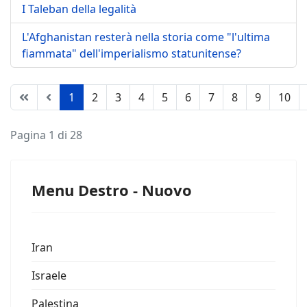
I Taleban della legalità
L'Afghanistan resterà nella storia come "l'ultima
fiammata" dell'imperialismo statunitense?
1
2
3
4
5
6
7
8
9
10
Pagina 1 di 28
Menu Destro - Nuovo
Iran
Israele
Palestina