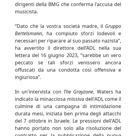
dirigenti della BMG che conferma l'accusa del
musicista.
“Dato che la vostra società madre, il
Gruppo
Bertelsmann
, ha compiuto sforzi lodevoli e
necessari per riparare al suo passato nazista”,
ha avvertito il direttore dell’ADL nella sua
lettera del 16 giugno 2023, “sarebbe un vero
peccato se tali sforzi venissero ancora
offuscati da una condotta così offensiva e
ingiuriosa”.
In un'intervista con
The Grayzone
, Waters ha
indicato la minacciosa missiva dell'ADL come il
culmine di una campagna di intimidazione
durata mesi, iniziata ben prima degli attacchi
del 7 ottobre in Israele. Le pressioni dell'ADL
hanno portato non solo alla risoluzione del
contratto per la pubblicazione della nuova