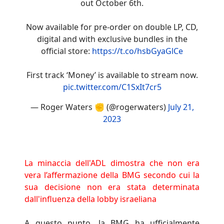
out October 6th.
Now available for pre-order on double LP, CD,
digital and with exclusive bundles in the
official store:
https://t.co/hsbGyaGlCe
First track ‘Money’ is available to stream now.
pic.twitter.com/C1SxIt7cr5
— Roger Waters ✊ (@rogerwaters)
July 21,
2023
La minaccia dell'ADL dimostra che non era
vera l’affermazione della BMG secondo cui la
sua decisione non era stata determinata
dall'influenza della lobby israeliana
A questo punto, la BMG ha ufficialmente