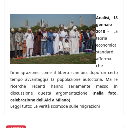
Analisi, 18
gennaio
2018 -
La
teoria
economica
standard
afferma
che
l’immigrazione, come il libero scambio, dopo un certo
tempo avvantaggia la popolazione autoctona. Ma le
ricerche recenti hanno seriamente messo in
discussione questa argomentazione
(nella foto,
celebrazione dell'Aid a Milano)
Leggi tutto: Le verità scomode sulle migrazioni