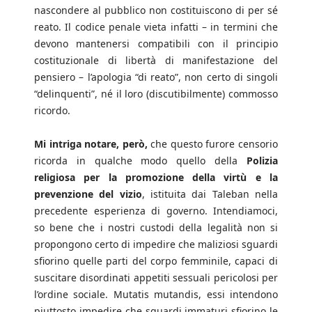
nascondere al pubblico non costituiscono di per sé
reato. Il codice penale vieta infatti – in termini che
devono mantenersi compatibili con il principio
costituzionale di libertà di manifestazione del
pensiero – l’apologia “di reato”, non certo di singoli
“delinquenti”, né il loro (discutibilmente) commosso
ricordo.
Mi intriga notare, però,
che questo furore censorio
ricorda in qualche modo quello della
Polizia
religiosa per la promozione della virtù e la
prevenzione del vizio
, istituita dai Taleban nella
precedente esperienza di governo. Intendiamoci,
so bene che i nostri custodi della legalità non si
propongono certo di impedire che maliziosi sguardi
sfiorino quelle parti del corpo femminile, capaci di
suscitare disordinati appetiti sessuali pericolosi per
l’ordine sociale. Mutatis mutandis, essi intendono
piuttosto impedire che sguardi immaturi sfiorino le