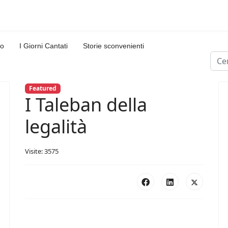
lo
I Giorni Cantati
Storie sconvenienti
Cerc
Type
Featured
I Taleban della
legalità
Visite: 3575