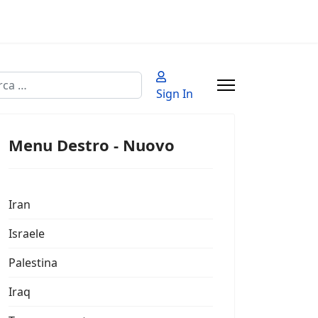
a
Sign In
 2 or more characters for results.
Menu Destro - Nuovo
Iran
Israele
Palestina
Iraq