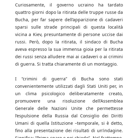
Curiosamente, il governo ucraino ha tardato
quattro giorni dopo la ritirata delle truppe russe da
Bucha, per far sapere dell’apparizione di cadaveri
sparsi sulle strade principali di questa località
vicina a Kiev, presuntamente di persone uccise dai
russi. Però, dopo la ritirata, il sindaco di Bucha
aveva espresso la sua immensa gioia per la ritirata
dei russi senza alludere mai ai cadaveri o ai crimini
di guerra. Si tratta chiaramente di un montaggio.
I “crimini di guerra” di Bucha sono stati
convenientemente utilizzati dagli Stati Uniti per, in
un clima psicologico deliberatamente creato,
promuovere una risoluzione dell’Assemblea
Generale delle Nazioni Unite che permettesse
l’espulsione della Russia dal Consiglio dei Diritti
Umani di quella Istituzione –temporale, si è detto,
fino alla presentazione dei risultati di un’indagine.
Significa: “Prima sparo e poi chiedo”. Nel frattempo,