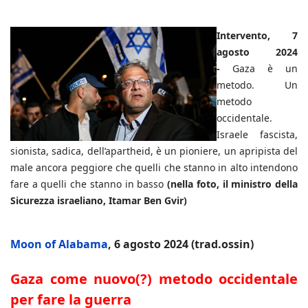
Intervento, 7
agosto 2024
-
Gaza è un
metodo. Un
metodo
occidentale.
Israele fascista,
sionista, sadica, dell’apartheid, è un pioniere, un apripista del
male ancora peggiore che quelli che stanno in alto intendono
fare a quelli che stanno in basso
(nella foto, il ministro della
Sicurezza israeliano, Itamar Ben Gvir)
Moon of Alabama
, 6 agosto 2024 (trad.ossin)
Gaza come nuovo(?) metodo occidentale
per fare la guerra