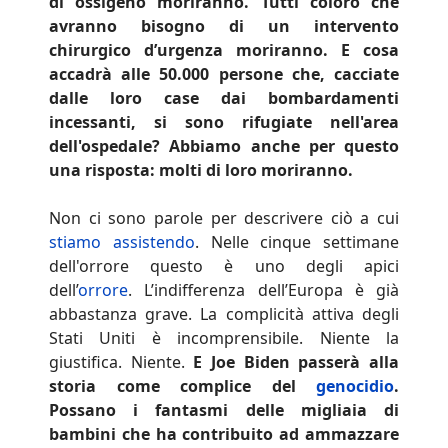
di ossigeno moriranno. Tutti coloro che
avranno bisogno di un intervento
chirurgico d’urgenza moriranno. E cosa
accadrà alle 50.000 persone che, cacciate
dalle loro case dai bombardamenti
incessanti, si sono rifugiate nell'area
dell'ospedale? Abbiamo anche per questo
una risposta: molti di loro moriranno.
Non ci sono parole per descrivere ciò a cui
stiamo assistendo
. Nelle cinque settimane
dell'orrore questo è uno degli apici
dell’
orrore
. L’indifferenza dell’Europa è già
abbastanza grave. La complicità attiva degli
Stati Uniti è incomprensibile. Niente la
giustifica. Niente.
E Joe Biden passerà alla
storia come complice del
genocidio
.
Possano i fantasmi delle migliaia di
bambini che ha contribuito ad ammazzare