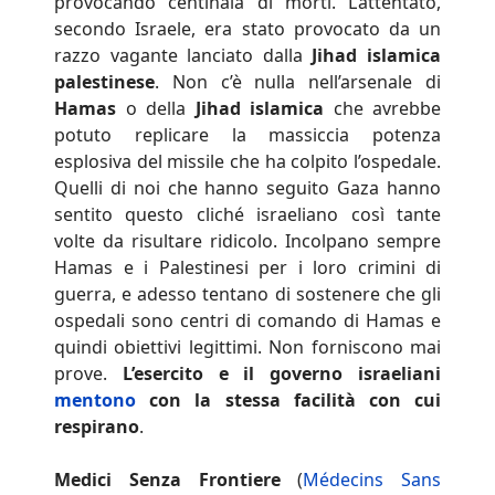
provocando centinaia di morti. L’attentato,
secondo Israele, era stato provocato da un
razzo vagante lanciato dalla
Jihad islamica
palestinese
. Non c’è nulla nell’arsenale di
Hamas
o della
Jihad islamica
che avrebbe
potuto replicare la massiccia potenza
esplosiva del missile che ha colpito l’ospedale.
Quelli di noi che hanno seguito Gaza hanno
sentito questo cliché israeliano così tante
volte da risultare ridicolo. Incolpano sempre
Hamas e i Palestinesi per i loro crimini di
guerra, e adesso tentano di sostenere che gli
ospedali sono centri di comando di Hamas e
quindi obiettivi legittimi. Non forniscono mai
prove.
L’esercito e il governo israeliani
mentono
con la stessa facilità con cui
respirano
.
Medici Senza Frontiere
(
Médecins Sans