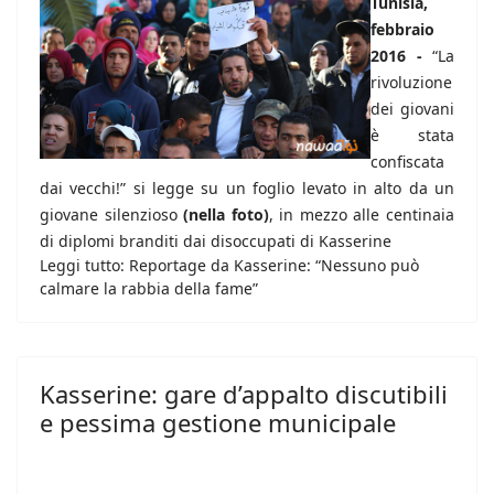
Tunisia,
febbraio
2016 -
“La
rivoluzione
dei giovani
è stata
confiscata
dai vecchi!” si legge su un foglio levato in alto da un
giovane silenzioso
(nella foto)
, in mezzo alle centinaia
di diplomi branditi dai disoccupati di Kasserine
Leggi tutto: Reportage da Kasserine: “Nessuno può
calmare la rabbia della fame”
Kasserine: gare d’appalto discutibili
e pessima gestione municipale