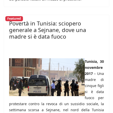
Featured
Povertà in Tunisia: sciopero
generale a Sejnane, dove una
madre si è data fuoco
Tunisia, 30
novembre
2017 -
Una
madre di
cinque figli
si è data
fuoco per
protestare contro la revoca di un sussidio sociale, la
settimana scorsa a Sejnane, nel nord della Tunisia