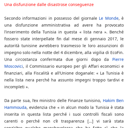
Una disfunzione dalle disastrose conseguenze
Secondo informazioni in possesso del giornale
Le Monde
, è
una disfunzione amministrativa ad avere ha provocato
l’inserimento della Tunisia in questa « lista nera ». Benché
fossero state interpellate fin dal mese di gennaio 2017, le
autorità tunisine avrebbero trasmesso le loro assunzioni di
impegno solo nella notte del 4 dicembre, alla vigilia di EcoFin.
Una circostanza confermata due giorni dopo da
Pierre
Moscovici
, il Commissario europeo per gli Affari economici e
finanziari, alla Fiscalità e all’Unione doganale: « La Tunisia è
nella lista nera perché ha assunto impegni troppo tardivi e
incompleti ».
Da parte sua, l’ex ministro delle Finanze tunisino,
Hakim Ben
Hammouda
, evidenzia che « in alcun modo la Tunisia è stata
inserita in questa lista perché i suoi controlli fiscali sono
carenti o perché non c’è trasparenza […] vi sarà stata
senz’altro qualche manchevolezza che ha fatto sì che la