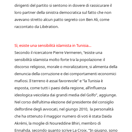
dirigenti del partito si sentono in dovere di rassicurare il
loro partner della sinistra democratica sul fatto che non
avevano stretto alcun patto segreto con Ben Ali, come
raccontato da Libération.
Sì, esiste una sensibilità islamista in Tunisia…
Secondo il ricercatore Pierre Vermeren, “esiste una
sensibilità islamista molto forte tra la popolazione: il
discorso religioso, morale o moralizzatore, si alimenta della
denuncia della corruzione e dei comportamenti economici
mafiosi. Il terreno è assai favorevole” e “la Tunisia è
esposta, come tutti i paesi della regione, all’influenza
ideologica veicolata dai grandi media del Golfo”, aggiunge.
Nel corso dell’ultima elezione del presidente del consiglio
dell’ordine degli avvocati, nel giungo 2010, la personalità
che ha ottenuto il maggior numero di voti è stata Daida
Akrémi, la moglie di Noureddine Bhiri, membro di
Ennahda, secondo quanto scrive La Croix. “In giugno, sono