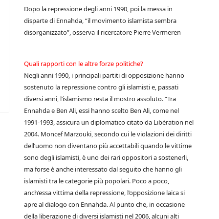
Dopo la repressione degli anni 1990, poi la messa in
disparte di Ennahda, “il movimento islamista sembra
disorganizzato”, osserva il ricercatore Pierre Vermeren
Quali rapporti con le altre forze politiche?
Negli anni 1990, i principali partiti di opposizione hanno
sostenuto la repressione contro gli islamisti e, passati
diversi anni, l’islamismo resta il mostro assoluto. “Tra
Ennahda e Ben Ali, essi hanno scelto Ben Ali, come nel
1991-1993, assicura un diplomatico citato da Libération nel
2004. Moncef Marzouki, secondo cui le violazioni dei diritti
dell’uomo non diventano più accettabili quando le vittime
sono degli islamisti, è uno dei rari oppositori a sostenerli,
ma forse è anche interessato dal seguito che hanno gli
islamisti tra le categorie più popolari. Poco a poco,
anch’essa vittima della repressione, l’opposizione laica si
apre al dialogo con Ennahda. Al punto che, in occasione
della liberazione di diversi islamisti nel 2006, alcuni alti