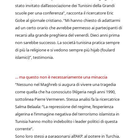
stato invitato dall’associazione dei Tunisini della Grandi
scuole per una conferenza”, racconta il ricercatore Eric
Gobe al giornale cristiano. “Mi hanno chiesto di adattarmi
ad un certo orario che avrebbe permesso ai partecipanti di
recarsi alla grande preghiera del venerdì. Dieci anni prima
non sarebbe successo. La società tunisina pratica sempre
di più la religione e si vedono sempre più hijab (foulard
islamici)”, testimonia.
… ma questo non è necessariamente una minaccia
“Nessuno nel Maghreb si augura di vivere una tragedia
come quella che ha conosciuto l’Algeria negli anni 1990,
sottolinea Pierre Vermeren. Stessa analisi fa la ricercatrice
Salma Belaala: “La repressione del regime, l’esperienza
algerina e l’immagine negativa del terrorismo islamista in
Tunisia hanno molto indebolito i leader politici di questa
corrente”.
Sono loro stessi a paragonarsi all’AKP, al potere in Turchia,