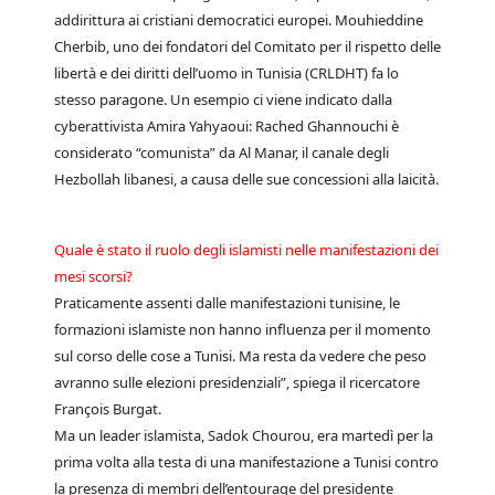
addirittura ai cristiani democratici europei. Mouhieddine
Cherbib, uno dei fondatori del Comitato per il rispetto delle
libertà e dei diritti dell’uomo in Tunisia (CRLDHT) fa lo
stesso paragone. Un esempio ci viene indicato dalla
cyberattivista Amira Yahyaoui: Rached Ghannouchi è
considerato “comunista” da Al Manar, il canale degli
Hezbollah libanesi, a causa delle sue concessioni alla laicità.
Quale è stato il ruolo degli islamisti nelle manifestazioni dei
mesi scorsi?
Praticamente assenti dalle manifestazioni tunisine, le
formazioni islamiste non hanno influenza per il momento
sul corso delle cose a Tunisi. Ma resta da vedere che peso
avranno sulle elezioni presidenziali”, spiega il ricercatore
François Burgat.
Ma un leader islamista, Sadok Chourou, era martedì per la
prima volta alla testa di una manifestazione a Tunisi contro
la presenza di membri dell’entourage del presidente