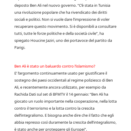
deposto Ben Ali nel nuovo governo. “C’è stata in Tunisia
una rivoluzione popolare che ha rivendicato dei diritti
sociali e politici. Non si vuole dare l’impressione di voler
recuperare questo movimento. Si è disponibili a consultare
tutti, tutte le forze politiche e della società civile”, ha
spiegato Houcine Jaziri, uno dei portavoce del partito da
Parigi.
Ben Ali è stato un baluardo contro l’islamismo?
E’ l’argomento continuamente usato per giustificare il
sostegno dei paesi occidentali al regime poliziesco di Ben
Ali, e recentemente ancora utilizzato, per esempio da
Rachida Dati sul set di BFMTV il 14 gennaio: “Ben Ali ha
giocato un ruolo importante nella cooperazione, nella lotta
contro il terrorismo e la lotta contro la crescita
dell’integralismo. E bisogna anche dire che il fatto che egli
abbia represso così duramente la crescita dell’integralismo,
è stato anche per proteggere gli Europei”.