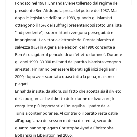
Fondato nel 1981, Ennahda viene tollerato dal regime del
presidente Ben Ali dopo la presa del potere del 1987. Ma
dopo le legislative dell’aprile 1989, quando gli islamisti
ottengono il 15% dei suffragi presentandosi sotto una lista
“indipendente”, i suoi militanti vengono perseguitati e
imprigionati. La vittoria elettorale del Fronte islamico di
salvezza (FIS) in Algeria alle elezioni del 1990 consente a
Ben Ali di agitare il pericolo di un “effetto domino”. Durante
gli anni 1990, 30.000 militanti del partito islamista vengono
arrestati. Finiranno per essere liberati agli inizi degli anni
2000, dopo aver scontato quasi tutta la pena, ma sono
piegati.
Ennahda insiste, da allora, sul fatto che accetta sia il divieto
della poligamia che il diritto delle donne di divorziare, le
conquiste più importanti di Bourguiba, il padre della
Tunisia contemporanea. Al contrario il partito resta ostile
all’uguaglianza dei sessi in materia di eredità, secondo
quanto hanno spiegato Christophe Ayad e Christophe
Boltanski in Libération nel 2006.