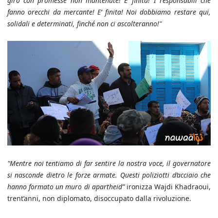
giro con promesse non mantenute! E’ finita! I responsabili che
fanno orecchi da mercante! E’ finita! Noi dobbiamo restare qui,
solidali e determinati, finché non ci ascolteranno!"
"Mentre noi tentiamo di far sentire la nostra voce, il governatore
si nasconde dietro le forze armate. Questi poliziotti d’acciaio che
hanno formato un muro di apartheid”
ironizza Wajdi Khadraoui,
trent’anni, non diplomato, disoccupato dalla rivoluzione.