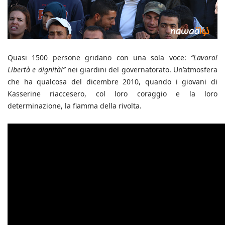
Quasi 1500 persone gridano con una sola voce:
“Lavoro!
Libertà e dignità!”
nei giardini del governatorato. Un’atmosfera
che ha qualcosa del dicembre 2010, quando i giovani di
Kasserine riaccesero, col loro coraggio e la loro
determinazione, la fiamma della rivolta.