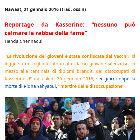
Nawaat, 21 gennaio 2016 (trad. ossin)
Reportage da Kasserine: “nessuno può
calmare la rabbia della fame”
Henda Chennaoui
“La rivoluzione dei giovani è stata confiscata dai vecchi!
” si
legge su un foglio levato in alto da un giovane silenzioso, in
mezzo alle centinaia di diplomi branditi dai disoccupati di
Kasserine. E’ mercoledì 20 gennaio 2016,
sei giorni dopo la
morte di Ridha Yahyaoui,
“martire della disoccupazione”