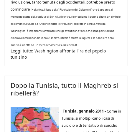
rivoluzione, tanto temuta dagli occidentali, potrebbe presto
cominciare
(Nella foto, il logo della "Rivoluzione dei Gelsomini" che è apparso al
momento esatto della caduta di Ben Ali. Al centro, riconosciamo il pugno alzato, un simbolo
ex comunista usato da {Otpor} in tutte le rivoluzioni colorate in Serbia. Visto da
Washington, è importante affermare che gli eventi sono finiti e che sono parte di una
dinamica internazionale liberale. Inoltre, il titolo è scritto in inglese e la bandiera della
Tunisia è ridotto ad un mero ornamento sulla lettera R.)
Leggi tutto: Washington affronta l’ira del popolo
tunisino
Dopo la Tunisia, tutto il Maghreb si
ribellerà?
Tunisia, gennaio 2011 -
Come in
Tunisia, si moltiplicano i casi di
suicidio e di tentativo di suicidio