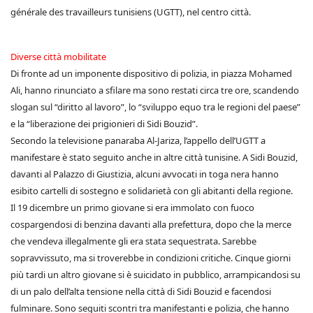
générale des travailleurs tunisiens (UGTT), nel centro città.
Diverse città mobilitate
Di fronte ad un imponente dispositivo di polizia, in piazza Mohamed
Ali, hanno rinunciato a sfilare ma sono restati circa tre ore, scandendo
slogan sul “diritto al lavoro”, lo “sviluppo equo tra le regioni del paese”
e la “liberazione dei prigionieri di Sidi Bouzid”.
Secondo la televisione panaraba Al-Jariza, l’appello dell’UGTT a
manifestare è stato seguito anche in altre città tunisine. A Sidi Bouzid,
davanti al Palazzo di Giustizia, alcuni avvocati in toga nera hanno
esibito cartelli di sostegno e solidarietà con gli abitanti della regione.
Il 19 dicembre un primo giovane si era immolato con fuoco
cospargendosi di benzina davanti alla prefettura, dopo che la merce
che vendeva illegalmente gli era stata sequestrata. Sarebbe
sopravvissuto, ma si troverebbe in condizioni critiche. Cinque giorni
più tardi un altro giovane si è suicidato in pubblico, arrampicandosi su
di un palo dell’alta tensione nella città di Sidi Bouzid e facendosi
fulminare. Sono seguiti scontri tra manifestanti e polizia, che hanno