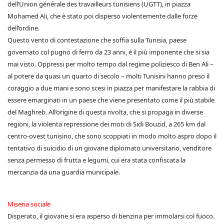
dell’Union générale des travailleurs tunisiens (UGTT), in piazza
Mohamed Ali, che è stato poi disperso violentemente dalle forze
dell’ordine.
Questo vento di contestazione che soffia sulla Tunisia, paese
governato col pugno di ferro da 23 anni, è il più imponente che si sia
mai visto. Oppressi per molto tempo dal regime poliziesco di Ben Ali –
al potere da quasi un quarto di secolo – molti Tunisini hanno preso il
coraggio a due mani e sono scesi in piazza per manifestare la rabbia di
essere emarginati in un paese che viene presentato come il più stabile
del Maghreb. All’origine di questa rivolta, che si propaga in diverse
regioni, la violenta repressione dei moti di Sidi Bouzid, a 265 km dal
centro-ovest tunisino, che sono scoppiati in modo molto aspro dopo il
tentativo di suicidio di un giovane diplomato universitario, venditore
senza permesso di frutta e legumi, cui era stata confiscata la
mercanzia da una guardia municipale.
Miseria sociale
Disperato, il giovane si era asperso di benzina per immolarsi col fuoco.