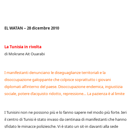
EL WATAN – 28 dicembre 2010
La Tunisia in rivolta
di Mokrane Ait Ouarabi
I manifestanti denunciano le diseguaglianze territoriali e la
disoccupazione galoppante che colpisce soprattutto i giovani
diplomati all’interno del paese. Disoccupazione endemica, ingiustizia
sociale, potere d’acquisto ridotto, repressione… La pazienza è al limite
I Tunisini non ne possono più e lo fanno sapere nel modo più forte. Ieri
il centro di Tunisi è stato invaso da centinaia di manifestanti che hanno
sfidato le minacce poliziesche. Vi è stato un sit-in davanti alla sede