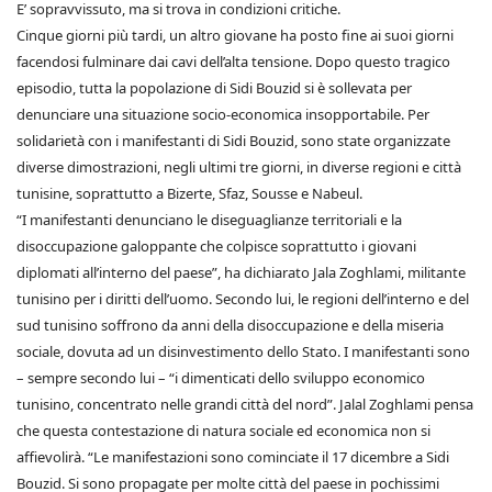
E’ sopravvissuto, ma si trova in condizioni critiche.
Cinque giorni più tardi, un altro giovane ha posto fine ai suoi giorni
facendosi fulminare dai cavi dell’alta tensione. Dopo questo tragico
episodio, tutta la popolazione di Sidi Bouzid si è sollevata per
denunciare una situazione socio-economica insopportabile. Per
solidarietà con i manifestanti di Sidi Bouzid, sono state organizzate
diverse dimostrazioni, negli ultimi tre giorni, in diverse regioni e città
tunisine, soprattutto a Bizerte, Sfaz, Sousse e Nabeul.
“I manifestanti denunciano le diseguaglianze territoriali e la
disoccupazione galoppante che colpisce soprattutto i giovani
diplomati all’interno del paese”, ha dichiarato Jala Zoghlami, militante
tunisino per i diritti dell’uomo. Secondo lui, le regioni dell’interno e del
sud tunisino soffrono da anni della disoccupazione e della miseria
sociale, dovuta ad un disinvestimento dello Stato. I manifestanti sono
– sempre secondo lui – “i dimenticati dello sviluppo economico
tunisino, concentrato nelle grandi città del nord”. Jalal Zoghlami pensa
che questa contestazione di natura sociale ed economica non si
affievolirà. “Le manifestazioni sono cominciate il 17 dicembre a Sidi
Bouzid. Si sono propagate per molte città del paese in pochissimi