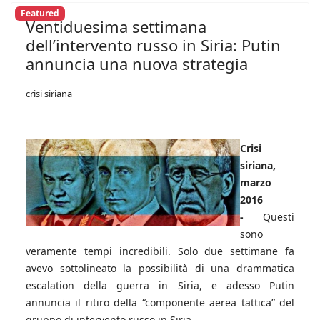
Featured
Ventiduesima settimana
dell’intervento russo in Siria: Putin
annuncia una nuova strategia
crisi siriana
Crisi
siriana,
marzo
2016
-
Questi
sono
veramente tempi incredibili. Solo due settimane fa
avevo sottolineato la possibilità di una drammatica
escalation della guerra in Siria, e adesso Putin
annuncia il ritiro della “componente aerea tattica” del
gruppo di intervento russo in Siria