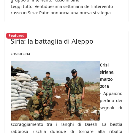
Leggi tutto: Ventiduesima settimana dell’intervento
russo in Siria: Putin annuncia una nuova strategia
Featured
Siria: la battaglia di Aleppo
crisi siriana
Crisi
siriana,
marzo
2016
-
Appaiono
perfino dei
segnali di
scoraggiamento tra i ranghi di Daesh. La bestia
rabbiosa rischia dunque di tornare alla ribalta