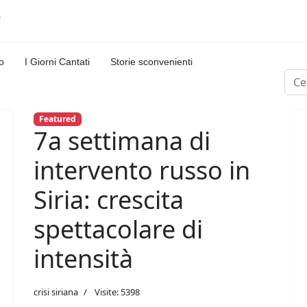
o
I Giorni Cantati
Storie sconvenienti
Cerc
Featured
7a settimana di
intervento russo in
Siria: crescita
spettacolare di
intensità
crisi siriana
Visite: 5398