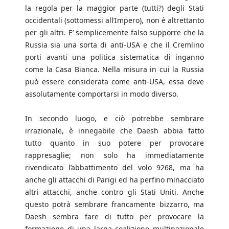
la regola per la maggior parte (tutti?) degli Stati
occidentali (sottomessi all’Impero), non è altrettanto
per gli altri. E’ semplicemente falso supporre che la
Russia sia una sorta di anti-USA e che il Cremlino
porti avanti una politica sistematica di inganno
come la Casa Bianca. Nella misura in cui la Russia
può essere considerata come anti-USA, essa deve
assolutamente comportarsi in modo diverso.
In secondo luogo, e ciò potrebbe sembrare
irrazionale, è innegabile che Daesh abbia fatto
tutto quanto in suo potere per provocare
rappresaglie; non solo ha immediatamente
rivendicato l’abbattimento del volo 9268, ma ha
anche gli attacchi di Parigi ed ha perfino minacciato
altri attacchi, anche contro gli Stati Uniti. Anche
questo potrà sembrare francamente bizzarro, ma
Daesh sembra fare di tutto per provocare la
formazione di una larga coalizione multinazionale