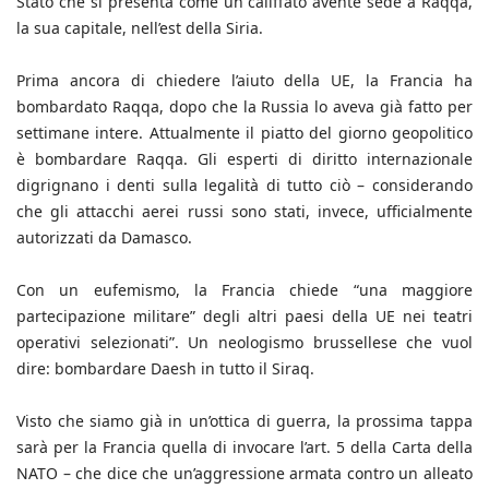
Stato che si presenta come un califfato avente sede a Raqqa,
la sua capitale, nell’est della Siria.
Prima ancora di chiedere l’aiuto della UE, la Francia ha
bombardato Raqqa, dopo che la Russia lo aveva già fatto per
settimane intere. Attualmente il piatto del giorno geopolitico
è bombardare Raqqa. Gli esperti di diritto internazionale
digrignano i denti sulla legalità di tutto ciò – considerando
che gli attacchi aerei russi sono stati, invece, ufficialmente
autorizzati da Damasco.
Con un eufemismo, la Francia chiede “una maggiore
partecipazione militare” degli altri paesi della UE nei teatri
operativi selezionati”. Un neologismo brussellese che vuol
dire: bombardare Daesh in tutto il Siraq.
Visto che siamo già in un’ottica di guerra, la prossima tappa
sarà per la Francia quella di invocare l’art. 5 della Carta della
NATO – che dice che un’aggressione armata contro un alleato