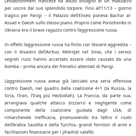
L’establishment francese ha avuto bisogno di un massacro
per uscire dal suo splendido torpore. Fino all’11/13 – giorno
tragico per Parigi – il Palazzo dell’Eliseo poneva Bachar al-
Assad e Daesh sullo stesso piano. Proprio come Poroshenko in
Ukraina era il bravo ragazzo contro l’aggressione russa.
In effetti l’aggressione russa ha finito con l’essere aggredita –
con il disastro dell’Airbus Metrojet nel Sinai, che i servizi
segreti russi hanno accertato essere stato causato da una
bomba – prima ancora dei frenetici attentati di Parigi.
L’aggressione russa aveva già lanciato una seria offensiva
contro Daesh, nel quadro della coalizione 4+1 (la Russia, la
Siria, l’Iran, l’Iraq più Hezbollah). La Francia, da parte sua,
arrangiava qualche attacco bizzarro e negligente come
componente della coalizione guidata dagli USA, di
rimarchevole inefficacia, promuovendo tra l’altro il ruolo
dell’Arabia Saudita e della Turchia, grandi fornitori di armi e
facilitazioni finanziarie per i jihadisti salafiti.