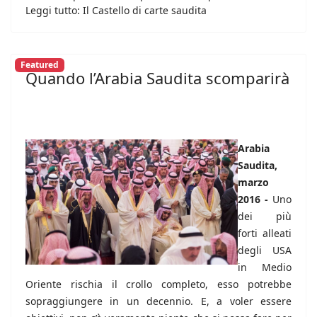
Leggi tutto: Il Castello di carte saudita
Featured
Quando l’Arabia Saudita scomparirà
Arabia
Saudita,
marzo
2016 -
Uno
dei più
forti alleati
degli USA
in Medio
Oriente rischia il crollo completo, esso potrebbe
sopraggiungere in un decennio. E, a voler essere