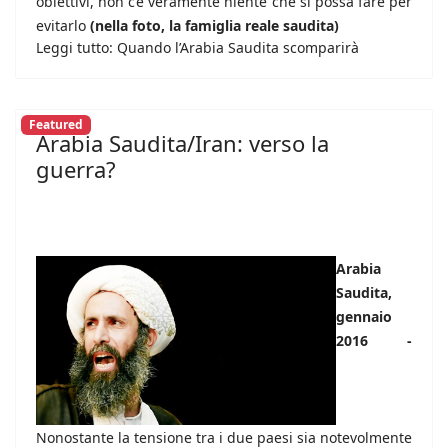
obiettivi, non c’è veramente niente che si possa fare per
evitarlo
(nella foto, la famiglia reale saudita)
Leggi tutto: Quando l’Arabia Saudita scomparirà
Featured
Arabia Saudita/Iran: verso la
guerra?
Arabia
Saudita,
gennaio
2016 -
Nonostante la tensione tra i due paesi sia notevolmente