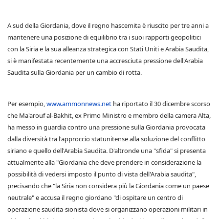
A sud della Giordania, dove il regno hascemita è riuscito per tre anni a
mantenere una posizione di equilibrio tra i suoi rapporti geopolitici
con la Siria e la sua alleanza strategica con Stati Uniti e Arabia Saudita,
si è manifestata recentemente una accresciuta pressione dell'Arabia
Saudita sulla Giordania per un cambio di rotta.
Per esempio,
www.ammonnews.net
ha riportato il 30 dicembre scorso
che Ma'arouf al-Bakhit, ex Primo Ministro e membro della camera Alta,
ha messo in guardia contro una pressione sulla Giordania provocata
dalla diversità tra l'approccio statunitense alla soluzione del conflitto
siriano e quello dell'Arabia Saudita. D'altronde una "sfida" si presenta
attualmente alla "Giordania che deve prendere in considerazione la
possibilità di vedersi imposto il punto di vista dell'Arabia saudita",
precisando che "la Siria non considera più la Giordania come un paese
neutrale" e accusa il regno giordano "di ospitare un centro di
operazione saudita-sionista dove si organizzano operazioni militari in