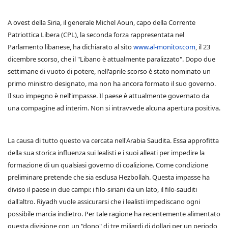
A ovest della Siria, il generale Michel Aoun, capo della Corrente
Patriottica Libera (CPL), la seconda forza rappresentata nel
Parlamento libanese, ha dichiarato al sito
www.al-monitor.com
, il 23
dicembre scorso, che il "Libano è attualmente paralizzato". Dopo due
settimane di vuoto di potere, nell'aprile scorso è stato nominato un
primo ministro designato, ma non ha ancora formato il suo governo.
Il suo impegno è nell’impasse. Il paese è attualmente governato da
una compagine ad interim. Non si intravvede alcuna apertura positiva.
La causa di tutto questo va cercata nell'Arabia Saudita. Essa approfitta
della sua storica influenza sui lealisti e i suoi alleati per impedire la
formazione di un qualsiasi governo di coalizione. Come condizione
preliminare pretende che sia esclusa Hezbollah. Questa impasse ha
diviso il paese in due campi: i filo-siriani da un lato, il filo-sauditi
dall'altro. Riyadh vuole assicurarsi che i lealisti impediscano ogni
possibile marcia indietro. Per tale ragione ha recentemente alimentato
questa divisione con un "dono" di tre miliardi di dollari per un periodo