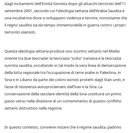
dagli incitamenti dell'Entità Sionista dopo gli attacchi terroristi dell'11
settembre 2001, secondo cui l'ideologia settaria dell'Arabia Saudita è
una incubatrice dove si sviluppano violenza e terrore, nonostante che
il regno saudita sia da tempo immemorabile in guerra contro i propri
terroristi islamisti.
Questa ideologia settaria produce uno scontro settario nel Medio
oriente tra due teocrazie: la teocrazia "sciita" iraniana e la teocrazia
sunnita saudita, occultando in tal modo la vera linea di demarcazione
della lotta regionale tra l'occupazione di terre arabe in Palestina, in
Siria e in Libano da parte dei coloni sionisti protetti dagli Stati uniti, e
l'asse di resistenza autoproclamato dall'Iran e la Siria. La
conservazione della secolare identità della Siria costituirà un primo
passo verso nella direzione di un contenimento di questo conflitto
settario distruttivo nella regione.
In questo contesto, conviene notare che il regime saudita, padrino