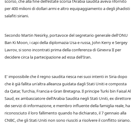
scorso, che alla fine dell'estate scorsa l'Arabia saudita aveva rifornito
per 400 milioni di dollari armi e altro equipaggiamento a degli jihadisti
salafiti siriani.
Secondo Martin Nesirky, portavoce del segretario generale dell'ONU
Ban Ki Moon, i capi della diplomazia Usa e russa, John Kerry e Sergey
Lavrov, si sono incontrati prima della conferenza di Ginevra II per
decidere circa la partecipazione ad essa dell'Iran.
E' impossibile che il regno saudita riesca nei suoi intenti in Siria dopo
che è già fallita un'altra alleanza guidata dagli Stati Uniti e composta
da Qatar, Turchia, Francia e Gran Bretagna. Il principe Turki bin Faisal Al
Saud, ex ambasciatore dell'Arabia Saudita negli Stati Uniti, ex direttore
dei servizi di informazione, e membro influente della famiglia reale, ha
riconosciuto il loro fallimento quando ha dichiarato, il 7 gennaio alla
CNBC, che gli Stati Uniti non sono riusciti a risolvere il conflitto siriano.