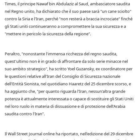
Times, il principe Nawaf bin Abdulaziz al Saud, ambasciatore saudita
nel Regno unito, ha dichiarato che il suo paese sarà "un cane sciolto"
contro la Siria e l'Iran, perché "non resterà a braccia incrociate" finché
gli Stati uniti continueranno a compromettere la sua sicurezza e a
"mettere in pericolo la sicurezza della regione".
Peraltro, "nonostante l'immensa ricchezza del regno saudita,
quest'ultimo non è in grado di affrontare da solo serie minacce nel
suo ambito strategico", ha scritto Yoel Guzansky, ex coordinatore per
le questioni relative all'Iran del Consiglio di Sicurezza nazionale
dell'Entità Sionista, nel quotidiano Haaretz del 25 dicembre scorso, e
ha aggiunto che, "per quanto riguarda l'Iran, nessun'altra grande
potenza è attualmente interessata o capace di sostituire gli Stati Uniti
nel loro ruolo in materia di dissuasione e di protezione dell'Arabia
saudita contro l'Iran".
Il Wall Street Journal online ha riportato, nell'edizione del 29 dicembre