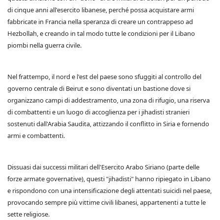
di cinque anni all'esercito libanese, perché possa acquistare armi
fabbricate in Francia nella speranza di creare un contrappeso ad
Hezbollah, e creando in tal modo tutte le condizioni per il Libano
piombi nella guerra civile.
Nel frattempo, il nord e l'est del paese sono sfuggiti al controllo del
governo centrale di Beirut e sono diventati un bastione dove si
organizzano campi di addestramento, una zona di rifugio, una riserva
di combattenti e un luogo di accoglienza per i jihadisti stranieri
sostenuti dall'Arabia Saudita, attizzando il conflitto in Siria e fornendo
armi e combattenti.
Dissuasi dai successi militari dell'Esercito Arabo Siriano (parte delle
forze armate governative), questi "jihadisti" hanno ripiegato in Libano
e rispondono con una intensificazione degli attentati suicidi nel paese,
provocando sempre più vittime civili libanesi, appartenenti a tutte le
sette religiose.