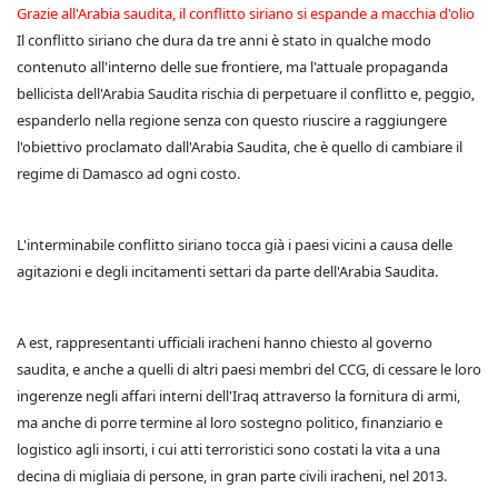
Grazie all'Arabia saudita, il conflitto siriano si espande a macchia d'olio
Il conflitto siriano che dura da tre anni è stato in qualche modo
contenuto all'interno delle sue frontiere, ma l'attuale propaganda
bellicista dell'Arabia Saudita rischia di perpetuare il conflitto e, peggio,
espanderlo nella regione senza con questo riuscire a raggiungere
l'obiettivo proclamato dall'Arabia Saudita, che è quello di cambiare il
regime di Damasco ad ogni costo.
L'interminabile conflitto siriano tocca già i paesi vicini a causa delle
agitazioni e degli incitamenti settari da parte dell'Arabia Saudita.
A est, rappresentanti ufficiali iracheni hanno chiesto al governo
saudita, e anche a quelli di altri paesi membri del CCG, di cessare le loro
ingerenze negli affari interni dell'Iraq attraverso la fornitura di armi,
ma anche di porre termine al loro sostegno politico, finanziario e
logistico agli insorti, i cui atti terroristici sono costati la vita a una
decina di migliaia di persone, in gran parte civili iracheni, nel 2013.