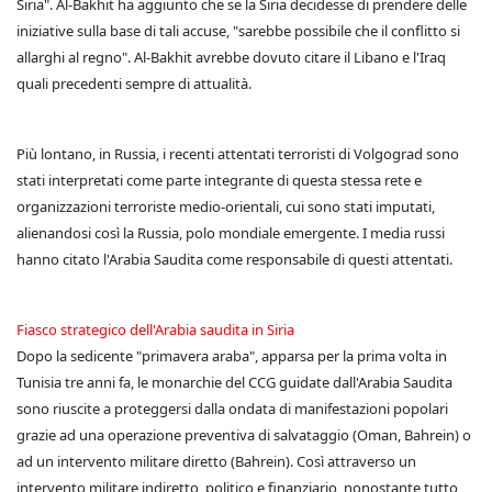
Siria". Al-Bakhit ha aggiunto che se la Siria decidesse di prendere delle
iniziative sulla base di tali accuse, "sarebbe possibile che il conflitto si
allarghi al regno". Al-Bakhit avrebbe dovuto citare il Libano e l'Iraq
quali precedenti sempre di attualità.
Più lontano, in Russia, i recenti attentati terroristi di Volgograd sono
stati interpretati come parte integrante di questa stessa rete e
organizzazioni terroriste medio-orientali, cui sono stati imputati,
alienandosi così la Russia, polo mondiale emergente. I media russi
hanno citato l'Arabia Saudita come responsabile di questi attentati.
Fiasco strategico dell'Arabia saudita in Siria
Dopo la sedicente "primavera araba", apparsa per la prima volta in
Tunisia tre anni fa, le monarchie del CCG guidate dall'Arabia Saudita
sono riuscite a proteggersi dalla ondata di manifestazioni popolari
grazie ad una operazione preventiva di salvataggio (Oman, Bahrein) o
ad un intervento militare diretto (Bahrein). Così attraverso un
intervento militare indiretto, politico e finanziario, nonostante tutto