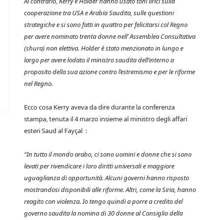
Al contrario, Kerry e Holder hanno usato toni lirici sulla
cooperazione tra USA e Arabia Saudita, sulle questioni
strategiche e si sono fatti in quattro per felicitarsi col Regno
per avere nominato trenta donne nell’ Assemblea Consultativa
(shura) non elettiva. Holder è stato menzionato in lungo e
largo per avere lodato il ministro saudita dell’interno a
proposito della sua azione contro l’estremismo e per le riforme
nel Regno.
Ecco cosa Kerry aveva da dire durante la conferenza
stampa, tenuta il 4 marzo insieme al ministro degli affari
esteri Saud al Fayçal :
“In tutto il mondo arabo, ci sono uomini e donne che si sono
levati per rivendicare i loro diritti universali e maggiore
uguaglianza di opportunità. Alcuni governi hanno risposto
mostrandosi disponibili alle riforme. Altri, come la Siria, hanno
reagito con violenza. Io tengo quindi a porre a credito del
governo saudita la nomina di 30 donne al Consiglio della