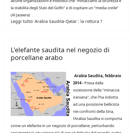
alcune organizzazioni e individui che “minacciano la sicurezza e
la stabilità degli Stati del Golfo” e di ospitare un “media ostile”
(Al Jazeera)
Leggi tutto: Arabia Saudita-Qatar : la rottura ?
L'elefante saudita nel negozio di
porcellane arabo
Arabia Saudita, febbraio
2014 -
Presa dalla
ossessione della "minaccia
iraniana", che l'ha indotta
ad una posizione bellicista
nei confronti della Siria,
l'Arabia Saudita si comporta
come un elefante in un negozio di porcellane, perturbando
seriamente la situazione già di per sé delicata del mondo arabo