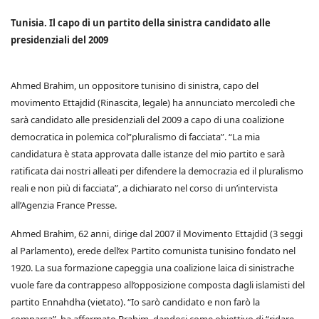
Tunisia. Il capo di un partito della sinistra candidato alle
presidenziali del 2009
Ahmed Brahim, un oppositore tunisino di sinistra, capo del
movimento Ettajdid (Rinascita, legale) ha annunciato mercoledì che
sarà candidato alle presidenziali del 2009 a capo di una coalizione
democratica in polemica col”pluralismo di facciata”. “La mia
candidatura è stata approvata dalle istanze del mio partito e sarà
ratificata dai nostri alleati per difendere la democrazia ed il pluralismo
reali e non più di facciata”, a dichiarato nel corso di un’intervista
all’Agenzia France Presse.
Ahmed Brahim, 62 anni, dirige dal 2007 il Movimento Ettajdid (3 seggi
al Parlamento), erede dell’ex Partito comunista tunisino fondato nel
1920. La sua formazione capeggia una coalizione laica di sinistrache
vuole fare da contrappeso all’opposizione composta dagli islamisti del
partito Ennahdha (vietato). “Io sarò candidato e non farò la