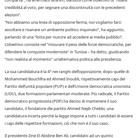
comparsa”, ha affermato Brahim, dandosi come obiettivo di “ridare
credibilità al voto, per segnare una discontinuità con le precedenti
elezioni”.
“Noi abbiamo una linea di opposizione ferma, noi vogliamo farci
ascoltare e risanare un ambiente politico inquinato”, ha aggiunto,
parlando di una “lotta per riuscire ad accedere ai media pubblici”.
L’obiettivo consiste nel “misurare il peso delle forze democratiche, per
difendere le conquiste moderniste” in Tunisia – ha detto, giudicando
“non realista al momento” un’alternativa politica alla presidenza.
La sua candidatura è la 4° nei ranghi dell’opposizione, dopo quelle di
Mohammed Bouchlha ed Ahmed Inoubli, rispettivamente capi del
Partito dell’unità popolare (PUP) e dell’Unione democratica unionista
(UDU), due formazioni parlamentari moderate. Più radicale, il Partito
democratico progressista (PDP) ha deciso di mantenere il suo
candidato, il fondatore dle partito Ahmed Nejib Chebbi, una
candidatura incerta perché la legge impone a tutti i candidati di essere
i capi delle rispettive formazioni, ciò che non è il suo caso.
Il presidente Zine El Abidine Ben Ali, candidato ad un quinto