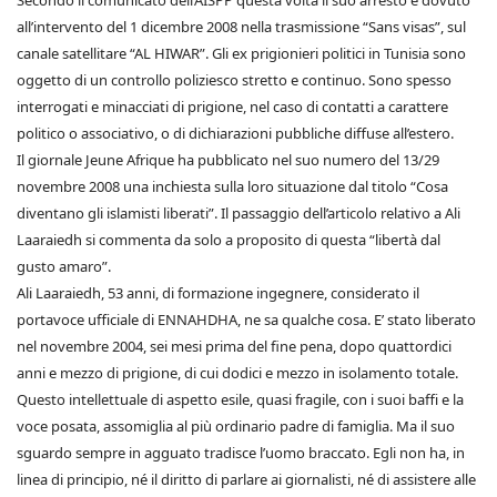
Secondo il comunicato dell’AISPP questa volta il suo arresto è dovuto
all’intervento del 1 dicembre 2008 nella trasmissione “Sans visas”, sul
canale satellitare “AL HIWAR”. Gli ex prigionieri politici in Tunisia sono
oggetto di un controllo poliziesco stretto e continuo. Sono spesso
interrogati e minacciati di prigione, nel caso di contatti a carattere
politico o associativo, o di dichiarazioni pubbliche diffuse all’estero.
Il giornale Jeune Afrique ha pubblicato nel suo numero del 13/29
novembre 2008 una inchiesta sulla loro situazione dal titolo “Cosa
diventano gli islamisti liberati”. Il passaggio dell’articolo relativo a Ali
Laaraiedh si commenta da solo a proposito di questa “libertà dal
gusto amaro”.
Ali Laaraiedh, 53 anni, di formazione ingegnere, considerato il
portavoce ufficiale di ENNAHDHA, ne sa qualche cosa. E’ stato liberato
nel novembre 2004, sei mesi prima del fine pena, dopo quattordici
anni e mezzo di prigione, di cui dodici e mezzo in isolamento totale.
Questo intellettuale di aspetto esile, quasi fragile, con i suoi baffi e la
voce posata, assomiglia al più ordinario padre di famiglia. Ma il suo
sguardo sempre in agguato tradisce l’uomo braccato. Egli non ha, in
linea di principio, né il diritto di parlare ai giornalisti, né di assistere alle