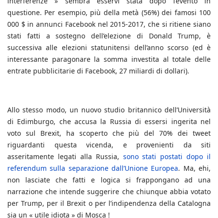
interferenze » sembra esservi stata dopo l’evento in
questione. Per esempio, più della metà (56%) dei famosi 100
000 $ in annunci Facebook nel 2015-2017, che si ritiene siano
stati fatti a sostegno dell’elezione di Donald Trump, è
successiva alle elezioni statunitensi dell’anno scorso (ed è
interessante paragonare la somma investita al totale delle
entrate pubblicitarie di Facebook, 27 miliardi di dollari).
Allo stesso modo, un nuovo studio britannico dell’Università
di Edimburgo, che accusa la Russia di essersi ingerita nel
voto sul Brexit, ha scoperto che più del 70% dei tweet
riguardanti questa vicenda, e provenienti da siti
asseritamente legati alla Russia,
sono stati postati dopo il
referendum sulla separazione dall’Unione Europea
. Ma, ehi,
non lasciate che fatti e logica si frappongano ad una
narrazione che intende suggerire che chiunque abbia votato
per Trump, per il Brexit o per l’indipendenza della Catalogna
sia un « utile idiota » di Mosca !