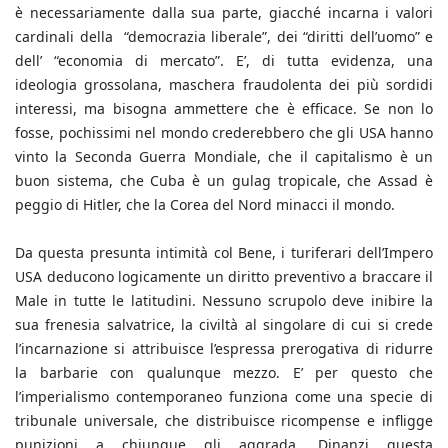
è necessariamente dalla sua parte, giacché incarna i valori
cardinali della “democrazia liberale”, dei “diritti dell’uomo” e
dell’ “economia di mercato”. E’, di tutta evidenza, una
ideologia grossolana, maschera fraudolenta dei più sordidi
interessi, ma bisogna ammettere che è efficace. Se non lo
fosse, pochissimi nel mondo crederebbero che gli USA hanno
vinto la Seconda Guerra Mondiale, che il capitalismo è un
buon sistema, che Cuba è un gulag tropicale, che Assad è
peggio di Hitler, che la Corea del Nord minacci il mondo.
Da questa presunta intimità col Bene, i turiferari dell’Impero
USA deducono logicamente un diritto preventivo a braccare il
Male in tutte le latitudini. Nessuno scrupolo deve inibire la
sua frenesia salvatrice, la civiltà al singolare di cui si crede
l’incarnazione si attribuisce l’espressa prerogativa di ridurre
la barbarie con qualunque mezzo. E’ per questo che
l’imperialismo contemporaneo funziona come una specie di
tribunale universale, che distribuisce ricompense e infligge
punizioni a chiunque gli aggrada. Dinanzi questa