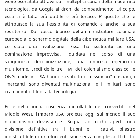
viene esercitata attraverso i molteplici canali della modernità
tecnologica, da Google ai droni da combattimento. Di colpo,
essa si è fatta più duttile e più tenace. E’ questo che le
attribuisce la sua flessibilità di comando e anche la sua
resistenza. Dal casco bianco dell’amministratore coloniale
europeo allo schermo digitale della cibernetica militare USA,
c’è stata una rivoluzione. Essa ha sostituito ad una
dominazione improvvisa, liquidata nel corso di una
sanguinosa decolonizzazione, una impresa egemonica
multiforme. Eredi delle tre “M” del colonialismo classico, le
ONG made in USA hanno sostituito i “missionari” cristiani, i
“mercanti” sono diventati multinazionali e i “militari” sono
oramai imbottiti di alta tecnologia.
Forte della buona coscienza incrollabile dei “convertiti” del
Middle West, l’Impero USA proietta oggi sul mondo il suo
manicheismo devastatore. Sogna ad occhi aperti una
divisione definitiva tra i buoni e i cattivi, pilastro
indistruttibile di un etnocentrismo senza complessi. Il diritto