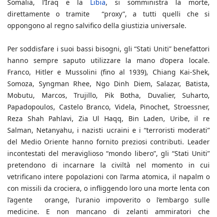
Somalia, l’Iraq e la
Libia
, si somministra la morte,
direttamente o tramite “proxy”, a tutti quelli che si
oppongono al regno salvifico della giustizia universale.
Per soddisfare i suoi bassi bisogni, gli “Stati Uniti” benefattori
hanno sempre saputo utilizzare la mano d’opera locale.
Franco, Hitler e Mussolini (fino al 1939), Chiang Kai-Shek,
Somoza, Syngman Rhee, Ngo Dinh Diem, Salazar, Batista,
Mobutu, Marcos, Trujillo, Pik Botha, Duvalier, Suharto,
Papadopoulos, Castelo Branco, Videla, Pinochet, Stroessner,
Reza Shah Pahlavi, Zia Ul Haqq, Bin Laden, Uribe, il re
Salman, Netanyahu, i nazisti ucraini e i “terroristi moderati”
del Medio Oriente hanno fornito preziosi contributi. Leader
incontestati del meraviglioso “mondo libero”, gli “Stati Uniti”
pretendono di incarnare la civiltà nel momento in cui
vetrificano intere popolazioni con l’arma atomica, il napalm o
con missili da crociera, o infliggendo loro una morte lenta con
l’agente orange, l’uranio impoverito o l’embargo sulle
medicine. E non mancano di zelanti ammiratori che