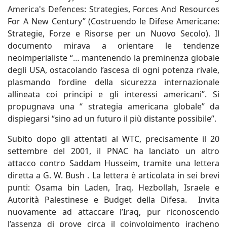
America's Defences: Strategies, Forces And Resources
For A New Century” (Costruendo le Difese Americane:
Strategie, Forze e Risorse per un Nuovo Secolo). Il
documento mirava a orientare le tendenze
neoimperialiste “… mantenendo la preminenza globale
degli USA, ostacolando l’ascesa di ogni potenza rivale,
plasmando l’ordine della sicurezza internazionale
allineata coi principi e gli interessi americani”. Si
propugnava una “ strategia americana globale” da
dispiegarsi “sino ad un futuro il più distante possibile”.
Subito dopo gli attentati al WTC, precisamente il 20
settembre del 2001, il PNAC ha lanciato un altro
attacco contro Saddam Husseim, tramite una lettera
diretta a G. W. Bush . La lettera è articolata in sei brevi
punti: Osama bin Laden, Iraq, Hezbollah, Israele e
Autorità Palestinese e Budget della Difesa. Invita
nuovamente ad attaccare l’Iraq, pur riconoscendo
l’assenza di prove circa il coinvolgimento iracheno