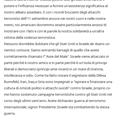
potere e l'influenza necessari a fornire un'assistenza significativa al
nostro alleato assediato. E con i ricordi brucianti degli attacchi
terroristici dell'11 settembre ancora nei nostri cuori e nelle nostre
menti, noi americani dovremmo essere particolarmente ansiosi di
mostrare con i fatti e con le parole la nostra solidarietà a un'altra
vittima della violenza terroristica.
Nessuno dovrebbe dubitare che gli Stati Uniti e Israele ab¬biano un
nemico comune. Siamo entrambi bersagli di quello che avete
correttamente chiamato l"`Asse del Male". Israele viene attaccato in
parte perché è nostro amico e in parte perché è un'isola di principi
liberali e democratici (principi ame¬ricani) in un mare di tirannia,
intolleranza e odio. Come ha fatto notare il segretario della Difesa
Rumsfeld, Iran, Iraq e Siria sono impegnati a "ispirare e finanziare una
cultura di omicidi politici e attacchi suicidi" contro Israele, proprio co-
me hanno sostenuto campagne terroristiche contro gli Stati Uniti nel
corso degli ultimi vent'anni. Avete dichiarato guerra al terrorismo
internazionale, signor Presidente: Israele sta combattendo la stessa
guerra.