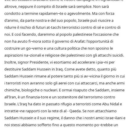
altrove, neppure il compito di Israele sarà semplice. Non sarà
condotto a termine rapidamen¬te o agevolmente. Ma con forza
d'animo, da parte nostra e del suo popolo, Israele può riuscire a
ridurre il rischio di futuri at-tacchi terroristici contro di sé e contro di
noi. E così facendo, daremmo al popolo palestinese l'occasione che
non ha avuto fi¬nora sotto il governo di Arafat: l'opportunità di
costruire un go¬verno e una cultura politica che non sposino le
aspirazioni na¬zionali e religiose dei palestinesi con gli attacchi suicidi.
Inoltre, signor Presidente, vi esortiamo ad accelerare i pia¬ni per
destituire Saddam Hussein in Iraq. Come avete detto, quanto più
Saddam Hussein rimane al potere tanto più si av¬vicina il giorno in cui
i terroristi non avranno solo gli aerei con cui attaccarci, ma anche armi
chimiche, biologiche o nucleari. E ormai risaputo che Saddam, insieme
all'Iran, è un finanzia-tore e un sostenitore del terrorismo contro
Israele. L'Iraq ha dato in passato rifugio a terroristi come Abu Nidal e
intrattie¬ne rapporti con la rete di al - Qaeda. Se non attacchiamo
Saddam Hussein e il suo regime, il danno che i nostri amici israe¬liani e
noi stessi abbiamo sofferto fino a questo momento po¬trebbe un