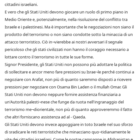
cittadini israeliani.
E vero che gli Stati Uniti devono giocare un ruolo di primo piano in
Medio Oriente e, potenzialmente, nella risoluzione del conflitto tra
Israele e i palestinesi. Ma è importante che le negoziazioni non siano il
prodotto del terrorismo o non siano condotte sotto la minaccia di un
attacco terroristico. Ciò in¬vierebbe ai nostri avversari il segnale
pericoloso che gli stati civilizzati non hanno il coraggio necessario a
lottare contro il terrorismo in tutte le sue forme.
Signor Presidente, gli Stati Uniti non possono più adottare la politica
di sollecitare e ancor meno fare pressioni su Israe¬le perché continui a
negoziare con Arafat, non più di quanto saremmo disposti a ricevere
pressioni per negoziare con Osama Bin Laden o il mullah Omar. Gli
Stati Uniti non devono neppure fornire assistenza finanziaria a
un'Autorità palesti¬nese che funge da ruota nell'ingranaggio del
terrorismo me¬diorientale, non più di quanto approveremmo il fatto
che altri forniscano assistenza ad al - Qaeda.
Gli Stati Uniti devono invece appoggiare in toto Israele nel suo sforzo
di sradicare le reti terroristiche che minacciano quo¬tidianamente le
vite dei cittadini israeliani. Come le nostre campagne in Afghanistan e