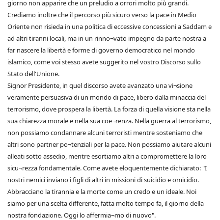
giorno non apparire che un preludio a orrori molto più grandi.
Crediamo inoltre che il percorso più sicuro verso la pace in Medio
Oriente non risieda in una politica di eccessive concessioni a Saddam e
ad altri tiranni locali, ma in un rinno¬vato impegno da parte nostra a
far nascere la libertà e forme di governo democratico nel mondo
islamico, come voi stesso avete suggerito nel vostro Discorso sullo
Stato dell'Unione.
Signor Presidente, in quel discorso avete avanzato una vi¬sione
veramente persuasiva di un mondo di pace, libero dalla minaccia del
terrorismo, dove prospera la libertà. La forza di quella visione sta nella
sua chiarezza morale e nella sua coe¬renza. Nella guerra al terrorismo,
non possiamo condannare alcuni terroristi mentre sosteniamo che
altri sono partner po¬tenziali per la pace. Non possiamo aiutare alcuni
alleati sotto assedio, mentre esortiamo altri a compromettere la loro
sicu¬rezza fondamentale. Come avete eloquentemente dichiarato: "I
nostri nemici inviano i figli di altri in missioni di suicidio e omicidio.
Abbracciano la tirannia e la morte come un credo e un ideale. Noi
siamo per una scelta differente, fatta molto tempo fa, il giorno della
nostra fondazione. Oggi lo affermia¬mo di nuovo".