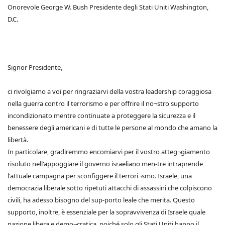
Onorevole George W. Bush Presidente degli Stati Uniti Washington,
D.C.
Signor Presidente,
ci rivolgiamo a voi per ringraziarvi della vostra leadership coraggiosa
nella guerra contro il terrorismo e per offrire il no¬stro supporto
incondizionato mentre continuate a proteggere la sicurezza e il
benessere degli americani e di tutte le persone al mondo che amano la
libertà.
In particolare, gradiremmo encomiarvi per il vostro atteg¬giamento
risoluto nell'appoggiare il governo israeliano men-tre intraprende
l'attuale campagna per sconfiggere il terrori¬smo. Israele, una
democrazia liberale sotto ripetuti attacchi di assassini che colpiscono
civili, ha adesso bisogno del sup-porto leale che merita. Questo
supporto, inoltre, è essenziale per la sopravvivenza di Israele quale
nazione libera e demo¬cratica, poiché solo gli Stati Uniti hanno il