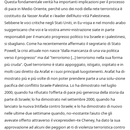
Questa fondamentale verità ha importanti implicazioni per il processo
di pace in Medio Oriente, perché uno dei nodi della rete terroristica è
costituito da Yasser Arafat e i leader dell'Auto¬rità Palestinese.
Sebbene le voci critiche negli Stati Uniti, in Eu¬ropa e nel mondo arabo
suggeriscano che voi e la vostra ammi¬nistrazione siate in parte
responsabili per il mancato progresso politico tra Israele e i palestinesi,
si sbagliano. Come ha recentemente affermato il segretario di Stato
Powell, la crisi attuale non nasce "dalla mancanza di una via politica
verso il progresso" ma dal "terrorismo [...] terrorismo nella sua forma
più cruda". Quel terrorismo è stato appoggiato, istigato, ospitato e in
molti casi diretto da Arafat e i suoi principali luogotenenti. Arafat ha di-
mostrato più e più volte di non poter prendere parte a una solu¬zione
pacifica del conflitto Israele-Palestina. Lo ha dimostrato nel luglio
2000, quando ha rifiutato l'offerta di pace più generosa della storia da
parte di Israele; lo ha dimostrato nel settembre 2000, quando ha
lanciato la nuova Intifada contro Israele; e lo ha dimostrato di nuovo
nelle ultime due settimane quando, no¬nostante l'aiuto che gli
avevate offerto attraverso il vicepresiden¬te Cheney, ha dato la sua
approvazione ad alcuni dei peggiori at-ti di violenza terroristica contro