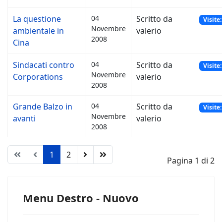
La questione
04
Scritto da
Visite
Novembre
ambientale in
valerio
2008
Cina
Sindacati contro
04
Scritto da
Visite
Novembre
Corporations
valerio
2008
Grande Balzo in
04
Scritto da
Visite
Novembre
avanti
valerio
2008
1
2
Pagina 1 di 2
Menu Destro - Nuovo