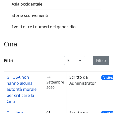
Asia occidentale
Storie sconvenienti
I volti oltre i numeri del genocidio
Cina
Visualizza #
Filtri
Filtro
Gli USA non
24
Scritto da
Visite
Settembre
hanno alcuna
Administrator
2020
autorità morale
per criticare la
Cina
Gli Uiguri
01
Scritto da