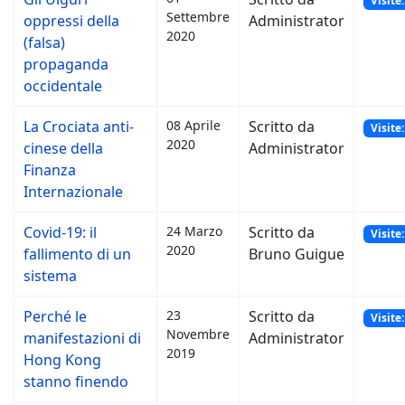
Visite
Settembre
oppressi della
Administrator
2020
(falsa)
propaganda
occidentale
La Crociata anti-
08 Aprile
Scritto da
Visite
2020
cinese della
Administrator
Finanza
Internazionale
Covid-19: il
24 Marzo
Scritto da
Visite
2020
fallimento di un
Bruno Guigue
sistema
Perché le
23
Scritto da
Visite
Novembre
manifestazioni di
Administrator
2019
Hong Kong
stanno finendo