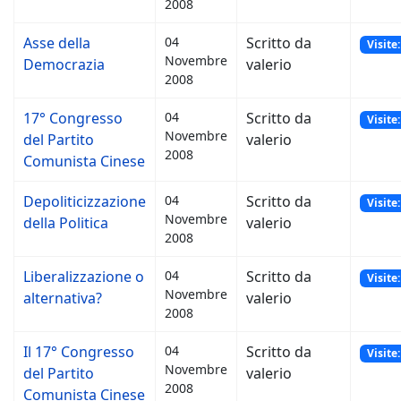
2008
Asse della
04
Scritto da
Visite
Novembre
Democrazia
valerio
2008
17° Congresso
04
Scritto da
Visite
Novembre
del Partito
valerio
2008
Comunista Cinese
Depoliticizzazione
04
Scritto da
Visite
Novembre
della Politica
valerio
2008
Liberalizzazione o
04
Scritto da
Visite
Novembre
alternativa?
valerio
2008
Il 17° Congresso
04
Scritto da
Visite
Novembre
del Partito
valerio
2008
Comunista Cinese