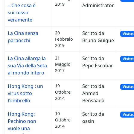
2019
– Che cosa è
Administrator
successo
veramente
La Cina senza
20
Scritto da
Visite
Febbraio
paraocchi
Bruno Guigue
2019
La Cina allarga la
21
Scritto da
Visite
Maggio
sua Via della Seta
Pepe Escobar
2017
al mondo intero
Hong Kong : un
19
Scritto da
Visite
Ottobre
virus sotto
Ahmed
2014
l’ombrello
Bensaada
Hong Kong:
10
Scritto da
Visite
Ottobre
Pechino non
ossin
2014
vuole una