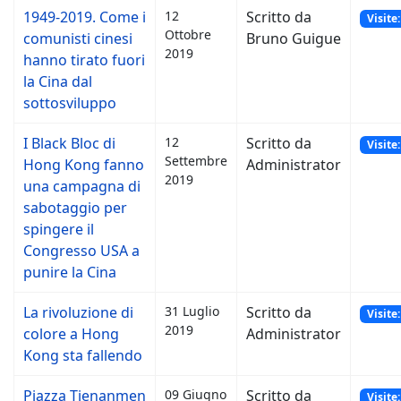
1949-2019. Come i
12
Scritto da
Visite
Ottobre
comunisti cinesi
Bruno Guigue
2019
hanno tirato fuori
la Cina dal
sottosviluppo
I Black Bloc di
12
Scritto da
Visite
Settembre
Hong Kong fanno
Administrator
2019
una campagna di
sabotaggio per
spingere il
Congresso USA a
punire la Cina
La rivoluzione di
31 Luglio
Scritto da
Visite
2019
colore a Hong
Administrator
Kong sta fallendo
Piazza Tienanmen
09 Giugno
Scritto da
Visite