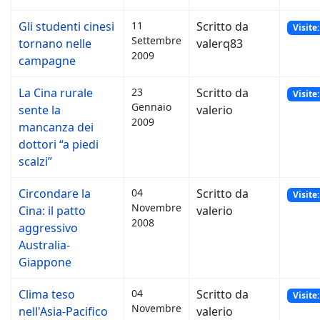
Gli studenti cinesi
11
Scritto da
Visite
Settembre
tornano nelle
valerq83
2009
campagne
La Cina rurale
23
Scritto da
Visite
Gennaio
sente la
valerio
2009
mancanza dei
dottori “a piedi
scalzi”
Circondare la
04
Scritto da
Visite
Novembre
Cina: il patto
valerio
2008
aggressivo
Australia-
Giappone
Clima teso
04
Scritto da
Visite
Novembre
nell'Asia-Pacifico
valerio