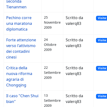
seconda
Tienanmen
Pechino corre
25
Scritto da
Visite
Novembre
una maratona
valerq83
2009
diplomatica
Forte attenzione
24
Scritto da
Visite
Ottobre
verso l'attivismo
valerq83
2009
dei contadini
cinesi
Critica della
22
Scritto da
Visite
Settembre
nuova riforma
valerq83
2009
agraria di
Chongqing
Il caso "Chen Shui
13
Scritto da
Visite
Settembre
bian"
valerq83
2009