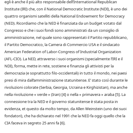
egli è anche il più alto responsabile dell’International Republican
Institute (IRI) che, con il National Democratic Institute (NDI), è uno dei
quattro organismi satelliti della National Endowment for Democracy
(NED). Ricordiamo che la NED è finanziata da un budget votato dal
Congresso e che i suoi fondi sono amministrati da un consiglio di
amministrazione, nel quale sono rappresentati il Partito repubblicano,
il Partito Democratico, la Camera di Commercio USA e il sindacato
American Federation of Labor-Congress of Industrial Organization
(AFL-CIO). La NED, attraverso i suoi organismi (specialmente l’IRI e il
NDI), forma, mette in rete, sostiene e finanzia gli attivisti per la
democrazia (e soprattutto filo-occidentali) in tutto il mondo, nei paesi
presi di mira dall’amministrazione statunitense. E’ stato così durante le
rivoluzioni colorate (Serbia, Georgia, Ucraina e Kirghizistan), ma anche
nella rivoluzione « verde » (Iran) [4] o nella « primavera » araba [5]. La
connessione tra la NED e il governo statunitense è stata posta in
evidenza, et questo da molto tempo, da Allen Weinstein (uno dei suoi
fondatori), che ha dichiarato nel 1991 che la NED fa oggi quello che la
CIA faceva in segreto 25 anni fa [6].