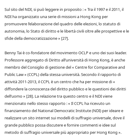
Sul sito del NDI, si può leggere in proposito : « Tra il 1997 e il 2011, il
NDI ha organizzato una serie di missioni a Hong Kong per
promuovere l’elaborazione del quadro delle elezioni, lo statuto di
autonomia, lo Stato di diritto e le libertà civili oltre alle prospettive e le
sfide della democratizzazione » [27].
Benny Tai è co-fondatore del movimento OCLP e uno dei suoi leader.
Professore aggregato di Diritto all’università di Hong Kong, è anche
membro del Consiglio di gestione del « Centre for Comparative and
Public Law » (CCPL) della stessa università. Secondo il rapporto di
attività 2011-2013, il CCPL è un centro che ha per missione di «
diffondere la conoscenza del diritto pubblico e le questioni dei diritti
dell’uomo » [28]. La relazione tra questo centro e il NDI viene
menzionato nello stesso rapporto : « Il CCPL ha ricevuto un
finanziamento del National Democratic Institute (NDI) per ideare e
realizzare un sito internet sui modelli di suffragio universale, dove il
grande pubblico possa discutere e fornire commenti e idee sul
metodo di suffragio universale più appropriato per Hong Kong ».