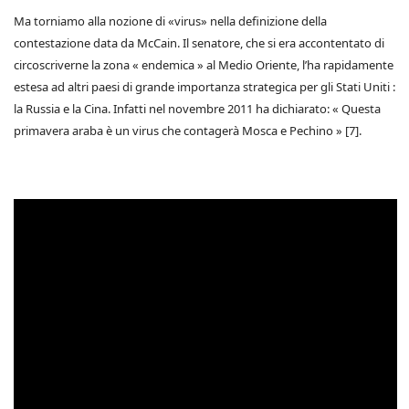
Ma torniamo alla nozione di «virus» nella definizione della
contestazione data da McCain. Il senatore, che si era accontentato di
circoscriverne la zona « endemica » al Medio Oriente, l’ha rapidamente
estesa ad altri paesi di grande importanza strategica per gli Stati Uniti :
la Russia e la Cina. Infatti nel novembre 2011 ha dichiarato: « Questa
primavera araba è un virus che contagerà Mosca e Pechino » [7].