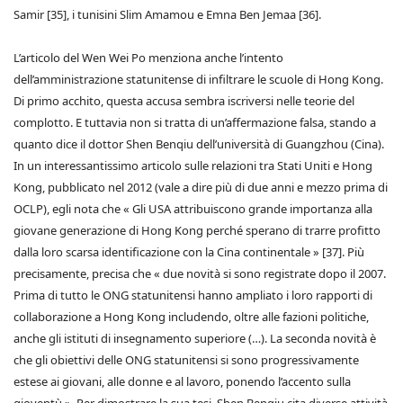
Samir [35], i tunisini Slim Amamou e Emna Ben Jemaa [36].
L’articolo del Wen Wei Po menziona anche l’intento
dell’amministrazione statunitense di infiltrare le scuole di Hong Kong.
Di primo acchito, questa accusa sembra iscriversi nelle teorie del
complotto. E tuttavia non si tratta di un’affermazione falsa, stando a
quanto dice il dottor Shen Benqiu dell’università di Guangzhou (Cina).
In un interessantissimo articolo sulle relazioni tra Stati Uniti e Hong
Kong, pubblicato nel 2012 (vale a dire più di due anni e mezzo prima di
OCLP), egli nota che « Gli USA attribuiscono grande importanza alla
giovane generazione di Hong Kong perché sperano di trarre profitto
dalla loro scarsa identificazione con la Cina continentale » [37]. Più
precisamente, precisa che « due novità si sono registrate dopo il 2007.
Prima di tutto le ONG statunitensi hanno ampliato i loro rapporti di
collaborazione a Hong Kong includendo, oltre alle fazioni politiche,
anche gli istituti di insegnamento superiore (…). La seconda novità è
che gli obiettivi delle ONG statunitensi si sono progressivamente
estese ai giovani, alle donne e al lavoro, ponendo l’accento sulla