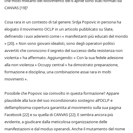
che molti militanti del Movimento del 6 aprile sono stati formati da
CANVAS [19]?
Cosa rara in un contesto di tal genere: Srdja Popovic in persona ha
elogiato il movimento OCLP in un articolo pubblicato su Slate,
definendo i suoi aderenti come i « manifestanti più educati del mondo
» [20]. « Non sono giovani idealisti, sono degli operatori politici
avvertiti che conoscono il segreto del successo della resistenza non
violenta » ha affermato. Aggiungendo: « Con la sua fedele adesione
alla non violenza « Occupy central » ha dimostrato preparazione,
formazione e disciplina, una combinazione assai rara in molti
movimenti ».
Possibile che Popovic sia coinvolto in questa formazione? Appare
plausibile alla luce del suo incondizionato sostegno all’OCLP e
dell’amplissima copertura garantita al movimento sulla sua pagina
Facebook [22] e su quella di CANVAS [22]. E sembra ancora più
evidente, a giudicare dalla meticolosa organizzazione delle
manifestazioni e dal modus operandi. Anche il mutamento del nome