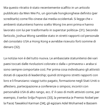
Ma questo ritratto è stato recentemente scalfito in un articolo
pubblicato da Wen Wei Po, un giornale hongkonghese definito (per
screditarlo) come filo-cinese dai media occidentali. Si legge che «
ambienti statunitensi hanno scelto Wong tre anni prima e hanno
lavorato con lui per trasformarlo in superstar politica» [31]. Secondo
l’articolo, Joshua Wong sarebbe stato in stretti rapporti col personale
del consolato USA a Hong Kong e avrebbe ricevuto forti somme di
denaro [32].
La notizia non è del tutto nuova. Le ambasciate statunitensi dei vari
paesi toccati dalle rivoluzioni colorate o dalla « primavera » araba si
sono sempre comportate così. Per prima cosa individuano gli attivisti
dotati di capacità di leadership; quindi stringono stretti rapporti con
loro e li finanziano: viaggi tutto pagato, formazione negli Stati Uniti o
all’estero, partecipazione a conferenze o simposi, incontri con
personalità USA di alto rango, ecc. E’ il caso di molti attivisti come, per
esempio, il serbo Srdja Popovic [33], la yemenita (e Premio Nobel per
la Pace) Tawakkol Karman [34], gli egiziani Adel Mohamed e Bassem