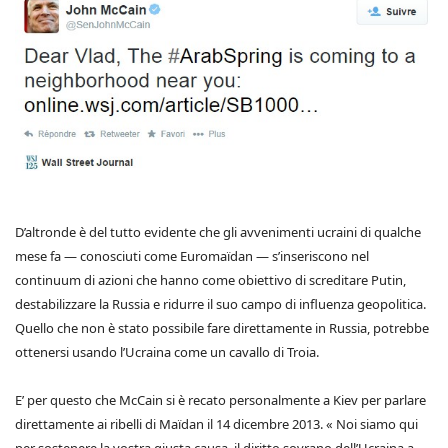
D’altronde è del tutto evidente che gli avvenimenti ucraini di qualche
mese fa — conosciuti come Euromaïdan — s’inseriscono nel
continuum di azioni che hanno come obiettivo di screditare Putin,
destabilizzare la Russia e ridurre il suo campo di influenza geopolitica.
Quello che non è stato possibile fare direttamente in Russia, potrebbe
ottenersi usando l’Ucraina come un cavallo di Troia.
E’ per questo che McCain si è recato personalmente a Kiev per parlare
direttamente ai ribelli di Maïdan il 14 dicembre 2013. « Noi siamo qui
per sostenere la vostra giusta causa, il diritto sovrano dell’Ucraina a