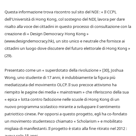
Questa informazione trova riscontro sul sito del NDI : « Il CCPL
dell'Università di Hong Kong, col sostegno del NDI, lavora per dare
risalto alla voce dei cittadini in questo processo di consultazione con la
creazione di « Design Democracy Hong Kong »
(www.designdemocracy.hk), un sito unico e neutrale che fornisce ai
cittadini un luogo dove discutere del futuro elettorale di Hong Kong »
(29).
Presentato come un « superdotato della rivoluzione » [30], Joshua
Wong, uno studente di 17 anni, è indubbiamente la figura più
mediatizzata del movimento OLCP. Il suo precoce attivismo ha
riempito le pagine dei media « mainstream » che riferiscono della sua
« epica » lotta contro l’adozione nelle scuole di Hong Kong di un
nuovo programma scolastico mirante a sviluppare il sentimento
patriottico cinese. Per opporsi a questo progetto, egli ha co-fondato
un movimento studentesco chiamato « Scholarism » e mobilitato
migliaia di manifestanti. Il progetto è stato alla fine ritirato nel 2012 :
aveva solo 15 anni.