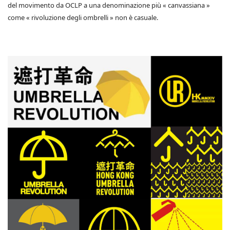
del movimento da OCLP a una denominazione più « canvassiana »
come « rivoluzione degli ombrelli » non è casuale.