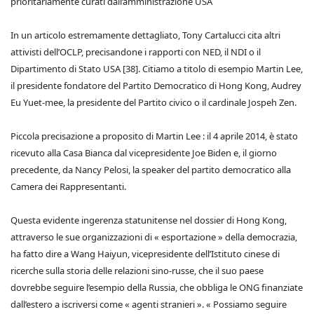
prioritariamente curati dall’amministrazione USA
In un articolo estremamente dettagliato, Tony Cartalucci cita altri
attivisti dell’OCLP, precisandone i rapporti con NED, il NDI o il
Dipartimento di Stato USA [38]. Citiamo a titolo di esempio Martin Lee,
il presidente fondatore del Partito Democratico di Hong Kong, Audrey
Eu Yuet-mee, la presidente del Partito civico o il cardinale Jospeh Zen.
Piccola precisazione a proposito di Martin Lee : il 4 aprile 2014, è stato
ricevuto alla Casa Bianca dal vicepresidente Joe Biden e, il giorno
precedente, da Nancy Pelosi, la speaker del partito democratico alla
Camera dei Rappresentanti.
Questa evidente ingerenza statunitense nel dossier di Hong Kong,
attraverso le sue organizzazioni di « esportazione » della democrazia,
ha fatto dire a Wang Haiyun, vicepresidente dell’Istituto cinese di
ricerche sulla storia delle relazioni sino-russe, che il suo paese
dovrebbe seguire l’esempio della Russia, che obbliga le ONG finanziate
dall’estero a iscriversi come « agenti stranieri ». « Possiamo seguire