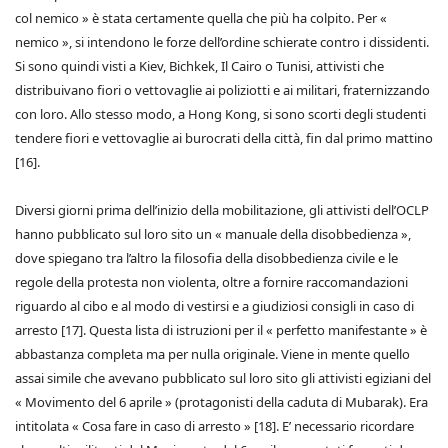
col nemico » è stata certamente quella che più ha colpito. Per «
nemico », si intendono le forze dell’ordine schierate contro i dissidenti.
Si sono quindi visti a Kiev, Bichkek, Il Cairo o Tunisi, attivisti che
distribuivano fiori o vettovaglie ai poliziotti e ai militari, fraternizzando
con loro. Allo stesso modo, a Hong Kong, si sono scorti degli studenti
tendere fiori e vettovaglie ai burocrati della città, fin dal primo mattino
[16].
Diversi giorni prima dell’inizio della mobilitazione, gli attivisti dell’OCLP
hanno pubblicato sul loro sito un « manuale della disobbedienza »,
dove spiegano tra l’altro la filosofia della disobbedienza civile e le
regole della protesta non violenta, oltre a fornire raccomandazioni
riguardo al cibo e al modo di vestirsi e a giudiziosi consigli in caso di
arresto [17]. Questa lista di istruzioni per il « perfetto manifestante » è
abbastanza completa ma per nulla originale. Viene in mente quello
assai simile che avevano pubblicato sul loro sito gli attivisti egiziani del
« Movimento del 6 aprile » (protagonisti della caduta di Mubarak). Era
intitolata « Cosa fare in caso di arresto » [18]. E’ necessario ricordare