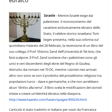
ebraico"
Israele
- Mentre Israele esige dai
palestinesi il riconoscimento del
carattere esclusivamente ebraico dello
Stato, il celebre storico israeliano Tom
Segev presenta, nella sua colonna sul
quotidiano Ha’aretz del 28 febbraio, la recensione di un libro del
suo collega, il Prof. Shlomo Zand dell’Università di Tel-Aviv, che
farà scalpore. Il Prof. Zand sostiene che i palestinesi sono gli
unici e veri discendenti degli ebrei del Regno di Giudea,
distrutto dai romani nel 70 DC, mentre i sionisti neo arrivati
altro non sono se non il prodotto del proselitismo religioso tra
popolazioni turco - slave e germaniche, e che non avrebbero
alcun “diritto alla terra”. Il libro svela le mistificazioni dei sionisti
intese a creare un’identità ebraica nella diaspora.
http://www.haaretz.com/hasen/spages/959229.html
L'articolo é stato tradotto in italiano per ossin da Francesca