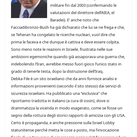
militare fin dal 2003 (confermando le
valutazioni del direttore dell’AIEA, el
Baradei). E’ anche noto che
Facciadibronzo-Bush ha già dichiarato che lui se ne frega e che,
se Teheran ha congelato le ricerche nucleari, vuol dire che
prima le faceva e che dunque è cattiva e deve essere colpita.
Sono meno note le reazioni in Israele, frustrata nelle sue
ambizioni egemoniche quando già assaporava una guerra che,
indebolendo l’Iran, avrebbe messo fuori gioco l’unico stato in
grado di tenerle testa, dopo la distruzione dell’Iraq.
Debka File è un sito israeliano che da anni fornisce analisi e
informazioni provenienti (secondo il sito stesso) dai servizi di
sicurezza israeliani. Ha pubblicato una “esclusiva” che
riportiamo tradotta in italiano (a cura di ossin), dove si
drammatizza la vicenda in modo esagerato, come se fosse un
segno della rottura degli storici rapporti di amicizia con gli USA.
Certo è propaganda, e anche pressione sulla Israel Lobby
statunitense perché metta le cose a posto, ma l’invocazione