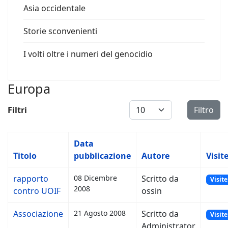
Asia occidentale
Storie sconvenienti
I volti oltre i numeri del genocidio
Europa
Visualizza #
Filtri
Filtro
Data
Titolo
pubblicazione
Autore
Visit
rapporto
08 Dicembre
Scritto da
Visite
2008
contro UOIF
ossin
Associazione
21 Agosto 2008
Scritto da
Visite
Administrator