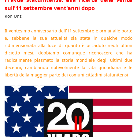
sull'11 settembre vent'anni dopo
Ron Unz
Il ventesimo anniversario dell'11 settembre è ormai alle porte
e, sebbene la sua attualità sia stata in qualche modo
ridimensionata alla luce di quanto è accaduto negli ultimi
diciotto mesi, dobbiamo comunque riconoscere che ha
radicalmente plasmato la storia mondiale degli ultimi due
decenni, cambiando notevolmente la vita quotidiana e le
libertà della maggior parte dei comuni cittadini statunitensi