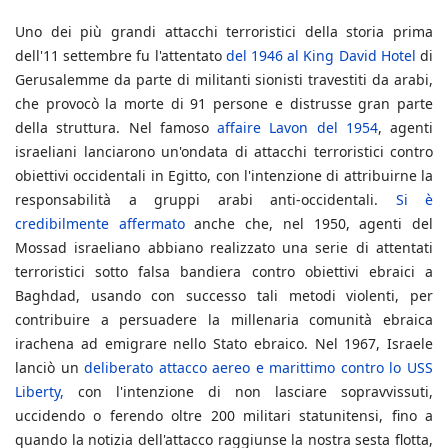
Uno dei più grandi attacchi terroristici della storia prima
dell'11 settembre fu l'attentato
del 1946 al King David Hotel
di
Gerusalemme da parte di militanti sionisti travestiti da arabi,
che provocò la morte di 91 persone e distrusse gran parte
della struttura. Nel famoso
affaire Lavon del 1954
, agenti
israeliani lanciarono un'ondata di attacchi terroristici contro
obiettivi occidentali in Egitto, con l'intenzione di attribuirne la
responsabilità a gruppi arabi anti-occidentali.
Si è
credibilmente affermato
anche che, nel 1950, agenti del
Mossad israeliano abbiano realizzato una serie di attentati
terroristici sotto falsa bandiera contro obiettivi ebraici a
Baghdad, usando con successo tali metodi violenti, per
contribuire a persuadere la millenaria comunità ebraica
irachena ad emigrare nello Stato ebraico. Nel 1967, Israele
lanciò un
deliberato attacco aereo e marittimo contro lo USS
Liberty,
con l'intenzione di non lasciare sopravvissuti,
uccidendo o ferendo oltre 200 militari statunitensi, fino a
quando la notizia dell'attacco raggiunse la nostra sesta flotta,