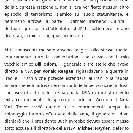
dalla Sicurezza Nazionale, non si era verificato nessun altro
episodio di terrorismo islamico sul suolo statunitense, e
nemmeno altrove, a parte il carnaio iracheno. Quindi i
dettagli precisi dell’attentato dell'11 settembre erano
diventati, ai miei occhi, quasi irrilevanti.
Altri conoscenti mi sembravano reagire allo stesso modo.
Praticamente tutte le conversazioni che avevo con il mio
vecchio amico
Bill Odom
, il generale a tre stelle che aveva
diretto la NSA per
Ronald Reagan
, riguardavano la guerra in
Iraq e il rischio che potesse estendersi all’Iran, o la rabbia
amara che egli nutriva nei confronti della perversione di Bush
che aveva trasformato la sua amata NSA in uno strumento
extra-costituzionale di spionaggio interno. Quando il New
York Times rivelò quanto fosse enormemente ampio lo
spionaggio interno effettuato dalla NSA, il generale Odom
dichiarò che il presidente Bush avrebbe dovuto essere messo
sotto accusa e il direttore della NSA,
Michael Hayden
, deferito