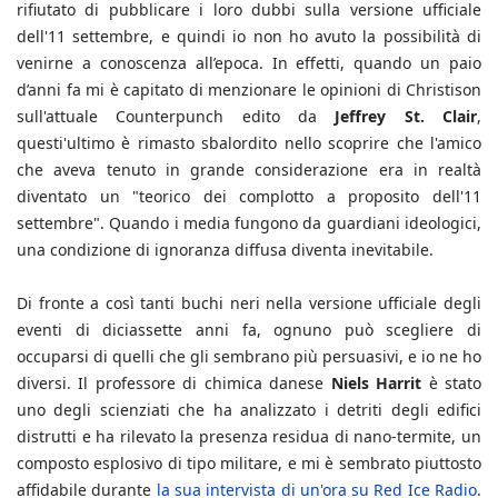
rifiutato di pubblicare i loro dubbi sulla versione ufficiale
dell'11 settembre, e quindi io non ho avuto la possibilità di
venirne a conoscenza all’epoca. In effetti, quando un paio
d’anni fa mi è capitato di menzionare le opinioni di Christison
sull'attuale Counterpunch edito da
Jeffrey St. Clair
,
questi'ultimo è rimasto sbalordito nello scoprire che l'amico
che aveva tenuto in grande considerazione era in realtà
diventato un "teorico dei complotto a proposito dell'11
settembre". Quando i media fungono da guardiani ideologici,
una condizione di ignoranza diffusa diventa inevitabile.
Di fronte a così tanti buchi neri nella versione ufficiale degli
eventi di diciassette anni fa, ognuno può scegliere di
occuparsi di quelli che gli sembrano più persuasivi, e io ne ho
diversi. Il professore di chimica danese
Niels Harrit
è stato
uno degli scienziati che ha analizzato i detriti degli edifici
distrutti e ha rilevato la presenza residua di nano-termite, un
composto esplosivo di tipo militare, e mi è sembrato piuttosto
affidabile durante
la sua intervista di un'ora su Red Ice Radio
.