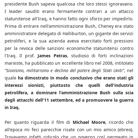
presidente Bush sapeva qualcosa che loro stessi ignoravano.
I leader sauditi erano fermamente contrari a un attacco
statunitense all'Iraq, e hanno fatto ogni sforzo per impedirlo.
Prima di entrare nell'amministrazione Bush, Cheney era stato
amministratore delegato di Halliburton, un gigante dei servizi
petroliferi, e la sua azienda aveva esercitato forti pressioni
per la revoca delle sanzioni economiche statunitensi contro
l'Iraq. Il prof.
James Petras
, studioso di forti inclinazioni
marxiste, ha pubblicato un eccellente libro nel 2008, intitolato
“Sionismo, militarismo e declino del potere degli Stati Uniti”
, nel
quale
ha dimostrato in modo conclusivo che erano stati gli
interessi sionisti, piuttosto che quelli dell'industria
petrolifera, a dominare l'amministrazione Bush sulla scia
degli attacchi dell'11 settembre, ed a promuovere la guerra
in Iraq.
Per quanto riguarda il film di
Michael Moore
, ricordo che
all'epoca mi feci parecchie risate con un mio amico (ebreo).
Trovavamo infatti ridicolo che un governo così permeato in