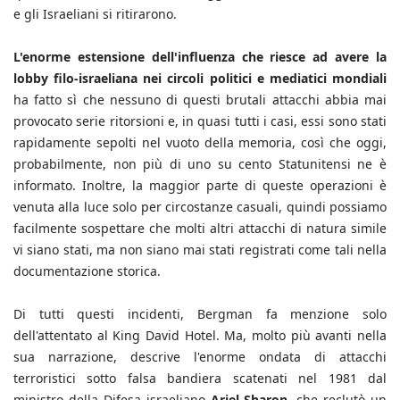
e gli Israeliani si ritirarono.
L'enorme estensione dell'influenza che riesce ad avere la
lobby filo-israeliana nei circoli politici e mediatici mondiali
ha fatto sì che nessuno di questi brutali attacchi abbia mai
provocato serie ritorsioni e, in quasi tutti i casi, essi sono stati
rapidamente sepolti nel vuoto della memoria, così che oggi,
probabilmente, non più di uno su cento Statunitensi ne è
informato. Inoltre, la maggior parte di queste operazioni è
venuta alla luce solo per circostanze casuali, quindi possiamo
facilmente sospettare che molti altri attacchi di natura simile
vi siano stati, ma non siano mai stati registrati come tali nella
documentazione storica.
Di tutti questi incidenti, Bergman fa menzione solo
dell'attentato al King David Hotel. Ma, molto più avanti nella
sua narrazione, descrive l'enorme ondata di attacchi
terroristici sotto falsa bandiera scatenati nel 1981 dal
ministro della Difesa israeliano
Ariel Sharon
, che reclutò un