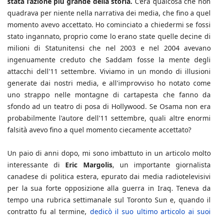
stata l’azione più grande della storia.
C’era qualcosa che non
quadrava per niente nella narrativa dei media, che fino a quel
momento avevo accettato. Ho cominciato a chiedermi se fossi
stato ingannato, proprio come lo erano state quelle decine di
milioni di Statunitensi che nel 2003 e nel 2004 avevano
ingenuamente creduto che Saddam fosse la mente degli
attacchi dell'11 settembre. Viviamo in un mondo di illusioni
generate dai nostri media, e all'improvviso ho notato come
uno strappo nelle montagne di cartapesta che fanno da
sfondo ad un teatro di posa di Hollywood. Se Osama non era
probabilmente l'autore dell'11 settembre, quali altre enormi
falsità avevo fino a quel momento ciecamente accettato?
Un paio di anni dopo, mi sono imbattuto in un articolo molto
interessante di
Eric Margolis
, un importante giornalista
canadese di politica estera, epurato dai media radiotelevisivi
per la sua forte opposizione alla guerra in Iraq. Teneva da
tempo una rubrica settimanale sul Toronto Sun e, quando il
contratto fu al termine,
dedicò il suo ultimo articolo ai suoi