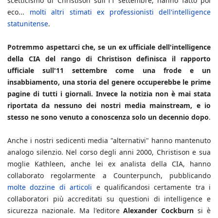
scetticismo di Christison sull'11 settembre, hanno fatto poi
eco...
molti altri stimati ex professionisti dell'intelligence
statunitense
.
Potremmo aspettarci che, se un ex ufficiale dell'intelligence
della CIA del rango di Christison definisca il rapporto
ufficiale sull'11 settembre come una frode e un
insabbiamento, una storia del genere occuperebbe le prime
pagine di tutti i giornali. Invece la notizia non è mai stata
riportata da nessuno dei nostri media mainstream, e io
stesso ne sono venuto a conoscenza solo un decennio dopo
.
Anche i nostri sedicenti media "alternativi" hanno mantenuto
analogo silenzio. Nel corso degli anni 2000, Christison e sua
moglie Kathleen, anche lei ex analista della CIA, hanno
collaborato regolarmente a Counterpunch, pubblicando
molte dozzine di articoli
e qualificandosi certamente tra i
collaboratori più accreditati su questioni di intelligence e
sicurezza nazionale. Ma l'editore
Alexander Cockburn
si è