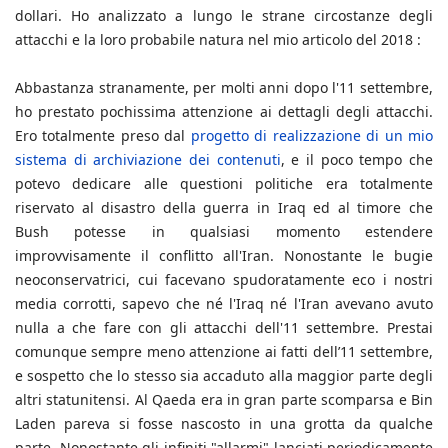
dollari. Ho analizzato a lungo le strane circostanze degli
attacchi e la loro probabile natura nel mio articolo del 2018 :
Abbastanza stranamente, per molti anni dopo l'11 settembre,
ho prestato pochissima attenzione ai dettagli degli attacchi.
Ero totalmente preso dal
progetto di realizzazione di un mio
sistema di archiviazione dei contenuti
, e il poco tempo che
potevo dedicare alle questioni politiche era totalmente
riservato al disastro della guerra in Iraq ed al timore che
Bush potesse in qualsiasi momento estendere
improvvisamente il conflitto all'Iran. Nonostante le bugie
neoconservatrici, cui facevano spudoratamente eco i nostri
media corrotti, sapevo che né l'Iraq né l'Iran avevano avuto
nulla a che fare con gli attacchi dell'11 settembre. Prestai
comunque sempre meno attenzione ai fatti dell’11 settembre,
e sospetto che lo stesso sia accaduto alla maggior parte degli
altri statunitensi. Al Qaeda era in gran parte scomparsa e Bin
Laden pareva si fosse nascosto in una grotta da qualche
parte. Nonostante gli infiniti "allarmi" lanciati periodicamente