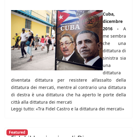
Cuba,
dicembre
2016 -
A
me sembra
che una
dittatura di
sinistra sia
una
dittatura
diventata dittatura per resistere all’assalto della
dittatura dei mercati, mentre al contrario una dittatura
di destra è una dittatura che ha aperto le porte della
città alla dittatura dei mercati
Leggi tutto: «Tra Fidel Castro e la dittatura dei mercati»
Featured