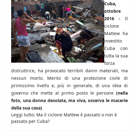
Cuba,
ottobre
2016 -
Il
ciclone
Mattew ha
investito
Cuba con
tutta la sua
forza
distruttrice, ha provocato terribili danni materiali, ma
nessun morto. Merito di una protezione civile di
primissimo livello e, più in generale, di una idea di
governo che mette al primo posto le persone
(nella
foto, una donna desolata, ma viva, osserva le macerie
della sua casa)
Leggi tutto: Ma il ciclone Mattew è passato o non è
passato per Cuba?