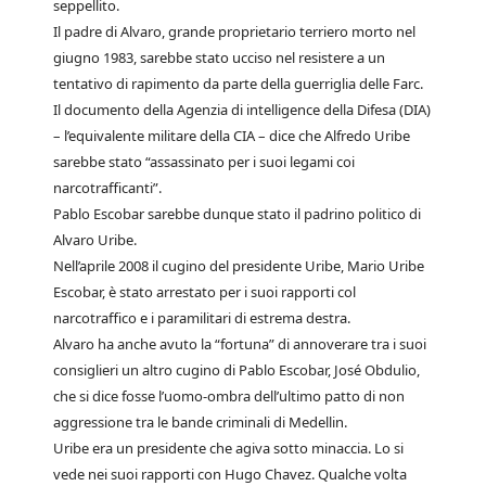
seppellito.
Il padre di Alvaro, grande proprietario terriero morto nel
giugno 1983, sarebbe stato ucciso nel resistere a un
tentativo di rapimento da parte della guerriglia delle Farc.
Il documento della Agenzia di intelligence della Difesa (DIA)
– l’equivalente militare della CIA – dice che Alfredo Uribe
sarebbe stato “assassinato per i suoi legami coi
narcotrafficanti”.
Pablo Escobar sarebbe dunque stato il padrino politico di
Alvaro Uribe.
Nell’aprile 2008 il cugino del presidente Uribe, Mario Uribe
Escobar, è stato arrestato per i suoi rapporti col
narcotraffico e i paramilitari di estrema destra.
Alvaro ha anche avuto la “fortuna” di annoverare tra i suoi
consiglieri un altro cugino di Pablo Escobar, José Obdulio,
che si dice fosse l’uomo-ombra dell’ultimo patto di non
aggressione tra le bande criminali di Medellin.
Uribe era un presidente che agiva sotto minaccia. Lo si
vede nei suoi rapporti con Hugo Chavez. Qualche volta