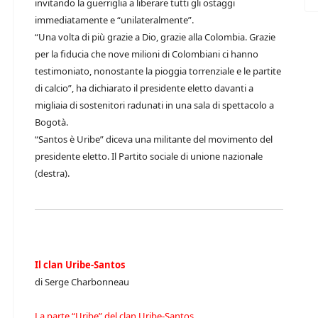
invitando la guerriglia a liberare tutti gli ostaggi
immediatamente e “unilateralmente”.
“Una volta di più grazie a Dio, grazie alla Colombia. Grazie
per la fiducia che nove milioni di Colombiani ci hanno
testimoniato, nonostante la pioggia torrenziale e le partite
di calcio”, ha dichiarato il presidente eletto davanti a
migliaia di sostenitori radunati in una sala di spettacolo a
Bogotà.
“Santos è Uribe” diceva una militante del movimento del
presidente eletto. Il Partito sociale di unione nazionale
(destra).
Il clan Uribe-Santos
di Serge Charbonneau
La parte “Uribe” del clan Uribe-Santos