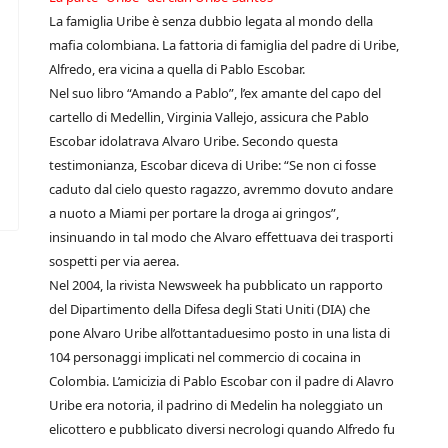
La famiglia Uribe è senza dubbio legata al mondo della
mafia colombiana. La fattoria di famiglia del padre di Uribe,
Alfredo, era vicina a quella di Pablo Escobar.
Nel suo libro “Amando a Pablo”, l’ex amante del capo del
cartello di Medellin, Virginia Vallejo, assicura che Pablo
Escobar idolatrava Alvaro Uribe. Secondo questa
testimonianza, Escobar diceva di Uribe: “Se non ci fosse
caduto dal cielo questo ragazzo, avremmo dovuto andare
a nuoto a Miami per portare la droga ai gringos”,
insinuando in tal modo che Alvaro effettuava dei trasporti
sospetti per via aerea.
Nel 2004, la rivista Newsweek ha pubblicato un rapporto
del Dipartimento della Difesa degli Stati Uniti (DIA) che
pone Alvaro Uribe all’ottantaduesimo posto in una lista di
104 personaggi implicati nel commercio di cocaina in
Colombia. L’amicizia di Pablo Escobar con il padre di Alavro
Uribe era notoria, il padrino di Medelin ha noleggiato un
elicottero e pubblicato diversi necrologi quando Alfredo fu