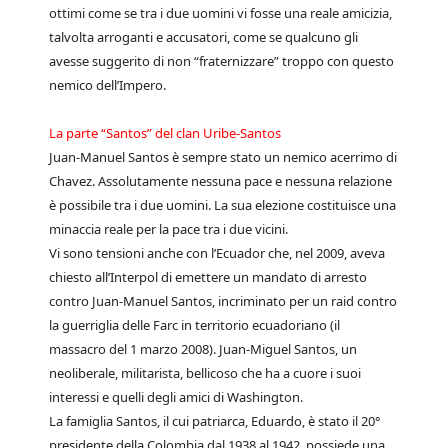
ottimi come se tra i due uomini vi fosse una reale amicizia,
talvolta arroganti e accusatori, come se qualcuno gli
avesse suggerito di non “fraternizzare” troppo con questo
nemico dell’Impero.
La parte “Santos” del clan Uribe-Santos
Juan-Manuel Santos è sempre stato un nemico acerrimo di
Chavez. Assolutamente nessuna pace e nessuna relazione
è possibile tra i due uomini. La sua elezione costituisce una
minaccia reale per la pace tra i due vicini.
Vi sono tensioni anche con l’Ecuador che, nel 2009, aveva
chiesto all’Interpol di emettere un mandato di arresto
contro Juan-Manuel Santos, incriminato per un raid contro
la guerriglia delle Farc in territorio ecuadoriano (il
massacro del 1 marzo 2008). Juan-Miguel Santos, un
neoliberale, militarista, bellicoso che ha a cuore i suoi
interessi e quelli degli amici di Washington.
La famiglia Santos, il cui patriarca, Eduardo, è stato il 20°
presidente della Colombia dal 1938 al 1942, possiede una