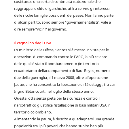
costituisce una sorta di continuità istituzionale che
raggruppa le elite oligarchiche, utili a servire gli interessi
delle ricche famiglie possidenti del paese. Non fanno parte
di alcun partito, sono sempre “governamentalisti”, vale a
dire sempre “vicini” al governo.
Il cagnolino degli USA
Ex ministro della Difesa, Santos si è messo in vista per le
operazioni di commando contro le FARC, la più celebre
delle quali è stato il bombardamento (in territorio
ecuadoriano) dell’accampamento di Raul Reyes, numero
due della guerriglia, il 1 marzo 2008, oltre all’operazione
Jaque, che ha consentito la liberazione di 15 ostaggi, tra cui
Ingrid Bétancourt, nel luglio dello stesso anno.
Questa lotta senza pietà per la sicurezza e contro il
narcotraffico giustifica l’istallazione di basi militari USA in
territorio colombiano.
Alimentando la paura, è riuscito a guadagnarsi una grande
popolarità tra i più poveri, che hanno subito ben più