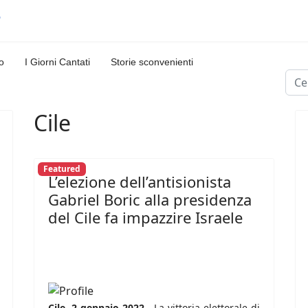
o
I Giorni Cantati
Storie sconvenienti
Cerc
Cile
Featured
L’elezione dell’antisionista
Gabriel Boric alla presidenza
del Cile fa impazzire Israele
Cile, 2 gennaio 2022 -
La vittoria elettorale di