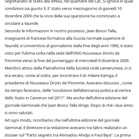
Segretariato di Stato alla difesa, nel quartiere del Lac. Si ignora in quali
condizioni sia giunto lì. E’ stato verso mezzogiorno di giovedì 10
dicembre 2009 che la voce della sua sparizione ha cominciato a
circolare a Yaundé.
Secondo le informazioni in nostro possesso, Jean Bosco Talla,
insegnante di francese formatosi alla Scuola normale superiore di
Yaundé, e convertitosi al giornalismo dalla fine degli anni 1990, è stato
visto per l’ultima volta nella sede dell’ONG Nouveaux Droits de
l’Homme verso la fine del pomeriggio di mercoledì 9 dicembre 2009.
Membro attivo della Piattaforma della Società civile camerunese, vi si
era recato, come al solito, per incontrare il dr. Hilaire Kamga, il
presidente di Nouveaux Droits de l’Homme. Avevano discusso , come
da tempo facevano, delle “condizioni dell’alternanza politica al vertice
dello Stato in Camerun nel 2011”. Ma anche dell’ultima edizione del
giornale Germinale che Jean Bosco Talla dirige. Dopo di ché i due amici
si sono salutati.
Ad ogni modo, ricordiamo che nell’ultima edizione del giornale
Germinal, il direttore e la redazione avevano tra l’altro realizzato un
dossier sul “Patto segreto tra Ahmadou Ahidjo e Paul Biya”. La prima