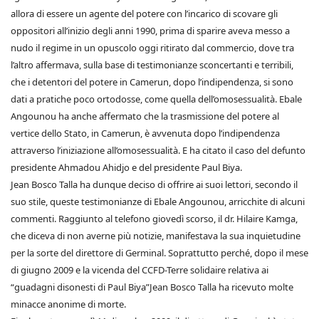
allora di essere un agente del potere con l’incarico di scovare gli
oppositori all’inizio degli anni 1990, prima di sparire aveva messo a
nudo il regime in un opuscolo oggi ritirato dal commercio, dove tra
l’altro affermava, sulla base di testimonianze sconcertanti e terribili,
che i detentori del potere in Camerun, dopo l’indipendenza, si sono
dati a pratiche poco ortodosse, come quella dell’omosessualità. Ebale
Angounou ha anche affermato che la trasmissione del potere al
vertice dello Stato, in Camerun, è avvenuta dopo l’indipendenza
attraverso l’iniziazione all’omosessualità. E ha citato il caso del defunto
presidente Ahmadou Ahidjo e del presidente Paul Biya.
Jean Bosco Talla ha dunque deciso di offrire ai suoi lettori, secondo il
suo stile, queste testimonianze di Ebale Angounou, arricchite di alcuni
commenti. Raggiunto al telefono giovedì scorso, il dr. Hilaire Kamga,
che diceva di non averne più notizie, manifestava la sua inquietudine
per la sorte del direttore di Germinal. Soprattutto perché, dopo il mese
di giugno 2009 e la vicenda del CCFD-Terre solidaire relativa ai
“guadagni disonesti di Paul Biya”Jean Bosco Talla ha ricevuto molte
minacce anonime di morte.