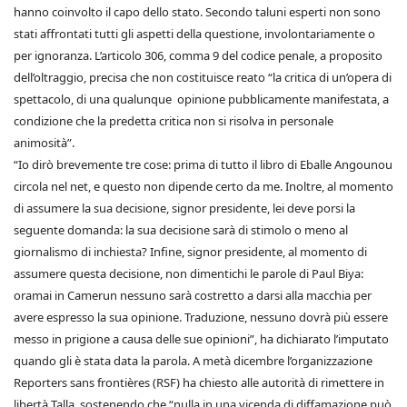
hanno coinvolto il capo dello stato. Secondo taluni esperti non sono
stati affrontati tutti gli aspetti della questione, involontariamente o
per ignoranza. L’articolo 306, comma 9 del codice penale, a proposito
dell’oltraggio, precisa che non costituisce reato “la critica di un’opera di
spettacolo, di una qualunque opinione pubblicamente manifestata, a
condizione che la predetta critica non si risolva in personale
animosità”.
“Io dirò brevemente tre cose: prima di tutto il libro di Eballe Angounou
circola nel net, e questo non dipende certo da me. Inoltre, al momento
di assumere la sua decisione, signor presidente, lei deve porsi la
seguente domanda: la sua decisione sarà di stimolo o meno al
giornalismo di inchiesta? Infine, signor presidente, al momento di
assumere questa decisione, non dimentichi le parole di Paul Biya:
oramai in Camerun nessuno sarà costretto a darsi alla macchia per
avere espresso la sua opinione. Traduzione, nessuno dovrà più essere
messo in prigione a causa delle sue opinioni”, ha dichiarato l’imputato
quando gli è stata data la parola. A metà dicembre l’organizzazione
Reporters sans frontières (RSF) ha chiesto alle autorità di rimettere in
libertà Talla, sostenendo che “nulla in una vicenda di diffamazione può