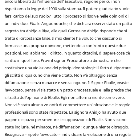
ancora liberati dall’influenza dell’ Esecutivo, ragione per cui non
rispettiamo la legge del 1990 sulla stampa. Il potere giudiziario vuole
farsi carico del suo ruolo? Tutto il processo si risolve nelle opinioni di
un individuo, Eballe Angounouche, che dichiara esservi stato un patto
segreto tra Ahidjo e Biya, alle quali Germaine Ahidjo risponde che si
tratta di circostanze false. Il mio cliente ha voluto che ciascuno si
formasse una propria opinione, mettendo a confronto queste due
posizioni. Noi abbiamo il diritto, in quanto cittadini, di sapere cosa c’è
scritto in quel libro. Provi il signor Procuratore a dimostrare che
costituisce una violazione dei principi deontologici il fatto di riportare
gli scritti di qualcuno che viene citato. Non v’è oltraggio senza
diffamazione, senza minacce e senza ingiurie. Il Signor Eballe, insiste
l’avvocato, pensa vi sia stato un patto omosessuale e Talla precisa che
si tratta dell’opinione di Eballe. Egli non afferma niente come vero.
Non vi è stata alcuna volontà di commettere un’infrazione e le regole
professionali sono state rispettate. La signora Ahidjo ha avuto due
pagine di spazio per smentire le supposizioni di Eballe. Non vi sono
state ingiurie, né minacce, né diffamazioni: dunque niente oltraggio.
Bisognava – ripete l’avvocato – individuare la violazione di una regola