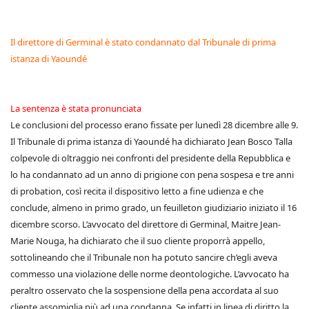
Il direttore di Germinal è stato condannato dal Tribunale di prima
istanza di Yaoundé
La sentenza è stata pronunciata
Le conclusioni del processo erano fissate per lunedì 28 dicembre alle 9.
Il Tribunale di prima istanza di Yaoundé ha dichiarato Jean Bosco Talla
colpevole di oltraggio nei confronti del presidente della Repubblica e
lo ha condannato ad un anno di prigione con pena sospesa e tre anni
di probation, così recita il dispositivo letto a fine udienza e che
conclude, almeno in primo grado, un feuilleton giudiziario iniziato il 16
dicembre scorso. L’avvocato del direttore di Germinal, Maitre Jean-
Marie Nouga, ha dichiarato che il suo cliente proporrà appello,
sottolineando che il Tribunale non ha potuto sancire ch’egli aveva
commesso una violazione delle norme deontologiche. L’avvocato ha
peraltro osservato che la sospensione della pena accordata al suo
cliente assomiglia più ad una condanna. Se infatti in linea di diritto la