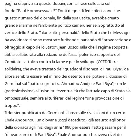
pagina si apriva su questo dossier, con la frase collocata sul
fondo:”Paul è omosessuale?” Fonti degne di fede riferiscono che
questo numero del giornale, fin dalla sua uscita, avrebbe creato
grande allarme nell’ambiente politico camerunense. Soprattutto al
vertice dello Stato. Talune alte personalità dello Stato che Le Messager
ha avvicinato si sono mostrate furibonde, parlando di “provocazione e
oltraggio al capo dello Stato”. Jean Bosco Talla che il regime sospetta
abbia collaborato alla redazione dell’assai polemico rapporto del
Comitato cattolico contro la fame e per lo sviluppo (CCFD-Terre
solidaire), che aveva trattato dei ”guadagni disonesti di Paul Biya”, da
allora sembra essere nel mirino dei detentori del potere. Il dossier di
Germinal sul “patto segreto tra Ahmadou Ahidjo e Paul Biya”, con le
(pericolosissime) allusioni sull’eventualità che l’attuale capo di Stato sia
omosessuale, sembra ai turiferari del regime “una provocazione di
troppo”.
Il dossier pubblicato da Germinal si basa sulle rivelazioni di un certo
Ebale Angounou, un giovane (oggi deceduto), già assurto agli onori
della cronaca agli inizi degli anni 1990 per essersi fatto passare per il
“giovane amico di Paul Biya”. Ebale Angounou, che aveva rivelato