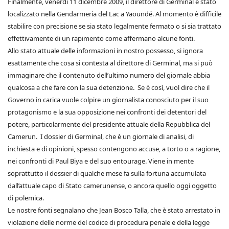
Finalmente, venerdì 11 dicembre 2009, il direttore di Germinal è stato
localizzato nella Gendarmeria del Lac a Yaoundé. Al momento è difficile
stabilire con precisione se sia stato legalmente fermato o si sia trattato
effettivamente di un rapimento come affermano alcune fonti.
Allo stato attuale delle informazioni in nostro possesso, si ignora
esattamente che cosa si contesta al direttore di Germinal, ma si può
immaginare che il contenuto dell’ultimo numero del giornale abbia
qualcosa a che fare con la sua detenzione. Se è così, vuol dire che il
Governo in carica vuole colpire un giornalista conosciuto per il suo
protagonismo e la sua opposizione nei confronti dei detentori del
potere, particolarmente del presidente attuale della Repubblica del
Camerun. I dossier di Germinal, che è un giornale di analisi, di
inchiesta e di opinioni, spesso contengono accuse, a torto o a ragione,
nei confronti di Paul Biya e del suo entourage. Viene in mente
soprattutto il dossier di qualche mese fa sulla fortuna accumulata
dall’attuale capo di Stato camerunense, o ancora quello oggi oggetto
di polemica.
Le nostre fonti segnalano che Jean Bosco Talla, che è stato arrestato in
violazione delle norme del codice di procedura penale e della legge