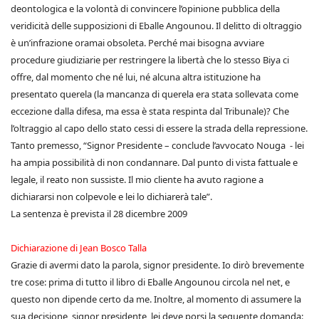
deontologica e la volontà di convincere l’opinione pubblica della
veridicità delle supposizioni di Eballe Angounou. Il delitto di oltraggio
è un’infrazione oramai obsoleta. Perché mai bisogna avviare
procedure giudiziarie per restringere la libertà che lo stesso Biya ci
offre, dal momento che né lui, né alcuna altra istituzione ha
presentato querela (la mancanza di querela era stata sollevata come
eccezione dalla difesa, ma essa è stata respinta dal Tribunale)? Che
l’oltraggio al capo dello stato cessi di essere la strada della repressione.
Tanto premesso, “Signor Presidente – conclude l’avvocato Nouga - lei
ha ampia possibilità di non condannare. Dal punto di vista fattuale e
legale, il reato non sussiste. Il mio cliente ha avuto ragione a
dichiararsi non colpevole e lei lo dichiarerà tale”.
La sentenza è prevista il 28 dicembre 2009
Dichiarazione di Jean Bosco Talla
Grazie di avermi dato la parola, signor presidente. Io dirò brevemente
tre cose: prima di tutto il libro di Eballe Angounou circola nel net, e
questo non dipende certo da me. Inoltre, al momento di assumere la
sua decisione, signor presidente, lei deve porsi la seguente domanda: