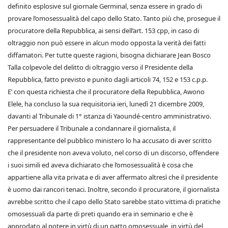
definito esplosive sul giornale Germinal, senza essere in grado di
provare l’omosessualità del capo dello Stato. Tanto più che, prosegue il
procuratore della Repubblica, ai sensi dell’art. 153 cpp, in caso di
oltraggio non può essere in alcun modo opposta la verità dei fatti
diffamatori. Per tutte queste ragioni, bisogna dichiarare Jean Bosco
Talla colpevole del delitto di oltraggio verso il Presidente della
Repubblica, fatto previsto e punito dagli articoli 74, 152 e 153 c.p.p.
E’ con questa richiesta che il procuratore della Repubblica, Awono
Elele, ha concluso la sua requisitoria ieri, lunedì 21 dicembre 2009,
davanti al Tribunale di 1° istanza di Yaoundé-centro amministrativo.
Per persuadere il Tribunale a condannare il giornalista, il
rappresentante del pubblico ministero lo ha accusato di aver scritto
che il presidente non aveva voluto, nel corso di un discorso, offendere
i suoi simili ed aveva dichiarato che l’omosessualità è cosa che
appartiene alla vita privata e di aver affermato altresì che il presidente
è uomo dai rancori tenaci. Inoltre, secondo il procuratore, il giornalista
avrebbe scritto che il capo dello Stato sarebbe stato vittima di pratiche
omosessuali da parte di preti quando era in seminario e che è
approdato al potere in virtù di un patto omosessuale, in virtù del