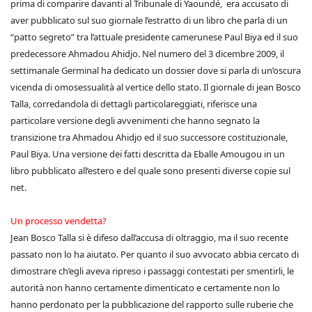
prima di comparire davanti al Tribunale di Yaoundé, era accusato di
aver pubblicato sul suo giornale l’estratto di un libro che parla di un
“patto segreto” tra l’attuale presidente camerunese Paul Biya ed il suo
predecessore Ahmadou Ahidjo. Nel numero del 3 dicembre 2009, il
settimanale Germinal ha dedicato un dossier dove si parla di un’oscura
vicenda di omosessualità al vertice dello stato. Il giornale di jean Bosco
Talla, corredandola di dettagli particolareggiati, riferisce una
particolare versione degli avvenimenti che hanno segnato la
transizione tra Ahmadou Ahidjo ed il suo successore costituzionale,
Paul Biya. Una versione dei fatti descritta da Eballe Amougou in un
libro pubblicato all’estero e del quale sono presenti diverse copie sul
net.
Un processo vendetta?
Jean Bosco Talla si è difeso dall’accusa di oltraggio, ma il suo recente
passato non lo ha aiutato. Per quanto il suo avvocato abbia cercato di
dimostrare ch’egli aveva ripreso i passaggi contestati per smentirli, le
autorità non hanno certamente dimenticato e certamente non lo
hanno perdonato per la pubblicazione del rapporto sulle ruberie che