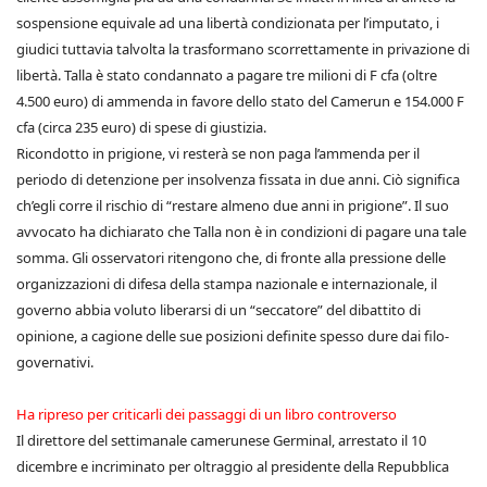
sospensione equivale ad una libertà condizionata per l’imputato, i
giudici tuttavia talvolta la trasformano scorrettamente in privazione di
libertà. Talla è stato condannato a pagare tre milioni di F cfa (oltre
4.500 euro) di ammenda in favore dello stato del Camerun e 154.000 F
cfa (circa 235 euro) di spese di giustizia.
Ricondotto in prigione, vi resterà se non paga l’ammenda per il
periodo di detenzione per insolvenza fissata in due anni. Ciò significa
ch’egli corre il rischio di “restare almeno due anni in prigione”. Il suo
avvocato ha dichiarato che Talla non è in condizioni di pagare una tale
somma. Gli osservatori ritengono che, di fronte alla pressione delle
organizzazioni di difesa della stampa nazionale e internazionale, il
governo abbia voluto liberarsi di un “seccatore” del dibattito di
opinione, a cagione delle sue posizioni definite spesso dure dai filo-
governativi.
Ha ripreso per criticarli dei passaggi di un libro controverso
Il direttore del settimanale camerunese Germinal, arrestato il 10
dicembre e incriminato per oltraggio al presidente della Repubblica