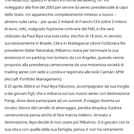
The Albatross: questo in effetti è il nome del Boeing 767 VIP
noleggiato alla fine del 2003 per servire da aereo presidenziale al capo
dello Stato. Un apparecchio completamente rimesso a nuovo –
almeno sulla carta – per quasi 2 miliardi di Franchi CFA (oltre 3 milioni
di euro, ndt), malgrado l’opinione contraria del FMI, e che sarà
utilizzato da Paul Biya una sola volta. Vecchio di 18 anni, in servizio
successivamente in Brasile, Cile e in Madagascar (dove l’utilizzava l’ex
presidente Didier Ratsiraka), l’Albatros stava per terminare la sua
esistenza in un parking non lontano da Los Angeles, quando venne
proposto alla presidenza camerunense da una misteriosa società di
trading aereo con sede a Londra e registrata alle isole Caiman: APM
(Aircraft Portfolio Management).
Il 25 aprile 2004 è un Paul Biya fiducioso, accompagnato da sua moglie
e dai giovani figli, che si imbarca sul suo nuovo aereo con destinazione
Parigi, dove deve partecipare ad un summit. Il viaggio diventa un
incubo: blocco del carrello di atterraggio, perdita idraulica. Il pilota
camerunense pensa anche di fare marcia indietro. Arrivato a
destinazione, Biya decide di non usare più l’Albatros. Si è giocato con la
sua vita e con quella della sua famiglia, pensa. E non ha certamente