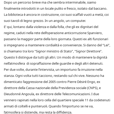
Dopo un percorso breve ma che sembra interminabile, siamo
finalmente introdotti in un locale pulito e fresco, isolato dal baccano.
La biblioteca è ancora in costruzione, coi suoi scaffali vuoti a metà, coi
suoi tavoli di legno grezzo. In un angolo, un computer.
E’ qui, lontano dalla violenza e dalla folla, che gli ex dignitari del
regime, caduti nella rete dell’operazione anticorruzione Sparviero,
passano la maggior parte della loro giornata. Questi ex alti funzionari
si impegnano a mantenere cordialità e convenienze. Si danno del “Lei”,
si chiamano tra loro “Signor ministro di Stato”, “Signor Direttore”.
Questo li distingue da tutti gli altri. Un modo di mantenere la dignità
nell’atmosfera di sopraffazione delle guardie e degli altri detenuti.
Per due volte, durante l’intervista, un importuno fa irruzione nella
stanza. Ogni volta tutti tacciono, restando sul chi vive. Nessuno ha
dimenticato l’aggressione del 2005 contro Pierre Désiré Engo, ex
direttore della Cassa nazionale della Previdenza sociale (CNPS), e
Dieudonné Angoula, ex direttore delle Telecomunicazioni. I due
vennero rapinati nella loro cella del quartiere speciale 11 da codetenuti
armati di coltelli e punteruoli. Quando l’importuno se ne va,
l’atmosfera si distende, ma resta la diffidenza.