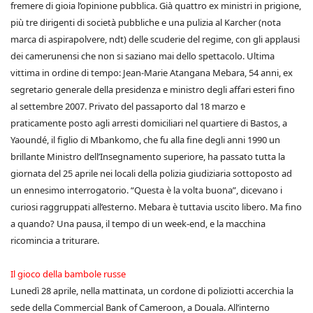
fremere di gioia l’opinione pubblica. Già quattro ex ministri in prigione,
più tre dirigenti di società pubbliche e una pulizia al Karcher (nota
marca di aspirapolvere, ndt) delle scuderie del regime, con gli applausi
dei camerunensi che non si saziano mai dello spettacolo. Ultima
vittima in ordine di tempo: Jean-Marie Atangana Mebara, 54 anni, ex
segretario generale della presidenza e ministro degli affari esteri fino
al settembre 2007. Privato del passaporto dal 18 marzo e
praticamente posto agli arresti domiciliari nel quartiere di Bastos, a
Yaoundé, il figlio di Mbankomo, che fu alla fine degli anni 1990 un
brillante Ministro dell’Insegnamento superiore, ha passato tutta la
giornata del 25 aprile nei locali della polizia giudiziaria sottoposto ad
un ennesimo interrogatorio. “Questa è la volta buona”, dicevano i
curiosi raggruppati all’esterno. Mebara è tuttavia uscito libero. Ma fino
a quando? Una pausa, il tempo di un week-end, e la macchina
ricomincia a triturare.
Il gioco della bambole russe
Lunedì 28 aprile, nella mattinata, un cordone di poliziotti accerchia la
sede della Commercial Bank of Cameroon, a Douala. All’interno