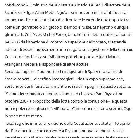
conducono – il ministro della giustizia Amadou Ali ed il direttore della
Sicurezza, Edgar Alain Mebe Ngo’o – si muovono in un ambito assai
ampio, ciò che consente loro di affrontare le vicende una dopo l’altra,
come un gomitolo o un gioco di bambole russe. Si riaprono dunque
gli armadi. Così Yves Michel Fotso, benché completamente scagionato
nel 2006 dall’ispezione di controllo superiore dello Stato, si attende
adesso di essere nuovamente interrogato sulla gestione della Carmair.
Così come l’inchiesta sull’Albatros potrebbe portare Jean-Marie
Atangana Mebara a rispondere di altre accuse.
Seconda ragione. I poliziotti ed i magistrati di Sparviero sanno di
essere coperti – e perfino incoraggiati – da un capo supremo che,
sostenuto dai finanziatori, mantiene i suoi impegni in questo settore.
“Siamo determinati ad andare avanti – dichiarava Paul Biya a fine
ottobre 2007 a proposito della lotta contro la corruzione - e questa
non è polvere negli occhi”. All’epoca i Camerunensi erano scettici. Oggi
lo sono molto meno.
Terza ragione infine: la revisione della Costituzione, votata il 10 aprile
dal Parlamento e che consente a Biya una nuova candidatura alle