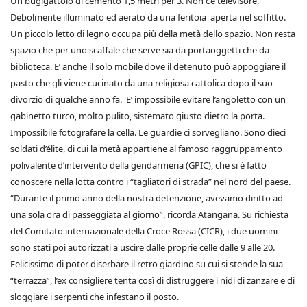
Un bugigattolo di cemento 1,5 metri per 3. Non c’è televisore,
Debolmente illuminato ed aerato da una feritoia aperta nel soffitto.
Un piccolo letto di legno occupa più della metà dello spazio. Non resta
spazio che per uno scaffale che serve sia da portaoggetti che da
biblioteca. E’ anche il solo mobile dove il detenuto può appoggiare il
pasto che gli viene cucinato da una religiosa cattolica dopo il suo
divorzio di qualche anno fa. E’ impossibile evitare l’angoletto con un
gabinetto turco, molto pulito, sistemato giusto dietro la porta.
Impossibile fotografare la cella. Le guardie ci sorvegliano. Sono dieci
soldati d’élite, di cui la metà appartiene al famoso raggruppamento
polivalente d’intervento della gendarmeria (GPIC), che si è fatto
conoscere nella lotta contro i “tagliatori di strada” nel nord del paese.
“Durante il primo anno della nostra detenzione, avevamo diritto ad
una sola ora di passeggiata al giorno”, ricorda Atangana. Su richiesta
del Comitato internazionale della Croce Rossa (CICR), i due uomini
sono stati poi autorizzati a uscire dalle proprie celle dalle 9 alle 20.
Felicissimo di poter diserbare il retro giardino su cui si stende la sua
“terrazza”, l’ex consigliere tenta così di distruggere i nidi di zanzare e di
sloggiare i serpenti che infestano il posto.