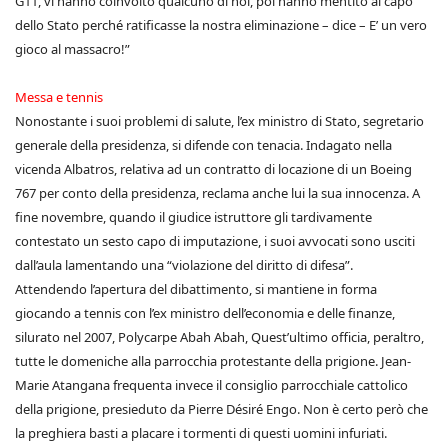
G11, vi hanno coinvolto qualcuno di noi, poi hanno mentito al capo
dello Stato perché ratificasse la nostra eliminazione – dice – E’ un vero
gioco al massacro!”
Messa e tennis
Nonostante i suoi problemi di salute, l’ex ministro di Stato, segretario
generale della presidenza, si difende con tenacia. Indagato nella
vicenda Albatros, relativa ad un contratto di locazione di un Boeing
767 per conto della presidenza, reclama anche lui la sua innocenza. A
fine novembre, quando il giudice istruttore gli tardivamente
contestato un sesto capo di imputazione, i suoi avvocati sono usciti
dall’aula lamentando una “violazione del diritto di difesa”.
Attendendo l’apertura del dibattimento, si mantiene in forma
giocando a tennis con l’ex ministro dell’economia e delle finanze,
silurato nel 2007, Polycarpe Abah Abah, Quest’ultimo officia, peraltro,
tutte le domeniche alla parrocchia protestante della prigione. Jean-
Marie Atangana frequenta invece il consiglio parrocchiale cattolico
della prigione, presieduto da Pierre Désiré Engo. Non è certo però che
la preghiera basti a placare i tormenti di questi uomini infuriati.