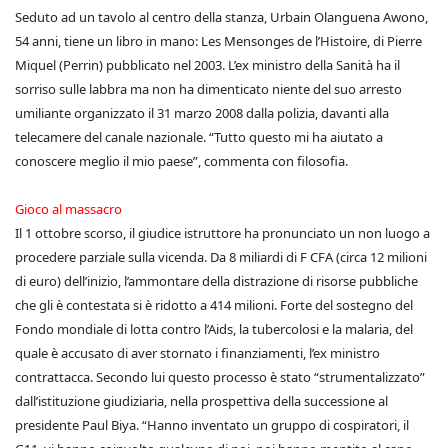
Seduto ad un tavolo al centro della stanza, Urbain Olanguena Awono,
54 anni, tiene un libro in mano: Les Mensonges de l’Histoire, di Pierre
Miquel (Perrin) pubblicato nel 2003. L’ex ministro della Sanità ha il
sorriso sulle labbra ma non ha dimenticato niente del suo arresto
umiliante organizzato il 31 marzo 2008 dalla polizia, davanti alla
telecamere del canale nazionale. “Tutto questo mi ha aiutato a
conoscere meglio il mio paese”, commenta con filosofia.
Gioco al massacro
Il 1 ottobre scorso, il giudice istruttore ha pronunciato un non luogo a
procedere parziale sulla vicenda. Da 8 miliardi di F CFA (circa 12 milioni
di euro) dell’inizio, l’ammontare della distrazione di risorse pubbliche
che gli è contestata si è ridotto a 414 milioni. Forte del sostegno del
Fondo mondiale di lotta contro l’Aids, la tubercolosi e la malaria, del
quale è accusato di aver stornato i finanziamenti, l’ex ministro
contrattacca. Secondo lui questo processo è stato “strumentalizzato”
dall’istituzione giudiziaria, nella prospettiva della successione al
presidente Paul Biya. “Hanno inventato un gruppo di cospiratori, il