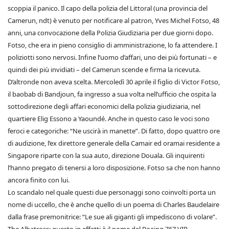
scoppia il panico. Il capo della polizia del Littoral (una provincia del
Camerun, ndt) è venuto per notificare al patron, Yves Michel Fotso, 48
anni, una convocazione della Polizia Giudiziaria per due giorni dopo.
Fotso, che era in pieno consiglio di amministrazione, lo fa attendere. I
poliziotti sono nervosi. Infine l’uomo d’affari, uno dei più fortunati – e
quindi dei più invidiati – del Camerun scende e firma la ricevuta.
D’altronde non aveva scelta. Mercoledì 30 aprile il figlio di Victor Fotso,
il baobab di Bandjoun, fa ingresso a sua volta nell’ufficio che ospita la
sottodirezione degli affari economici della polizia giudiziaria, nel
quartiere Elig Essono a Yaoundé. Anche in questo caso le voci sono
feroci e categoriche: “Ne uscirà in manette”. Di fatto, dopo quattro ore
di audizione, l’ex direttore generale della Camair ed oramai residente a
Singapore riparte con la sua auto, direzione Douala. Gli inquirenti
l’hanno pregato di tenersi a loro disposizione. Fotso sa che non hanno
ancora finito con lui.
Lo scandalo nel quale questi due personaggi sono coinvolti porta un
nome di uccello, che è anche quello di un poema di Charles Baudelaire
dalla frase premonitrice: “Le sue ali giganti gli impediscono di volare”.