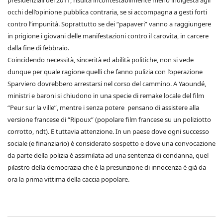
presidenziali del 2011, risulta incontestabilmente meno indigesta agli
occhi dell’opinione pubblica contraria, se si accompagna a gesti forti
contro l’impunità. Soprattutto se dei “papaveri” vanno a raggiungere
in prigione i giovani delle manifestazioni contro il carovita, in carcere
dalla fine di febbraio.
Coincidendo necessità, sincerità ed abilità politiche, non si vede
dunque per quale ragione quelli che fanno pulizia con l’operazione
Sparviero dovrebbero arrestarsi nel corso del cammino. A Yaoundé,
ministri e baroni si chiudono in una specie di remake locale del film
“Peur sur la ville”, mentre i senza potere pensano di assistere alla
versione francese di “Ripoux” (popolare film francese su un poliziotto
corrotto, ndt). E tuttavia attenzione. In un paese dove ogni successo
sociale (e finanziario) è considerato sospetto e dove una convocazione
da parte della polizia è assimilata ad una sentenza di condanna, quel
pilastro della democrazia che è la presunzione di innocenza è già da
ora la prima vittima della caccia popolare.