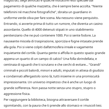
magistrati, degli avvocati e qualche visitatore reso speciale dal
pagamento di qualche mazzetta, che è sempre bene accolta. “Niente
telefonini né macchine fotografiche”, sbraita un guardiano in
uniforme verde oliva per fare scena. Ma nessuno viene perquisito.
Entrando, si avverte prima di tutto un rumore, che diventa un casino
assordante. Quello di 4000 detenuti stipati in uno stabilimento
penitenziario che ne può contenere 1000. Poi si sente l’odore. La
nauseante miscela di traspirazione, sporcizia e fogne intasate prende
alla gola. Poi si viene colpiti dall’atmosfera irreale e vagamente
inquietante del cortile. Quanta gente si affolla in questo spazio grande
appena un quarto di un campo di calcio? Una folla sbrindellata, e
centinaia di sguardi che ti scrutano e che cerchi di evitare… “Grandi”
criminali e piccoli balordi, minori e adulti, imputati in attesa di giudizio
e condannati all’ergastolo sono là, tutti insieme in una promiscuità
impressionante. Un universo impietoso che è anche un luogo di
grande sofferenza. Non passa notte senza uno stupro, stupro o
aggressione fisica.
Per raggiungere la biblioteca, bisogna attraversare il cortile
sgomitando, con la paura che ti prende allo stomaco e i muscoli tesi.