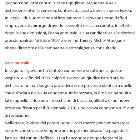
Quando non lotta contro le erbe rigogliose, Atangana si va a
distendere sotto la veranda. Lontano dal posto dove si riposa Edzoa.
In litigio, i due uomini non si frequentano. Il giovane uomo d’affari
rimprovera al chirurgo di averlo coinvolto nella sua caduta. In effetti,
dopo le sue dimissioni, Edzoa annunciò la sua candidatura alle elezioni
presidenziali dell’ottobre 1997 e nominò Thierry Michel Atangana
Abega direttore della campagna elettorale,senza consultarlo.
Noia mortale
In seguito il giovane ha tentato vanamente si sottrarsi a questo
vespaio. Alla fin del 2008, colpo di tuono: un giudice istruttore ha
dichiarato un non luogo a procedere in un processo identico a quello
che è sfociato nella sua condanna. Imbarazzata, la Procura ha subito
fatto appello. I due uomini rischiano di beccarsi, all’esito di un nuovo
processo fissato per il 20 gennaio 2010, una nuova condanna a 15 anni
di reclusione.
Nell’attesa, le visite dei parenti sono il solo mezzo per combattere la
noia. Anche se alcuni vengono anche per mendicare. “Io pago delle
fatture, dei canoni d’affitto”. Una banconota per guadagnarsi la