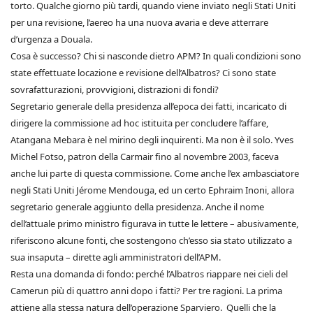
torto. Qualche giorno più tardi, quando viene inviato negli Stati Uniti
per una revisione, l’aereo ha una nuova avaria e deve atterrare
d’urgenza a Douala.
Cosa è successo? Chi si nasconde dietro APM? In quali condizioni sono
state effettuate locazione e revisione dell’Albatros? Ci sono state
sovrafatturazioni, provvigioni, distrazioni di fondi?
Segretario generale della presidenza all’epoca dei fatti, incaricato di
dirigere la commissione ad hoc istituita per concludere l’affare,
Atangana Mebara è nel mirino degli inquirenti. Ma non è il solo. Yves
Michel Fotso, patron della Carmair fino al novembre 2003, faceva
anche lui parte di questa commissione. Come anche l’ex ambasciatore
negli Stati Uniti Jérome Mendouga, ed un certo Ephraim Inoni, allora
segretario generale aggiunto della presidenza. Anche il nome
dell’attuale primo ministro figurava in tutte le lettere – abusivamente,
riferiscono alcune fonti, che sostengono ch’esso sia stato utilizzato a
sua insaputa – dirette agli amministratori dell’APM.
Resta una domanda di fondo: perché l’Albatros riappare nei cieli del
Camerun più di quattro anni dopo i fatti? Per tre ragioni. La prima
attiene alla stessa natura dell’operazione Sparviero. Quelli che la