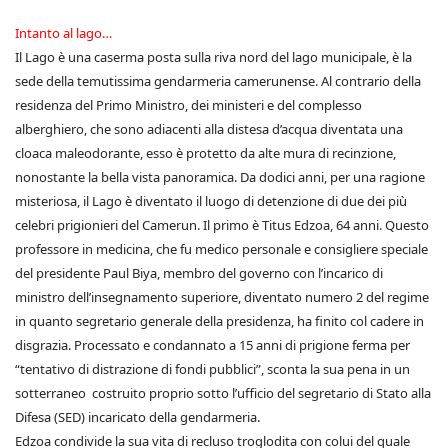
Intanto al lago…
Il Lago è una caserma posta sulla riva nord del lago municipale, è la
sede della temutissima gendarmeria camerunense. Al contrario della
residenza del Primo Ministro, dei ministeri e del complesso
alberghiero, che sono adiacenti alla distesa d’acqua diventata una
cloaca maleodorante, esso è protetto da alte mura di recinzione,
nonostante la bella vista panoramica. Da dodici anni, per una ragione
misteriosa, il Lago è diventato il luogo di detenzione di due dei più
celebri prigionieri del Camerun. Il primo è Titus Edzoa, 64 anni. Questo
professore in medicina, che fu medico personale e consigliere speciale
del presidente Paul Biya, membro del governo con l’incarico di
ministro dell’insegnamento superiore, diventato numero 2 del regime
in quanto segretario generale della presidenza, ha finito col cadere in
disgrazia. Processato e condannato a 15 anni di prigione ferma per
“tentativo di distrazione di fondi pubblici”, sconta la sua pena in un
sotterraneo costruito proprio sotto l’ufficio del segretario di Stato alla
Difesa (SED) incaricato della gendarmeria.
Edzoa condivide la sua vita di recluso troglodita con colui del quale