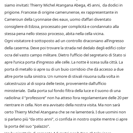
siamo invitati: Thierry Michel Atangana Abega, 45 anni, da dodici in
prigione. Francese di origine camerunense, ex rappresentante in
Cameroun della Lyonnaise des eaux, uomo d’affari diventato
consigliere di Edzoa, processato per complicità e condannato alla
stessa pena nello stesso processo, abita nella cella vicina.
Ogni visitatore è sottoposto ad un controllo draconiano all’ingresso
della caserma. Deve poi trovare la strada nel dedalo degli edifici color
ocra del vasto campo militare. Dietro l’ufficio del segretario di Stato si
apre l’unica porta d’ingresso alle celle. La notte è scesa sulla città. La
porta di metallo si apre su di un buio corridoio che dà accesso a due
altre porte sulla sinistra. Un rumore di stivali risuona sulla volta in
calcestruzzo al di sopra delle teste, proveniente dall’ufficio
ministeriale. Dalla porta sul fondo filtra della luce e il suono di una
radiolina: il “professore” non ha atteso l’ora regolamentare delle 20 per
rientrare in cella. Non era avvisato della nostra visita. Ma non sarà
certo Thierry Michel Atangana che se ne lamenterà. I due uomini non
si parlano più “da otto anni”, ci confida in nostro ospite mentre ci apre
la porta del suo “palazzo”.