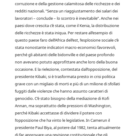
corruzione e della gestione calamitosa delle ricchezze e dei
redditi nazionali. “Senza un riaggiustamento dei salari dei
lavoratori – conclude – lo scontro è inevitabile”. Anche nei
paesi dove crescita c’è stata, come il Kenia, la distribuzione
delle ricchezze è stata iniqua. Per restare all’esempio di
questo paese faro dell’Africa dell’est, l’esplosione sociale c’è
stata nonostante indicatori macro-economici favorevoli,
perché gli abitanti delle bidonville e del paese profondo
non avevano potuto approfittare anche loro della buona
occasione. E la rielezione, contestata dall’opposizione, del
presidente Kibaki, si è trasformata presto in crisi politica
grave con un migliaio di morti e più di un milione di sfollati
fuggiti dalle violenze che hanno assunto caratteri di
genocidio. C’è stato bisogno della mediazione di Kofi
Annan, ma soprattutto delle pressioni di Washington,
perché Kibaki accettasse di dividere il potere con
l’opposizione che ha vinto le legislative. In Camerun il
presidente Paul Biya, al potere dal 1982, tenta attualmente
di far approvare una revisione costituzionale che gli