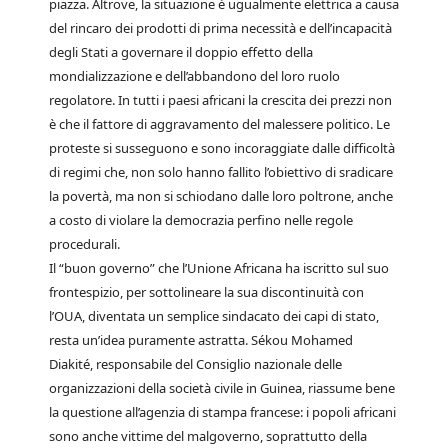
piazza. Altrove, la situazione è ugualmente elettrica a causa
del rincaro dei prodotti di prima necessità e dell’incapacità
degli Stati a governare il doppio effetto della
mondializzazione e dell’abbandono del loro ruolo
regolatore. In tutti i paesi africani la crescita dei prezzi non
è che il fattore di aggravamento del malessere politico. Le
proteste si susseguono e sono incoraggiate dalle difficoltà
di regimi che, non solo hanno fallito l’obiettivo di sradicare
la povertà, ma non si schiodano dalle loro poltrone, anche
a costo di violare la democrazia perfino nelle regole
procedurali.
Il “buon governo” che l’Unione Africana ha iscritto sul suo
frontespizio, per sottolineare la sua discontinuità con
l’OUA, diventata un semplice sindacato dei capi di stato,
resta un’idea puramente astratta. Sékou Mohamed
Diakité, responsabile del Consiglio nazionale delle
organizzazioni della società civile in Guinea, riassume bene
la questione all’agenzia di stampa francese: i popoli africani
sono anche vittime del malgoverno, soprattutto della