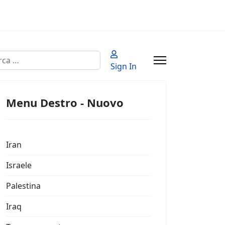
a
Sign In
 2 or more characters for results.
Menu Destro - Nuovo
Iran
Israele
Palestina
Iraq