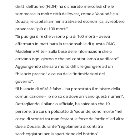
diritti dell’uomo (FIDH) ha dichiarato mercoledì che le
sommosse in molte città dell’ovest, come a Yaoundé e a
Douala, le capitali amministrativa ed economica, avrebbero
provocato “più di 100 morti”.
“Si può già dire che vi sono più di 100 morti – aveva
affermato in mattinata la responsabile di questa ONG,
Madeleine Afité – Sulla base delle informazioni che ci
arrivano ogni giorno e che noi continuiamo a verificare”.
Aggiungendo che sarà molto difficile giungere ad un
“bilancio preciso” a causa delle “intimidazioni del
governo”.
“Il bilancio di Afité è falso – ha protestato il ministro della
comunicazione – io no so da dove arrivano questi numeri”.
Dettagliando il bilancio ufficiale, ha spiegato che 19
persone, tra cui un poliziotto di Yaoundé, sono morte “nel
corso di scontri tra manifestanti e forze dell’ordine” ed altre
due a Douala, durante “regolamenti di conti tra
saccheggiatori per la spartizione del bottino”.