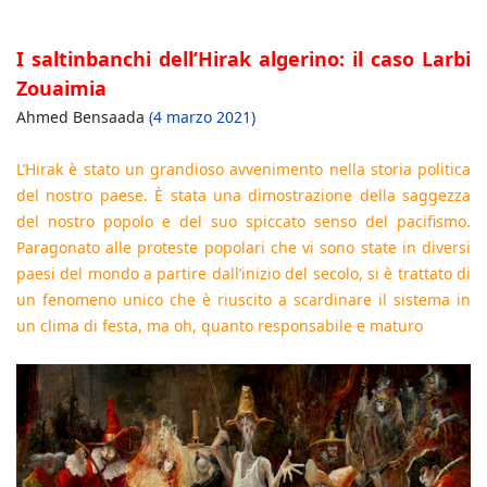
I saltinbanchi dell’Hirak algerino: il caso Larbi
Zouaimia
Ahmed Bensaada
(4 marzo 2021)
L’Hirak è stato un grandioso avvenimento nella storia politica
del nostro paese. È stata una dimostrazione della saggezza
del nostro popolo e del suo spiccato senso del pacifismo.
Paragonato alle proteste popolari che vi sono state in diversi
paesi del mondo a partire dall’inizio del secolo, si è trattato di
un fenomeno unico che è riuscito a scardinare il sistema in
un clima di festa, ma oh, quanto responsabile e maturo