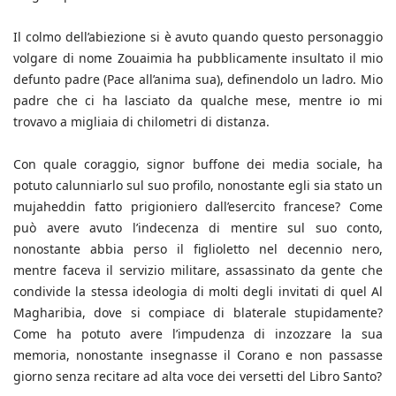
Il colmo dell’abiezione si è avuto quando questo personaggio
volgare di nome Zouaimia ha pubblicamente insultato il mio
defunto padre (Pace all’anima sua), definendolo un ladro. Mio
padre che ci ha lasciato da qualche mese, mentre io mi
trovavo a migliaia di chilometri di distanza.
Con quale coraggio, signor buffone dei media sociale, ha
potuto calunniarlo sul suo profilo, nonostante egli sia stato un
mujaheddin fatto prigioniero dall’esercito francese? Come
può avere avuto l’indecenza di mentire sul suo conto,
nonostante abbia perso il figlioletto nel decennio nero,
mentre faceva il servizio militare, assassinato da gente che
condivide la stessa ideologia di molti degli invitati di quel Al
Magharibia, dove si compiace di blaterale stupidamente?
Come ha potuto avere l’impudenza di inzozzare la sua
memoria, nonostante insegnasse il Corano e non passasse
giorno senza recitare ad alta voce dei versetti del Libro Santo?