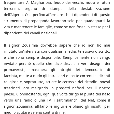
frequentare Al Magharibia, feudo dei vecchi, nuovi e futuri
terroristi, organo di stampa della destabilizzazione
dell’Algeria. Osa perfino affermare che i dipendenti di questo
strumento di propaganda lavorano solo per guadagnarsi la
vita e mantenere le famiglie, come se non fosse lo stesso per i
dipendenti dei canali nazionali.
Il signor Zouaimia dovrebbe sapere che io non ho mai
rifiutato un’intervista con qualsiasi media, televisivo o scritto,
e che sono sempre disponibile. Semplicemente non vengo
invitato perché quello che dico disvela i veri disegni dei
primaveristi, smaschera gli intrighi dei democratici di
facciata, mette a nudo gli intrallazzi di certe correnti sedicenti
religiose e, soprattutto, scuote le certezze dei cittadini onesti
trascinati loro malgrado in progetti nefasti per il nostro
paese. Ciononostante, ogni qualvolta dirigo la punta del naso
verso una radio o una TV, i saltimbanchi del Net, come il
signor Zouaimia, affilano le ingiurie e oliano gli insulti, per
meglio sputare veleno contro di me.