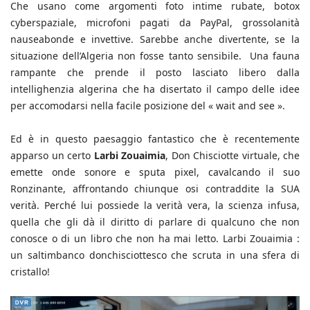
Che usano come argomenti foto intime rubate, botox
cyberspaziale, microfoni pagati da PayPal, grossolanità
nauseabonde e invettive. Sarebbe anche divertente, se la
situazione dell’Algeria non fosse tanto sensibile. Una fauna
rampante che prende il posto lasciato libero dalla
intellighenzia algerina che ha disertato il campo delle idee
per accomodarsi nella facile posizione del « wait and see ».
Ed è in questo paesaggio fantastico che è recentemente
apparso un certo
Larbi Zouaimia
, Don Chisciotte virtuale, che
emette onde sonore e sputa pixel, cavalcando il suo
Ronzinante, affrontando chiunque osi contraddite la SUA
verità. Perché lui possiede la verità vera, la scienza infusa,
quella che gli dà il diritto di parlare di qualcuno che non
conosce o di un libro che non ha mai letto. Larbi Zouaimia :
un saltimbanco donchisciottesco che scruta in una sfera di
cristallo!