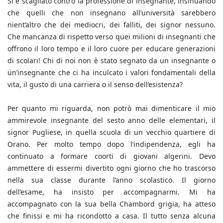
Si è scagliato contro la professione di insegnante, insinuando
che quelli che non insegnano all’università sarebbero
nient’altro che dei mediocri, dei falliti, dei signor nessuno.
Che mancanza di rispetto verso quei milioni di insegnanti che
offrono il loro tempo e il loro cuore per educare generazioni
di scolari! Chi di noi non è stato segnato da un insegnante o
un’insegnante che ci ha inculcato i valori fondamentali della
vita, il gusto di una carriera o il senso dell’esistenza?
Per quanto mi riguarda, non potrò mai dimenticare il mio
ammirevole insegnante del sesto anno delle elementari, il
signor Pugliese, in quella scuola di un vecchio quartiere di
Orano. Per molto tempo dopo l’indipendenza, egli ha
continuato a formare coorti di giovani algerini. Devo
ammettere di essermi divertito ogni giorno che ho trascorso
nella sua classe durante l’anno scolastico. Il giorno
dell’esame, ha insisto per accompagnarmi. Mi ha
accompagnato con la sua bella Chambord grigia, ha atteso
che finissi e mi ha ricondotto a casa. Il tutto senza alcuna