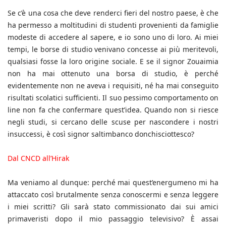
Se c’è una cosa che deve renderci fieri del nostro paese, è che
ha permesso a moltitudini di studenti provenienti da famiglie
modeste di accedere al sapere, e io sono uno di loro. Ai miei
tempi, le borse di studio venivano concesse ai più meritevoli,
qualsiasi fosse la loro origine sociale. E se il signor Zouaimia
non ha mai ottenuto una borsa di studio, è perché
evidentemente non ne aveva i requisiti, né ha mai conseguito
risultati scolatici sufficienti. Il suo pessimo comportamento on
line non fa che confermare quest’idea. Quando non si riesce
negli studi, si cercano delle scuse per nascondere i nostri
insuccessi, è così signor saltimbanco donchisciottesco?
Dal CNCD all’Hirak
Ma veniamo al dunque: perché mai quest’energumeno mi ha
attaccato così brutalmente senza conoscermi e senza leggere
i miei scritti? Gli sarà stato commissionato dai sui amici
primaveristi dopo il mio passaggio televisivo? È assai