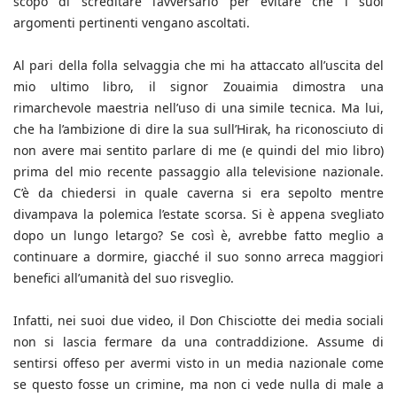
scopo di screditare l’avversario per evitare che i suoi
argomenti pertinenti vengano ascoltati.
Al pari della folla selvaggia che mi ha attaccato all’uscita del
mio ultimo libro, il signor Zouaimia dimostra una
rimarchevole maestria nell’uso di una simile tecnica. Ma lui,
che ha l’ambizione di dire la sua sull’Hirak, ha riconosciuto di
non avere mai sentito parlare di me (e quindi del mio libro)
prima del mio recente passaggio alla televisione nazionale.
C’è da chiedersi in quale caverna si era sepolto mentre
divampava la polemica l’estate scorsa. Si è appena svegliato
dopo un lungo letargo? Se così è, avrebbe fatto meglio a
continuare a dormire, giacché il suo sonno arreca maggiori
benefici all’umanità del suo risveglio.
Infatti, nei suoi due video, il Don Chisciotte dei media sociali
non si lascia fermare da una contraddizione. Assume di
sentirsi offeso per avermi visto in un media nazionale come
se questo fosse un crimine, ma non ci vede nulla di male a