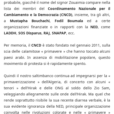
probabile, giacché il nome del signor Zouaimia compare nella
lista dei membri del
Coordinamento Nazionale per il
Cambiamento e la Democrazia (CNCD)
, insieme, tra gli altri,
a
Mustapha Bouchachi
,
Fodil Boumala
ed a certe
organizzazioni finanziate o in rapporti con la
NED
, come
LADDH
,
SOS Disparus
,
RAJ
,
SNAPAP
, ecc.
Per memoria, il
CNCD
è stato fondato nel gennaio 2011, sulla
scia delle calamitose « primavere » che hanno toccato alcuni
paesi arabi. In assenza di mobilitazione popolare, questo
movimento di protesta si è rapidamente spento.
Quindi il nostro saltimbanco continua ad impegnarsi per la «
primaverizzazione » dell’Algeria, di concerto con alcuni «
tenori » dell’Hirak e delle ONG al soldo dello Zio Sam,
veleggiando allegramente sulle onde dell’Hirak. Ma quel che
rende soprattutto risibile la sua recente diarrea verbale, è la
sua evidente ignoranza della NED, principale organizzazione
coinvolta nelle rivoluzioni colorate e nelle « primavere »