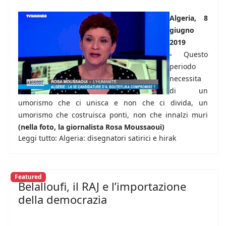
Algeria, 8
giugno
2019
-
Questo
periodo
necessita
di un
umorismo che ci unisca e non che ci divida, un
umorismo che costruisca ponti, non che innalzi muri
(nella foto, la giornalista Rosa Moussaoui)
Leggi tutto: Algeria: disegnatori satirici e hirak
Featured
Belalloufi, il RAJ e l’importazione
della democrazia