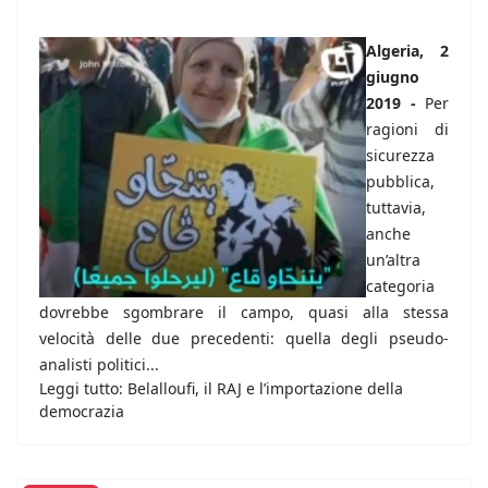
Algeria, 2
giugno
2019 -
Per
ragioni di
sicurezza
pubblica,
tuttavia,
anche
un’altra
categoria
dovrebbe sgombrare il campo, quasi alla stessa
velocità delle due precedenti: quella degli pseudo-
analisti politici...
Leggi tutto: Belalloufi, il RAJ e l’importazione della
democrazia