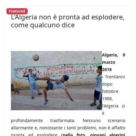
Featured
L'Algeria non è pronta ad esplodere,
come qualcuno dice
Algeria, 9
marzo
2018
-
Trent’anni
dopo
l’ottobre
1988,
l'Algeria si
è
profondamente trasformata. Nessuno scenario
allarmante e, nonostante i tanti problemi, non è affatto
pronta ad esplodere
(nella foto, giovani algerini