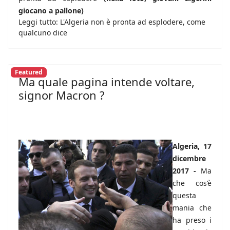
giocano a pallone)
Leggi tutto: L'Algeria non è pronta ad esplodere, come
qualcuno dice
Featured
Ma quale pagina intende voltare,
signor Macron ?
Algeria, 17
dicembre
2017 -
Ma
che cos’è
questa
mania che
ha preso i