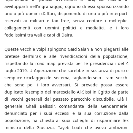
avvilupparli nell’ingranaggio, ognuno di essi sponsorizzando
uno o più uomini d’affari, disponendo di uno o più interporti
riservati ai militari e tax free, senza contare i molteplici
collegamenti con uomini politici e mediatici, e i loro
fedelissimi tra wali e capi di Daira.
Queste vecchie volpi spingono Gaïd Salah a non piegarsi alle
pretese dell’hirak e alle rivendicazioni della popolazione,
rispettando la road map prevista per le presidenziali del 4
luglio 2019. Un’operazione che sarebbe in sostanza di puro e
semplice riciclaggio del sistema, tagliando solo i rami secchi
che sono poi i loro avversari. Si prevede possa essere
duplicato l’esempio del maresciallo Al-Sissi in Egitto da parte
di vecchi generali dal passato parecchio discutibile. Già il
generale Ghali Belkssir, comandante della Gendarmerie,
denunciato per i suoi eccessi e la sua corruzione dalla
popolazione, ha chiesto ai suoi colleghi di risparmiare l’ex
ministro della Giustizia, Tayeb Louh che aveva ambizioni