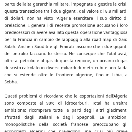
parte dell’alta gerarchia militare, impegnata a gestire la crisi,
questa transazione tra i due giganti, del valore di 8,8 miliardi
di dollari, non ha visto l’Algeria esercitare il suo diritto di
prelazione. I generali di recente promozione accusano i loro
predecessori di avere avallato questa operazione vantaggiosa
per la Francia in cambio dell’appoggio alla road map di Gaïd
Salah. Anche i Sauditi e gli Emirati lasciano che i due giganti
del petrolio facciano lo stesso. Ne consegue che Total avrà,
oltre al petrolio e al gas di questa regione, un oceano di gas
di scisto calcolato in diversi miliardi di metri cubi e una falda
che si estende oltre le frontiere algerine, fino in Libia, a
Sebha.
Questi problemi ci ricordano che le esportazioni dell’Algeria
sono composte al 98% di idrocarburi. Total ha un’altra
ambizione: ricomprare tutte le parti degli altri giacimenti
sfruttati dagli Italiani e dagli Spagnoli. Le ambizioni
monopolistiche della società francese preoccupano gli
economisti algerini che prevedono una crisi più grave