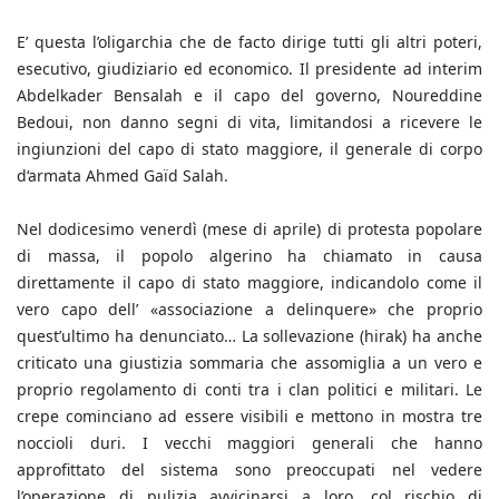
E’ questa l’oligarchia che de facto dirige tutti gli altri poteri,
esecutivo, giudiziario ed economico. Il presidente ad interim
Abdelkader Bensalah e il capo del governo, Noureddine
Bedoui, non danno segni di vita, limitandosi a ricevere le
ingiunzioni del capo di stato maggiore, il generale di corpo
d‘armata Ahmed Gaïd Salah.
Nel dodicesimo venerdì (mese di aprile) di protesta popolare
di massa, il popolo algerino ha chiamato in causa
direttamente il capo di stato maggiore, indicandolo come il
vero capo dell’ «associazione a delinquere» che proprio
quest’ultimo ha denunciato… La sollevazione (hirak) ha anche
criticato una giustizia sommaria che assomiglia a un vero e
proprio regolamento di conti tra i clan politici e militari. Le
crepe cominciano ad essere visibili e mettono in mostra tre
noccioli duri. I vecchi maggiori generali che hanno
approfittato del sistema sono preoccupati nel vedere
l’operazione di pulizia avvicinarsi a loro, col rischio di