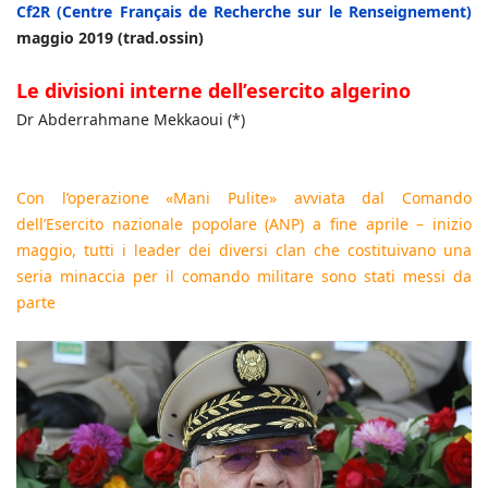
Cf2R (Centre Français de Recherche sur le Renseignement)
maggio 2019 (trad.ossin)
Le divisioni interne dell’esercito algerino
Dr Abderrahmane Mekkaoui (*)
Con l’operazione «Mani Pulite» avviata dal Comando
dell’Esercito nazionale popolare (ANP) a fine aprile – inizio
maggio, tutti i leader dei diversi clan che costituivano una
seria minaccia per il comando militare sono stati messi da
parte