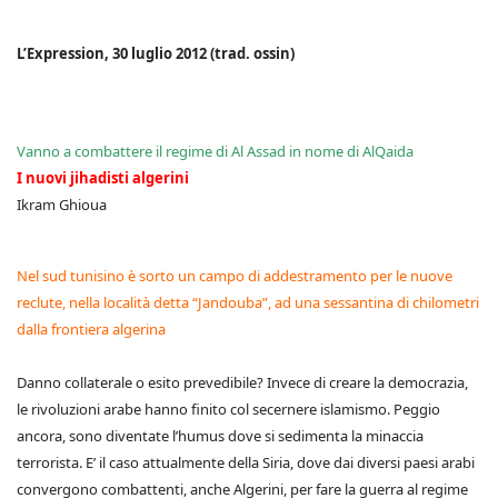
L’Expression, 30 luglio 2012 (trad. ossin)
Vanno a combattere il regime di Al Assad in nome di AlQaida
I nuovi jihadisti algerini
Ikram Ghioua
Nel sud tunisino è sorto un campo di addestramento per le nuove
reclute, nella località detta “Jandouba”, ad una sessantina di chilometri
dalla frontiera algerina
Danno collaterale o esito prevedibile? Invece di creare la democrazia,
le rivoluzioni arabe hanno finito col secernere islamismo. Peggio
ancora, sono diventate l’humus dove si sedimenta la minaccia
terrorista. E’ il caso attualmente della Siria, dove dai diversi paesi arabi
convergono combattenti, anche Algerini, per fare la guerra al regime