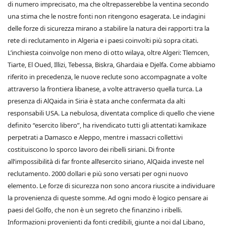
di numero imprecisato, ma che oltrepasserebbe la ventina secondo
una stima che le nostre fonti non ritengono esagerata. Le indagini
delle forze di sicurezza mirano a stabilire la natura dei rapporti tra la
rete di reclutamento in Algeria e i paesi coinvolti più sopra citati.
L’inchiesta coinvolge non meno di otto wilaya, oltre Algeri: Tlemcen,
Tiarte, El Oued, Illizi, Tebessa, Biskra, Ghardaia e Djelfa. Come abbiamo
riferito in precedenza, le nuove reclute sono accompagnate a volte
attraverso la frontiera libanese, a volte attraverso quella turca. La
presenza di AlQaida in Siria è stata anche confermata da alti
responsabili USA. La nebulosa, diventata complice di quello che viene
definito “esercito libero”, ha rivendicato tutti gli attentati kamikaze
perpetrati a Damasco e Aleppo, mentre i massacri collettivi
costituiscono lo sporco lavoro dei ribelli siriani. Di fronte
all’impossibilità di far fronte all’esercito siriano, AlQaida investe nel
reclutamento. 2000 dollari e più sono versati per ogni nuovo
elemento. Le forze di sicurezza non sono ancora riuscite a individuare
la provenienza di queste somme. Ad ogni modo è logico pensare ai
paesi del Golfo, che non è un segreto che finanzino i ribelli.
Informazioni provenienti da fonti credibili, giunte a noi dal Libano,