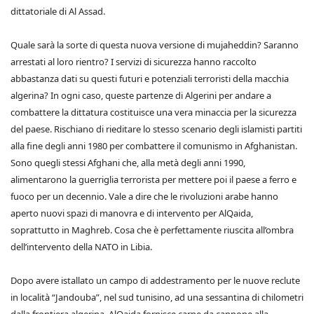
dittatoriale di Al Assad.
Quale sarà la sorte di questa nuova versione di mujaheddin? Saranno
arrestati al loro rientro? I servizi di sicurezza hanno raccolto
abbastanza dati su questi futuri e potenziali terroristi della macchia
algerina? In ogni caso, queste partenze di Algerini per andare a
combattere la dittatura costituisce una vera minaccia per la sicurezza
del paese. Rischiano di rieditare lo stesso scenario degli islamisti partiti
alla fine degli anni 1980 per combattere il comunismo in Afghanistan.
Sono quegli stessi Afghani che, alla metà degli anni 1990,
alimentarono la guerriglia terrorista per mettere poi il paese a ferro e
fuoco per un decennio. Vale a dire che le rivoluzioni arabe hanno
aperto nuovi spazi di manovra e di intervento per AlQaida,
soprattutto in Maghreb. Cosa che è perfettamente riuscita all’ombra
dell’intervento della NATO in Libia.
Dopo avere istallato un campo di addestramento per le nuove reclute
in località “Jandouba”, nel sud tunisino, ad una sessantina di chilometri