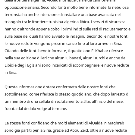
dalla frontiera algerina, AlQaida fornisce carne da cannone alla
opposizione siriana. Secondo fonti molto bene informate, la nebulosa
terrorista ha anche intenzione di installare una base avanzata nel
triangolo tra le frontiere tunisina-algerina-libica. I servizi di sicurezza
hanno d’altronde appena colto i primi indizi sulle reti di reclutamento e
sulla base dei quali hanno avviato le indagini. Secondo le nostre fonti,
le nuove reclute vengono prese in carico fino al loro arrivo in Siria.
Citando delle fonti bene informate, il quotidiano El Khabar riferisce
nella sua edizione di ieri che alcuni Libanesi, alcuni Turchi e anche dei
Libici e degli Egiziani sono incaricati di accompagnare le nuove reclute
in Siria.
Questa informazione è stata confermata dalle nostre fonti che
sottolineano, come riferisce lo stesso quotidiano, che dopo l’arresto di
un membro di una cellula di reclutamento a Illizi, all’inizio del mese,
l’uscita dal dedalo volge al termine.
Le stesse fonti confidano che molti elementi di AlQaida in Maghreb
sono già partiti per la Siria, grazie ad Abou Zeid, oltre a nuove reclute