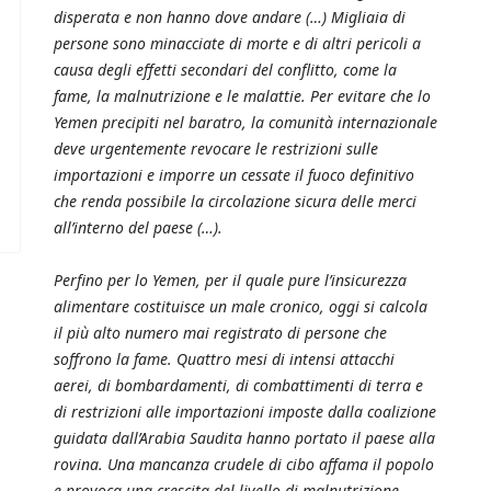
disperata e non hanno dove andare (…) Migliaia di
persone sono minacciate di morte e di altri pericoli a
causa degli effetti secondari del conflitto, come la
fame, la malnutrizione e le malattie. Per evitare che lo
Yemen precipiti nel baratro, la comunità internazionale
deve urgentemente revocare le restrizioni sulle
importazioni e imporre un cessate il fuoco definitivo
che renda possibile la circolazione sicura delle merci
all’interno del paese (…).
Perfino per lo Yemen, per il quale pure l’insicurezza
alimentare costituisce un male cronico, oggi si calcola
il più alto numero mai registrato di persone che
soffrono la fame. Quattro mesi di intensi attacchi
aerei, di bombardamenti, di combattimenti di terra e
di restrizioni alle importazioni imposte dalla coalizione
guidata dall’Arabia Saudita hanno portato il paese alla
rovina. Una mancanza crudele di cibo affama il popolo
e provoca una crescita del livello di malnutrizione,