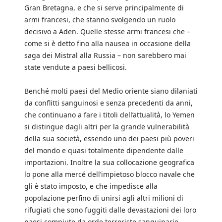
Gran Bretagna, e che si serve principalmente di
armi francesi, che stanno svolgendo un ruolo
decisivo a Aden. Quelle stesse armi francesi che –
come si è detto fino alla nausea in occasione della
saga dei Mistral alla Russia – non sarebbero mai
state vendute a paesi bellicosi.
Benché molti paesi del Medio oriente siano dilaniati
da conflitti sanguinosi e senza precedenti da anni,
che continuano a fare i titoli dell’attualità, lo Yemen
si distingue dagli altri per la grande vulnerabilità
della sua società, essendo uno dei paesi più poveri
del mondo e quasi totalmente dipendente dalle
importazioni. Inoltre la sua collocazione geografica
lo pone alla mercé dell’impietoso blocco navale che
gli è stato imposto, e che impedisce alla
popolazione perfino di unirsi agli altri milioni di
rifugiati che sono fuggiti dalle devastazioni dei loro
paesi compiute da orde terroriste sanguinarie