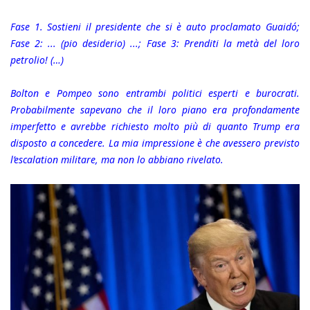
Fase 1. Sostieni il presidente che si è auto proclamato Guaidó;
Fase 2: ... (pio desiderio) ...; Fase 3: Prenditi la metà del loro
petrolio! (…)
Bolton e Pompeo sono entrambi politici esperti e burocrati.
Probabilmente sapevano che il loro piano era profondamente
imperfetto e avrebbe richiesto molto più di quanto Trump era
disposto a concedere. La mia impressione è che avessero previsto
l’escalation militare, ma non lo abbiano rivelato.