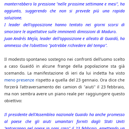
manterrebbero la pressione "nelle prossime settimane e mesi", ha
aggiunto, suggerendo che non si prevede più una rapida
soluzione.
I leader dell'opposizione hanno tentato nei giorni scorsi di
smorzare le aspettative sulle imminenti dimissioni di Maduro.
Juan Andrés Mejía, leader dell'opposizione e alleato di Guaidó, ha
ammesso che l'obiettivo "potrebbe richiedere del tempo".
Il modesto spontaneo sostegno nei confronti dell’uomo scelto
a caso Guaidó in alcune frange della popolazione sta già
scemando. La manifestazione di ieri da lui indetta ha visto
meno presenze
rispetto a quella del 23 gennaio. Ora dice che
forzerà l'attraversamento dei camion di "aiuti" il 23 febbraio,
ma non sembra avere un piano reale per raggiungere questo
obiettivo:
Il presidente dell'Assemblea nazionale Guaido ha anche promesso
al paese che gli aiuti umanitari forniti dagli Stati Uniti
"entreranno nel paese in ogni caso" il 23 febbraio, emettendo un