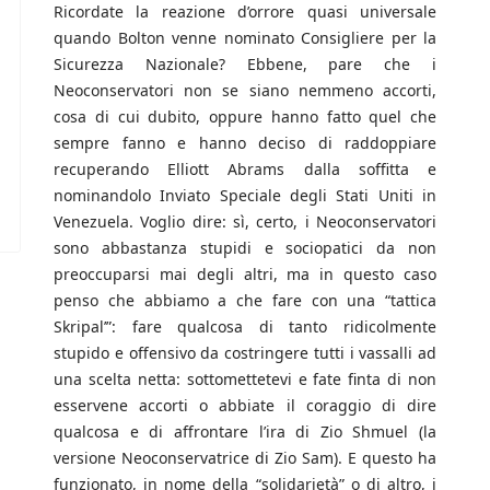
Ricordate la reazione d’orrore quasi universale
quando Bolton venne nominato Consigliere per la
Sicurezza Nazionale? Ebbene, pare che i
Neoconservatori non se siano nemmeno accorti,
cosa di cui dubito, oppure hanno fatto quel che
sempre fanno e hanno deciso di raddoppiare
recuperando Elliott Abrams dalla soffitta e
nominandolo Inviato Speciale degli Stati Uniti in
Venezuela. Voglio dire: sì, certo, i Neoconservatori
sono abbastanza stupidi e sociopatici da non
preoccuparsi mai degli altri, ma in questo caso
penso che abbiamo a che fare con una “tattica
Skripal’”: fare qualcosa di tanto ridicolmente
stupido e offensivo da costringere tutti i vassalli ad
una scelta netta: sottomettetevi e fate finta di non
esservene accorti o abbiate il coraggio di dire
qualcosa e di affrontare l’ira di Zio Shmuel (la
versione Neoconservatrice di Zio Sam). E questo ha
funzionato, in nome della “solidarietà” o di altro, i