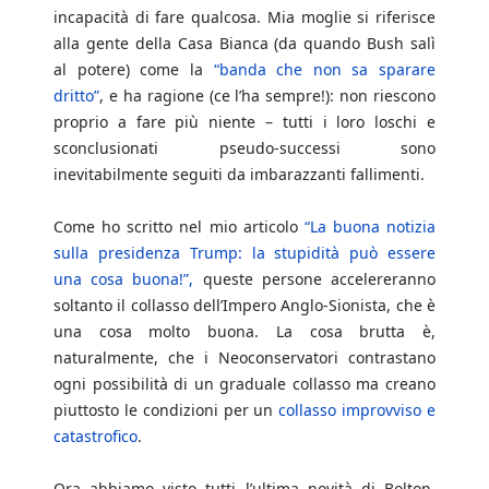
incapacità di fare qualcosa. Mia moglie si riferisce
alla gente della Casa Bianca (da quando Bush salì
al potere) come la
“banda che non sa sparare
dritto”
, e ha ragione (ce l’ha sempre!): non riescono
proprio a fare più niente – tutti i loro loschi e
sconclusionati pseudo-successi sono
inevitabilmente seguiti da imbarazzanti fallimenti.
Come ho scritto nel mio articolo
“La buona notizia
sulla presidenza Trump: la stupidità può essere
una cosa buona!”,
queste persone accelereranno
soltanto il collasso dell’Impero Anglo-Sionista, che è
una cosa molto buona. La cosa brutta è,
naturalmente, che i Neoconservatori contrastano
ogni possibilità di un graduale collasso ma creano
piuttosto le condizioni per un
collasso improvviso e
catastrofico
.
Ora abbiamo visto tutti l’ultima novità di Bolton,