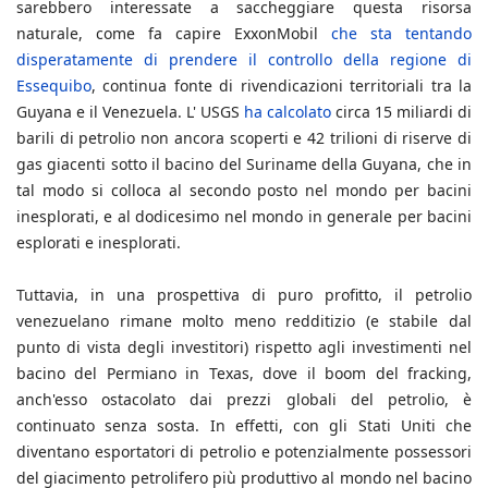
sarebbero interessate a saccheggiare questa risorsa
naturale, come fa capire ExxonMobil
che sta tentando
disperatamente di prendere il controllo della regione di
Essequibo
, continua fonte di rivendicazioni territoriali tra la
Guyana e il Venezuela. L' USGS
ha calcolato
circa 15 miliardi di
barili di petrolio non ancora scoperti e 42 trilioni di riserve di
gas giacenti sotto il bacino del Suriname della Guyana, che in
tal modo si colloca al secondo posto nel mondo per bacini
inesplorati, e al dodicesimo nel mondo in generale per bacini
esplorati e inesplorati.
Tuttavia, in una prospettiva di puro profitto, il petrolio
venezuelano rimane molto meno redditizio (e stabile dal
punto di vista degli investitori) rispetto agli investimenti nel
bacino del Permiano in Texas, dove il boom del fracking,
anch'esso ostacolato dai prezzi globali del petrolio, è
continuato senza sosta. In effetti, con gli Stati Uniti che
diventano esportatori di petrolio e potenzialmente possessori
del giacimento petrolifero più produttivo al mondo nel bacino