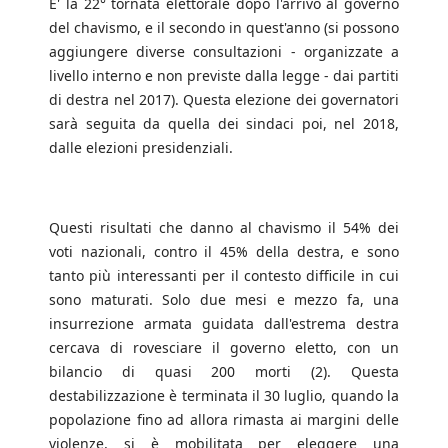
E' la 22° tornata elettorale dopo l'arrivo al governo
del chavismo, e il secondo in quest'anno (si possono
aggiungere diverse consultazioni - organizzate a
livello interno e non previste dalla legge - dai partiti
di destra nel 2017). Questa elezione dei governatori
sarà seguita da quella dei sindaci poi, nel 2018,
dalle elezioni presidenziali.
Questi risultati che danno al chavismo il 54% dei
voti nazionali, contro il 45% della destra, e sono
tanto più interessanti per il contesto difficile in cui
sono maturati. Solo due mesi e mezzo fa, una
insurrezione armata guidata dall'estrema destra
cercava di rovesciare il governo eletto, con un
bilancio di quasi 200 morti (2). Questa
destabilizzazione è terminata il 30 luglio, quando la
popolazione fino ad allora rimasta ai margini delle
violenze, si è mobilitata per eleggere una