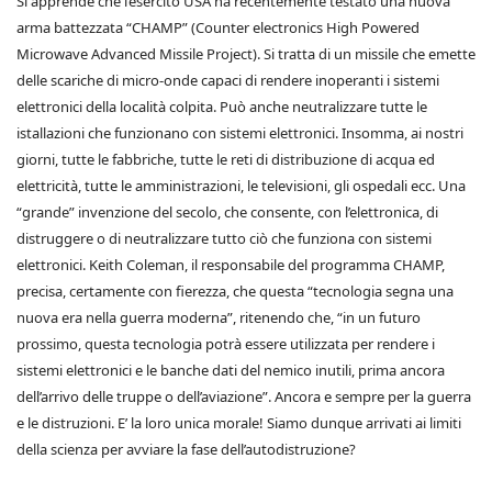
Si apprende che l’esercito USA ha recentemente testato una nuova
arma battezzata “CHAMP” (Counter electronics High Powered
Microwave Advanced Missile Project). Si tratta di un missile che emette
delle scariche di micro-onde capaci di rendere inoperanti i sistemi
elettronici della località colpita. Può anche neutralizzare tutte le
istallazioni che funzionano con sistemi elettronici. Insomma, ai nostri
giorni, tutte le fabbriche, tutte le reti di distribuzione di acqua ed
elettricità, tutte le amministrazioni, le televisioni, gli ospedali ecc. Una
“grande” invenzione del secolo, che consente, con l’elettronica, di
distruggere o di neutralizzare tutto ciò che funziona con sistemi
elettronici. Keith Coleman, il responsabile del programma CHAMP,
precisa, certamente con fierezza, che questa “tecnologia segna una
nuova era nella guerra moderna”, ritenendo che, “in un futuro
prossimo, questa tecnologia potrà essere utilizzata per rendere i
sistemi elettronici e le banche dati del nemico inutili, prima ancora
dell’arrivo delle truppe o dell’aviazione”. Ancora e sempre per la guerra
e le distruzioni. E’ la loro unica morale! Siamo dunque arrivati ai limiti
della scienza per avviare la fase dell’autodistruzione?