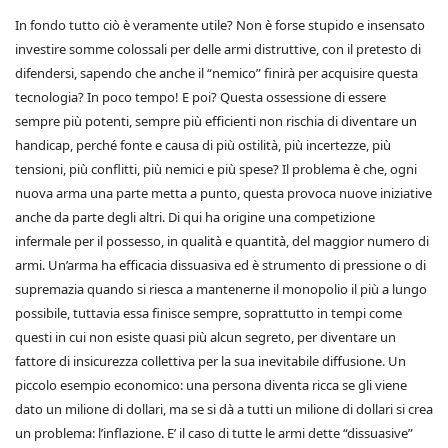
In fondo tutto ciò è veramente utile? Non è forse stupido e insensato
investire somme colossali per delle armi distruttive, con il pretesto di
difendersi, sapendo che anche il “nemico” finirà per acquisire questa
tecnologia? In poco tempo! E poi? Questa ossessione di essere
sempre più potenti, sempre più efficienti non rischia di diventare un
handicap, perché fonte e causa di più ostilità, più incertezze, più
tensioni, più conflitti, più nemici e più spese? Il problema è che, ogni
nuova arma una parte metta a punto, questa provoca nuove iniziative
anche da parte degli altri. Di qui ha origine una competizione
infermale per il possesso, in qualità e quantità, del maggior numero di
armi. Un’arma ha efficacia dissuasiva ed è strumento di pressione o di
supremazia quando si riesca a mantenerne il monopolio il più a lungo
possibile, tuttavia essa finisce sempre, soprattutto in tempi come
questi in cui non esiste quasi più alcun segreto, per diventare un
fattore di insicurezza collettiva per la sua inevitabile diffusione. Un
piccolo esempio economico: una persona diventa ricca se gli viene
dato un milione di dollari, ma se si dà a tutti un milione di dollari si crea
un problema: l’inflazione. E’ il caso di tutte le armi dette “dissuasive”