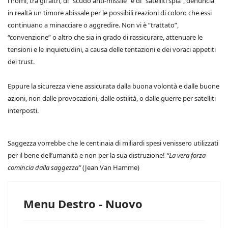
i nomi, tra gli altri, di “scudo anti-missile” e di “satelliti spia”, denuncia
in realtà un timore abissale per le possibili reazioni di coloro che essi
continuano a minacciare o aggredire. Non vi è “trattato”,
“convenzione” o altro che sia in grado di rassicurare, attenuare le
tensioni e le inquietudini, a causa delle tentazioni e dei voraci appetiti
dei trust.
Eppure la sicurezza viene assicurata dalla buona volontà e dalle buone
azioni, non dalle provocazioni, dalle ostilità, o dalle guerre per satelliti
interposti.
Saggezza vorrebbe che le centinaia di miliardi spesi venissero utilizzati
per il bene dell’umanità e non per la sua distruzione!
“La vera forza
comincia dalla saggezza”
(Jean Van Hamme)
Menu Destro - Nuovo