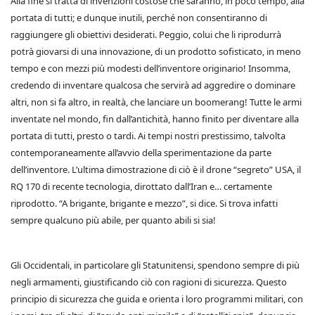
Alla fine si tratta di invenzioni costose che saranno, in poco tempo, alla
portata di tutti; e dunque inutili, perché non consentiranno di
raggiungere gli obiettivi desiderati. Peggio, colui che li riprodurrà
potrà giovarsi di una innovazione, di un prodotto sofisticato, in meno
tempo e con mezzi più modesti dell’inventore originario! Insomma,
credendo di inventare qualcosa che servirà ad aggredire o dominare
altri, non si fa altro, in realtà, che lanciare un boomerang! Tutte le armi
inventate nel mondo, fin dall’antichità, hanno finito per diventare alla
portata di tutti, presto o tardi. Ai tempi nostri prestissimo, talvolta
contemporaneamente all’avvio della sperimentazione da parte
dell’inventore. L’ultima dimostrazione di ciò è il drone “segreto” USA, il
RQ 170 di recente tecnologia, dirottato dall’Iran e… certamente
riprodotto. “A brigante, brigante e mezzo”, si dice. Si trova infatti
sempre qualcuno più abile, per quanto abili si sia!
Gli Occidentali, in particolare gli Statunitensi, spendono sempre di più
negli armamenti, giustificando ciò con ragioni di sicurezza. Questo
principio di sicurezza che guida e orienta i loro programmi militari, con