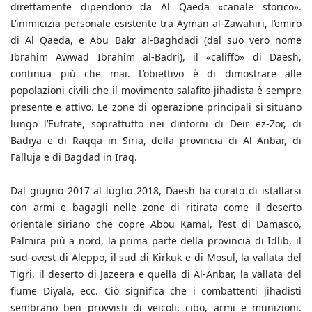
direttamente dipendono da Al Qaeda «canale storico».
L’inimicizia personale esistente tra Ayman al-Zawahiri, l’emiro
di Al Qaeda, e Abu Bakr al-Baghdadi (dal suo vero nome
Ibrahim Awwad Ibrahim al-Badri), il «califfo» di Daesh,
continua più che mai. L’obiettivo è di dimostrare alle
popolazioni civili che il movimento salafito-jihadista è sempre
presente e attivo. Le zone di operazione principali si situano
lungo l’Eufrate, soprattutto nei dintorni di Deir ez-Zor, di
Badiya e di Raqqa in Siria, della provincia di Al Anbar, di
Falluja e di Bagdad in Iraq.
Dal giugno 2017 al luglio 2018, Daesh ha curato di istallarsi
con armi e bagagli nelle zone di ritirata come il deserto
orientale siriano che copre Abou Kamal, l’est di Damasco,
Palmira più a nord, la prima parte della provincia di Idlib, il
sud-ovest di Aleppo, il sud di Kirkuk e di Mosul, la vallata del
Tigri, il deserto di Jazeera e quella di Al-Anbar, la vallata del
fiume Diyala, ecc. Ciò significa che i combattenti jihadisti
sembrano ben provvisti di veicoli, cibo, armi e munizioni.