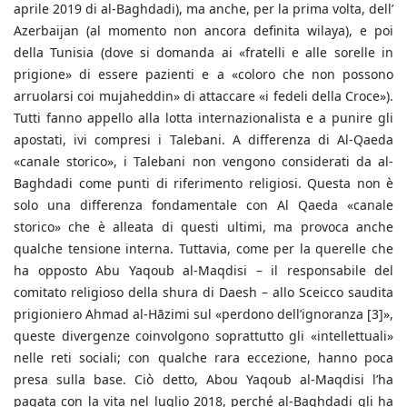
aprile 2019 di al-Baghdadi), ma anche, per la prima volta, dell’
Azerbaijan (al momento non ancora definita wilaya), e poi
della Tunisia (dove si domanda ai «fratelli e alle sorelle in
prigione» di essere pazienti e a «coloro che non possono
arruolarsi coi mujaheddin» di attaccare «i fedeli della Croce»).
Tutti fanno appello alla lotta internazionalista e a punire gli
apostati, ivi compresi i Talebani. A differenza di Al-Qaeda
«canale storico», i Talebani non vengono considerati da al-
Baghdadi come punti di riferimento religiosi. Questa non è
solo una differenza fondamentale con Al Qaeda «canale
storico» che è alleata di questi ultimi, ma provoca anche
qualche tensione interna. Tuttavia, come per la querelle che
ha opposto Abu Yaqoub al-Maqdisi – il responsabile del
comitato religioso della shura di Daesh – allo Sceicco saudita
prigioniero Ahmad al-Hāzimi sul «perdono dell’ignoranza [3]»,
queste divergenze coinvolgono soprattutto gli «intellettuali»
nelle reti sociali; con qualche rara eccezione, hanno poca
presa sulla base. Ciò detto, Abou Yaqoub al-Maqdisi l’ha
pagata con la vita nel luglio 2018, perché al-Baghdadi gli ha