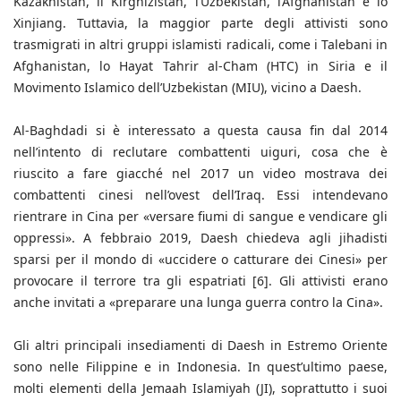
Kazakhistan, il Kirghizistan, l’Uzbekistan, l’Afghanistan e lo
Xinjiang. Tuttavia, la maggior parte degli attivisti sono
trasmigrati in altri gruppi islamisti radicali, come i Talebani in
Afghanistan, lo Hayat Tahrir al-Cham (HTC) in Siria e il
Movimento Islamico dell’Uzbekistan (MIU), vicino a Daesh.
Al-Baghdadi si è interessato a questa causa fin dal 2014
nell’intento di reclutare combattenti uiguri, cosa che è
riuscito a fare giacché nel 2017 un video mostrava dei
combattenti cinesi nell’ovest dell’Iraq. Essi intendevano
rientrare in Cina per «versare fiumi di sangue e vendicare gli
oppressi». A febbraio 2019, Daesh chiedeva agli jihadisti
sparsi per il mondo di «uccidere o catturare dei Cinesi» per
provocare il terrore tra gli espatriati [6]. Gli attivisti erano
anche invitati a «preparare una lunga guerra contro la Cina».
Gli altri principali insediamenti di Daesh in Estremo Oriente
sono nelle Filippine e in Indonesia. In quest’ultimo paese,
molti elementi della Jemaah Islamiyah (JI), soprattutto i suoi