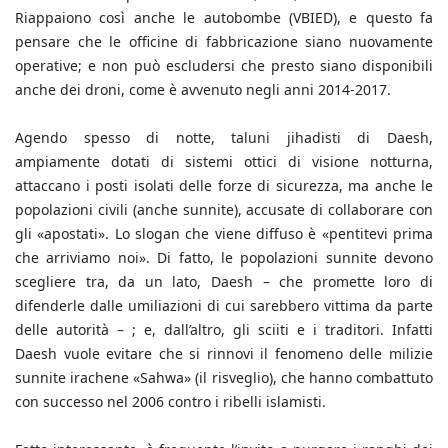
Riappaiono così anche le autobombe (VBIED), e questo fa
pensare che le officine di fabbricazione siano nuovamente
operative; e non può escludersi che presto siano disponibili
anche dei droni, come è avvenuto negli anni 2014-2017.
Agendo spesso di notte, taluni jihadisti di Daesh,
ampiamente dotati di sistemi ottici di visione notturna,
attaccano i posti isolati delle forze di sicurezza, ma anche le
popolazioni civili (anche sunnite), accusate di collaborare con
gli «apostati». Lo slogan che viene diffuso è «pentitevi prima
che arriviamo noi». Di fatto, le popolazioni sunnite devono
scegliere tra, da un lato, Daesh – che promette loro di
difenderle dalle umiliazioni di cui sarebbero vittima da parte
delle autorità – ; e, dall’altro, gli sciiti e i traditori. Infatti
Daesh vuole evitare che si rinnovi il fenomeno delle milizie
sunnite irachene «Sahwa» (il risveglio), che hanno combattuto
con successo nel 2006 contro i ribelli islamisti.