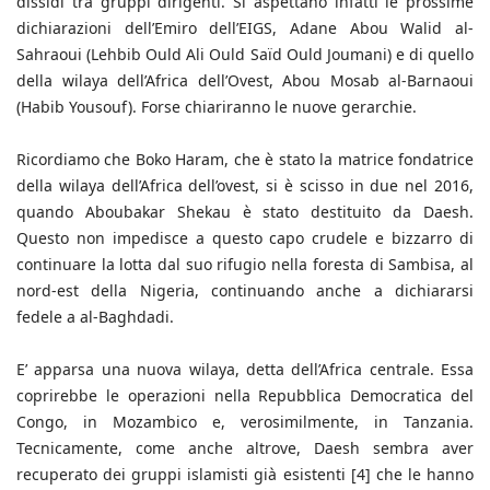
dissidi tra gruppi dirigenti. Si aspettano infatti le prossime
dichiarazioni dell’Emiro dell’EIGS, Adane Abou Walid al-
Sahraoui (Lehbib Ould Ali Ould Saïd Ould Joumani) e di quello
della wilaya dell’Africa dell’Ovest, Abou Mosab al-Barnaoui
(Habib Yousouf). Forse chiariranno le nuove gerarchie.
Ricordiamo che Boko Haram, che è stato la matrice fondatrice
della wilaya dell’Africa dell’ovest, si è scisso in due nel 2016,
quando Aboubakar Shekau è stato destituito da Daesh.
Questo non impedisce a questo capo crudele e bizzarro di
continuare la lotta dal suo rifugio nella foresta di Sambisa, al
nord-est della Nigeria, continuando anche a dichiararsi
fedele a al-Baghdadi.
E’ apparsa una nuova wilaya, detta dell’Africa centrale. Essa
coprirebbe le operazioni nella Repubblica Democratica del
Congo, in Mozambico e, verosimilmente, in Tanzania.
Tecnicamente, come anche altrove, Daesh sembra aver
recuperato dei gruppi islamisti già esistenti [4] che le hanno