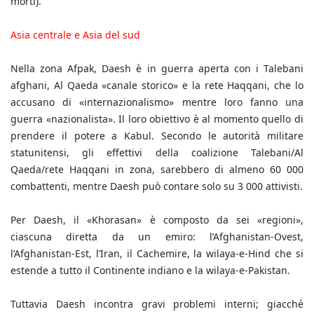
morti).
Asia centrale e Asia del sud
Nella zona Afpak, Daesh è in guerra aperta con i Talebani
afghani, Al Qaeda «canale storico» e la rete Haqqani, che lo
accusano di «internazionalismo» mentre loro fanno una
guerra «nazionalista». Il loro obiettivo è al momento quello di
prendere il potere a Kabul. Secondo le autorità militare
statunitensi, gli effettivi della coalizione Talebani/Al
Qaeda/rete Haqqani in zona, sarebbero di almeno 60 000
combattenti, mentre Daesh può contare solo su 3 000 attivisti.
Per Daesh, il «Khorasan» è composto da sei «regioni»,
ciascuna diretta da un emiro: l’Afghanistan-Ovest,
l’Afghanistan-Est, l’Iran, il Cachemire, la wilaya-e-Hind che si
estende a tutto il Continente indiano e la wilaya-e-Pakistan.
Tuttavia Daesh incontra gravi problemi interni; giacché