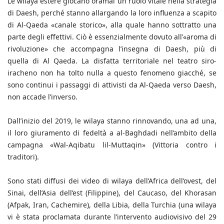
Le wilaya estere giocano oramai un ruolo vitale nella strategia
di Daesh, perché stanno allargando la loro influenza a scapito
di Al-Qaeda «canale storico», alla quale hanno sottratto una
parte degli effettivi. Ciò è essenzialmente dovuto all’«aroma di
rivoluzione» che accompagna l’insegna di Daesh, più di
quella di Al Qaeda. La disfatta territoriale nel teatro siro-
iracheno non ha tolto nulla a questo fenomeno giacché, se
sono continui i passaggi di attivisti da Al-Qaeda verso Daesh,
non accade l’inverso.
Dall’inizio del 2019, le wilaya stanno rinnovando, una ad una,
il loro giuramento di fedeltà a al-Baghdadi nell’ambito della
campagna «Wal-Aqibatu lil-Muttaqin» (Vittoria contro i
traditori).
Sono stati diffusi dei video di wilaya dell’Africa dell’ovest, del
Sinai, dell’Asia dell’est (Filippine), del Caucaso, del Khorasan
(Afpak, Iran, Cachemire), della Libia, della Turchia (una wilaya
vi è stata proclamata durante l’intervento audiovisivo del 29