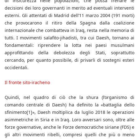
di insicurezza nelle popolazioni, che possa frenare le
decisioni dei loro governanti in merito ad eventuali interventi
esterni. Gli attentati di Madrid dell’11 marzo 2004 (191 morti)
che provocarono il ritiro della Spagna dalla coalizione
internazionale che combatteva in Iraq, resta nella memoria di
tutti. I movimenti salafito-jihadisti, tra cui Daesh, tornano ai
fondamentali: riprendere la lotta nei paesi musulmani
approfittando della debolezza degli Stati, soprattutto
cercando, per quanto possibile, di privarli di sostegni esteri
occidentali.
Il fronte sito-iracheno
Quindi, nel quadro di ciò che la shura (l’organismo di
comando centrale di Daesh) ha definito la «battaglia dello
sfinimento[1]», Daesh moltiplica da luglio 2018 le operazioni
asimmetriche in Siria e in Iraq. Loro avversari sono, oltre alle
forze governative, anche le Forze democratiche siriane (FDS) e
gli altri movimenti ribelli, compresi quelli che più o meno