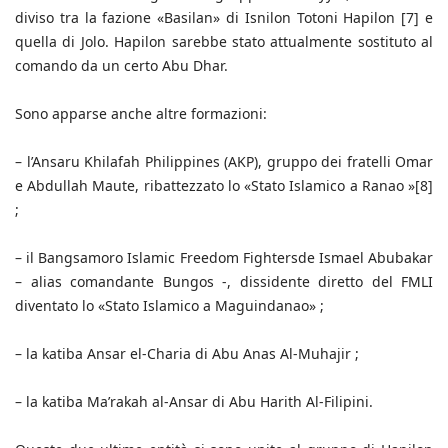
diviso tra la fazione «Basilan» di Isnilon Totoni Hapilon [7] e
quella di Jolo. Hapilon sarebbe stato attualmente sostituto al
comando da un certo Abu Dhar.
Sono apparse anche altre formazioni:
– l’Ansaru Khilafah Philippines (AKP), gruppo dei fratelli Omar
e Abdullah Maute, ribattezzato lo «Stato Islamico a Ranao »[8]
;
– il Bangsamoro Islamic Freedom Fightersde Ismael Abubakar
– alias comandante Bungos -, dissidente diretto del FMLI
diventato lo «Stato Islamico a Maguindanao» ;
– la katiba Ansar el-Charia di Abu Anas Al-Muhajir ;
– la katiba Ma’rakah al-Ansar di Abu Harith Al-Filipini.