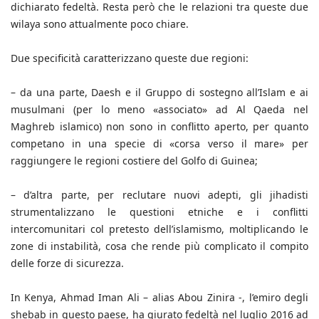
dichiarato fedeltà. Resta però che le relazioni tra queste due
wilaya sono attualmente poco chiare.
Due specificità caratterizzano queste due regioni:
– da una parte, Daesh e il Gruppo di sostegno all’Islam e ai
musulmani (per lo meno «associato» ad Al Qaeda nel
Maghreb islamico) non sono in conflitto aperto, per quanto
competano in una specie di «corsa verso il mare» per
raggiungere le regioni costiere del Golfo di Guinea;
– d’altra parte, per reclutare nuovi adepti, gli jihadisti
strumentalizzano le questioni etniche e i conflitti
intercomunitari col pretesto dell’islamismo, moltiplicando le
zone di instabilità, cosa che rende più complicato il compito
delle forze di sicurezza.
In Kenya, Ahmad Iman Ali – alias Abou Zinira -, l’emiro degli
shebab in questo paese, ha giurato fedeltà nel luglio 2016 ad