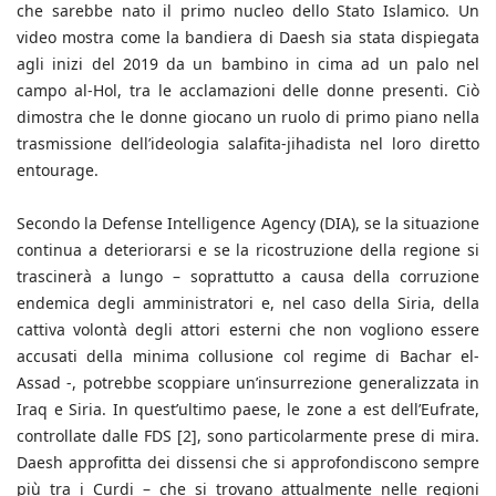
che sarebbe nato il primo nucleo dello Stato Islamico. Un
video mostra come la bandiera di Daesh sia stata dispiegata
agli inizi del 2019 da un bambino in cima ad un palo nel
campo al-Hol, tra le acclamazioni delle donne presenti. Ciò
dimostra che le donne giocano un ruolo di primo piano nella
trasmissione dell’ideologia salafita-jihadista nel loro diretto
entourage.
Secondo la Defense Intelligence Agency (DIA), se la situazione
continua a deteriorarsi e se la ricostruzione della regione si
trascinerà a lungo – soprattutto a causa della corruzione
endemica degli amministratori e, nel caso della Siria, della
cattiva volontà degli attori esterni che non vogliono essere
accusati della minima collusione col regime di Bachar el-
Assad -, potrebbe scoppiare un’insurrezione generalizzata in
Iraq e Siria. In quest’ultimo paese, le zone a est dell’Eufrate,
controllate dalle FDS [2], sono particolarmente prese di mira.
Daesh approfitta dei dissensi che si approfondiscono sempre
più tra i Curdi – che si trovano attualmente nelle regioni