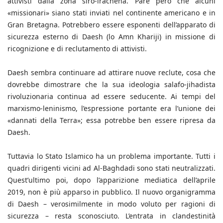
attivisti dalla zona siro-irachena. Pare però che alcuni
«missionari» siano stati inviati nel continente americano e in
Gran Bretagna. Potrebbero essere esponenti dell’apparato di
sicurezza esterno di Daesh (lo Amn Khariji) in missione di
ricognizione e di reclutamento di attivisti.
Daesh sembra continuare ad attirare nuove reclute, cosa che
dovrebbe dimostrare che la sua ideologia salafo-jihadista
rivoluzionaria continua ad essere seducente. Ai tempi del
marxismo-leninismo, l’espressione portante era l’unione dei
«dannati della Terra»; essa potrebbe ben essere ripresa da
Daesh.
Tuttavia lo Stato Islamico ha un problema importante. Tutti i
quadri dirigenti vicini ad Al-Baghdadi sono stati neutralizzati.
Quest’ultimo poi, dopo l’apparizione mediatica dell’aprile
2019, non è più apparso in pubblico. Il nuovo organigramma
di Daesh – verosimilmente in modo voluto per ragioni di
sicurezza – resta sconosciuto. L’entrata in clandestinità