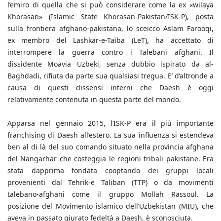
l’emiro di quella che si può considerare come la ex «wilaya
Khorasan» (Islamic State Khorasan-Pakistan/ISK-P), posta
sulla frontiera afghano-pakistana, lo sceicco Aslam Farooqi,
ex membro del Lashkar-e-Taiba (LeT), ha accettato di
interrompere la guerra contro i Talebani afghani. Il
dissidente Moavia Uzbeki, senza dubbio ispirato da al-
Baghdadi, rifiuta da parte sua qualsiasi tregua. E’ d’altronde a
causa di questi dissensi interni che Daesh è oggi
relativamente contenuta in questa parte del mondo.
Apparsa nel gennaio 2015, l’ISK-P era il più importante
franchising di Daesh all’estero. La sua influenza si estendeva
ben al di là del suo comando situato nella provincia afghana
del Nangarhar che costeggia le regioni tribali pakistane. Era
stata dapprima fondata cooptando dei gruppi locali
provenienti dal Tehrik-e Taliban (TTP) o da movimenti
talebano-afghani come il gruppo Mollah Rassoul. La
posizione del Movimento islamico dell’Uzbekistan (MIU), che
aveva in passato giurato fedeltà a Daesh, è sconosciuta.