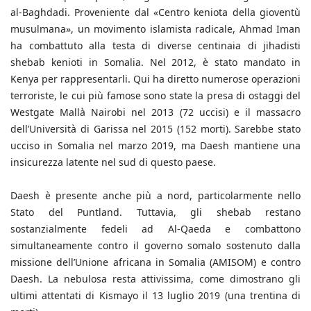
al-Baghdadi. Proveniente dal «Centro keniota della gioventù
musulmana», un movimento islamista radicale, Ahmad Iman
ha combattuto alla testa di diverse centinaia di jihadisti
shebab kenioti in Somalia. Nel 2012, è stato mandato in
Kenya per rappresentarli. Qui ha diretto numerose operazioni
terroriste, le cui più famose sono state la presa di ostaggi del
Westgate Mallà Nairobi nel 2013 (72 uccisi) e il massacro
dell’Università di Garissa nel 2015 (152 morti). Sarebbe stato
ucciso in Somalia nel marzo 2019, ma Daesh mantiene una
insicurezza latente nel sud di questo paese.
Daesh è presente anche più a nord, particolarmente nello
Stato del Puntland. Tuttavia, gli shebab restano
sostanzialmente fedeli ad Al-Qaeda e combattono
simultaneamente contro il governo somalo sostenuto dalla
missione dell’Unione africana in Somalia (AMISOM) e contro
Daesh. La nebulosa resta attivissima, come dimostrano gli
ultimi attentati di Kismayo il 13 luglio 2019 (una trentina di