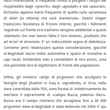
Fatto interessante, è frequente l’invito a purgare i ranghi dei
mujaheddin dagli «ipocriti», dagli «apostati» e dai «paurosi».
Richiamo appena meno frequente di quello sulla «promessa
di Allah (la vittoria) che sarà mantenuta». Questi slogan
tradiscono l’esistenza di frizioni interne, giacché i fallimenti
registrati sul fronte siro-iracheno vengono addebitati a questi
«elementi che non hanno fatto il loro dovere», piuttosto che
ad errori di direzione. E’ un indiscutibile segno di debolezza.
Conviene però relativizzare questa considerazione, giacché
al-Baghdadi lascia molta autonomia e spazio di iniziativa ai
capi locali, limitandosi solo a convalidare le loro azioni, cosa
che permette loro di legittimarsi di fronte alle popolazioni.
Infine, gli immensi campi di prigionieri che accolgono le
famiglie degli jihadisti in Iraq e, soprattutto, in Siria, nella
zona controllata dalle FDS, sono focolai di indottrinamento da
meritare il soprannome di «campo Bucca, potenza dieci».
Bucca era il campo iracheno che accoglieva fino a 26 000
prigionieri dove al-Baghdadi è stato detenuto nel 2004. E’ qui