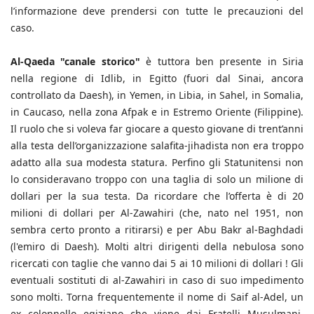
l’informazione deve prendersi con tutte le precauzioni del
caso.
Al-Qaeda "canale storico"
è tuttora ben presente in Siria
nella regione di Idlib, in Egitto (fuori dal Sinai, ancora
controllato da Daesh), in Yemen, in Libia, in Sahel, in Somalia,
in Caucaso, nella zona Afpak e in Estremo Oriente (Filippine).
Il ruolo che si voleva far giocare a questo giovane di trent’anni
alla testa dell’organizzazione salafita-jihadista non era troppo
adatto alla sua modesta statura. Perfino gli Statunitensi non
lo consideravano troppo con una taglia di solo un milione di
dollari per la sua testa. Da ricordare che l’offerta è di 20
milioni di dollari per Al-Zawahiri (che, nato nel 1951, non
sembra certo pronto a ritirarsi) e per Abu Bakr al-Baghdadi
(l'emiro di Daesh). Molti altri dirigenti della nebulosa sono
ricercati con taglie che vanno dai 5 ai 10 milioni di dollari ! Gli
eventuali sostituti di al-Zawahiri in caso di suo impedimento
sono molti. Torna frequentemente il nome di Saif al-Adel, un
ex colonnello egiziano che viene dai Fratelli Musulmani,