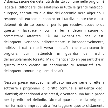
L’islamizzazione dei detenuti di diritto comune nelle prigioni è
legata al diffondersi del salafismo in tutte le grandi metropoli
europee, soprattutto alla fine del decennio nero algerino. I
responsabili europei si sono accorti tardivamente che questi
detenuti di diritto comune, per lo più recidivi, uscivano da
questa « lavatrice » con la ferma determinazione di
commettere attentati. C’è da evidenziare che questi
delinquenti vengono indirettamente, e inconsapevolmente,
indirizzati dai custodi verso i salafiti che marciscono in
prigione, pur mettendoli in guardia dal rischio
dell’arruolamento forzato. Ma dimenticando en passant che in
questo modo creano un sentimento di solidarietà tra i
delinquenti comuni e gli emiri salafiti.
Nessun paese europeo ha attuato misure serie dirette a
sottrarre i prigionieri di diritto comune all’influenza degli
islamisti; abbandonati a se stessi, diventano una facile preda
per i predicatori dell’odio. Oltre ai guardiani della prigione,
mal formati e impreparati a fronteggiare questo slittamento