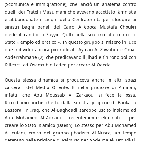
(Scomunica e immigrazione), che lanciò un anatema contro
quelli dei Fratelli Musulmani che avevano accettato l’amnistia
e abbandonato i ranghi della Confraternita per sfuggire ai
sinistri bagni penali del Cairo. All’epoca Mustafa Choukri
diede il cambio a Sayyid Qutb nella sua crociata contro lo
Stato « empio ed eretico ». In questo gruppo si misero in luce
due individui ancora più radicali, Ayman Al-Zawahiri e Omar
Abderrahmane (2), che predicavano il jihad e finirono poi con
l’allearsi ad Osama bin Laden per creare Al Qaeda.
Questa stessa dinamica si produceva anche in altri spazi
carcerari del Medio Oriente. E’ nella prigione di Amman,
infatti, che Abu Moussab Al Zarkaoui si fece le ossa.
Ricordiamo anche che fu dalla sinistra prigione di Bouka, a
Bassora, in Iraq, che Al-Baghdadi sarebbe uscito insieme ad
Abu Mohamed Al-Adnani – recentemente eliminato – per
creare lo Stato Islamico (Daesh). Lo stesso per Abu Mohamed
Al-Joulani, emiro del gruppo jihadista Al-Nusra, un tempo
detenuto nella prigione di Palmira; per Abdelmalek Droudkal,