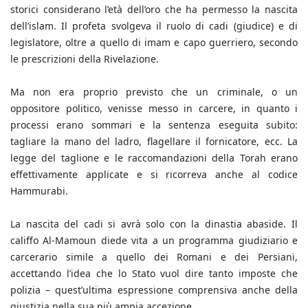
storici considerano l’età dell’oro che ha permesso la nascita
dell’islam. Il profeta svolgeva il ruolo di cadi (giudice) e di
legislatore, oltre a quello di imam e capo guerriero, secondo
le prescrizioni della Rivelazione.
Ma non era proprio previsto che un criminale, o un
oppositore politico, venisse messo in carcere, in quanto i
processi erano sommari e la sentenza eseguita subito:
tagliare la mano del ladro, flagellare il fornicatore, ecc. La
legge del taglione e le raccomandazioni della Torah erano
effettivamente applicate e si ricorreva anche al codice
Hammurabi.
La nascita del cadi si avrà solo con la dinastia abaside. Il
califfo Al-Mamoun diede vita a un programma giudiziario e
carcerario simile a quello dei Romani e dei Persiani,
accettando l’idea che lo Stato vuol dire tanto imposte che
polizia – quest’ultima espressione comprensiva anche della
giustizia nella sua più ampia accezione.