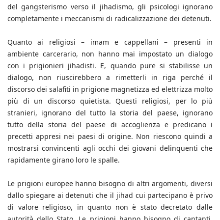
del gangsterismo verso il jihadismo, gli psicologi ignorano
completamente i meccanismi di radicalizzazione dei detenuti.
Quanto ai religiosi – imam e cappellani – presenti in
ambiente carcerario, non hanno mai impostato un dialogo
con i prigionieri jihadisti. E, quando pure si stabilisse un
dialogo, non riuscirebbero a rimetterli in riga perché il
discorso dei salafiti in prigione magnetizza ed elettrizza molto
più di un discorso quietista. Questi religiosi, per lo più
stranieri, ignorano del tutto la storia del paese, ignorano
tutto della storia del paese di accoglienza e predicano i
precetti appresi nei paesi di origine. Non riescono quindi a
mostrarsi convincenti agli occhi dei giovani delinquenti che
rapidamente girano loro le spalle.
Le prigioni europee hanno bisogno di altri argomenti, diversi
dallo spiegare ai detenuti che il jihad cui partecipano è privo
di valore religioso, in quanto non è stato decretato dalle
autorità dello Stato. Le prigioni hanno bisogno di cantanti,