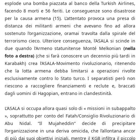
esplode una bomba piazzata al banco della Turkish Airlines,
facendo 8 morti e 56 feriti. Le conseguenze sono disastrose
per la causa armena (15). L’attentato provoca una presa di
distanza dei militanti armeni che avevano fino ad allora
sostenuto l’organizzazione, oramai travolta dalla spirale del
terrorismo cieco. Ulteriore conseguenza, l’ASALA si scinde in
due quando l’Armeno statunitense Monté Melkonian
(nella
foto a destra)
(che si farà conoscere un decennio più tardi in
Karabakh) crea l’ASALA-Movimento rivoluzionario, ritenendo
che la lotta armena debba limitarsi a operazioni rivolte
esclusivamente contro lo Stato turco. I separatisti però non
riescono a raccogliere finanziamenti e reclute e, braccati
dagli uomini di Hagopian, entrano in clandestinità.
L’ASALA si occupa allora quasi solo di « missioni in subappalto
», soprattutto per conto del Fatah/Consiglio Rivoluzionario di
Abu Nidal. “Il Mujaheddin“ decide di precipitare
l’organizzazione in una deriva omicida, che l’allontana ancor
di più dai suoi obiettivi iniziali, mentre il KGB infiltra il piccolo