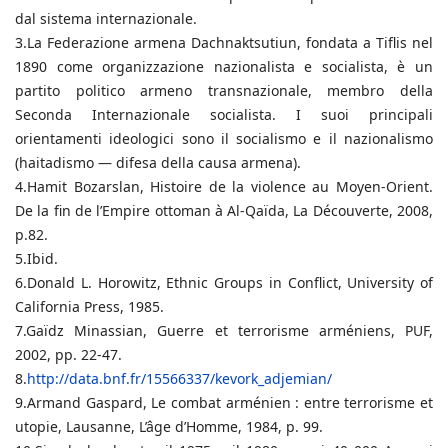
dal sistema internazionale.
3.La Federazione armena Dachnaktsutiun, fondata a Tiflis nel
1890 come organizzazione nazionalista e socialista, è un
partito politico armeno transnazionale, membro della
Seconda Internazionale socialista. I suoi principali
orientamenti ideologici sono il socialismo e il nazionalismo
(haitadismo — difesa della causa armena).
4.Hamit Bozarslan, Histoire de la violence au Moyen-Orient.
De la fin de l’Empire ottoman à Al-Qaïda, La Découverte, 2008,
p.82.
5.Ibid.
6.Donald L. Horowitz, Ethnic Groups in Conflict, University of
California Press, 1985.
7.Gaïdz Minassian, Guerre et terrorisme arméniens, PUF,
2002, pp. 22-47.
8.
http://data.bnf.fr/15566337/kevork_adjemian/
9.Armand Gaspard, Le combat arménien : entre terrorisme et
utopie, Lausanne, L’âge d’Homme, 1984, p. 99.