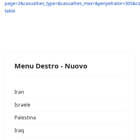
page=2&casualties_type=&casualties_max=&perpetrator=305&
table
Menu Destro - Nuovo
Iran
Israele
Palestina
Iraq