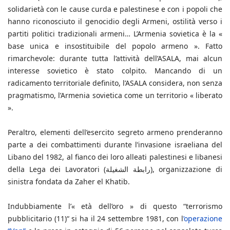
solidarietà con le cause curda e palestinese e con i popoli che
hanno riconosciuto il genocidio degli Armeni, ostilità verso i
partiti politici tradizionali armeni… L’Armenia sovietica è la «
base unica e insostituibile del popolo armeno ». Fatto
rimarchevole: durante tutta l’attività dell’ASALA, mai alcun
interesse sovietico è stato colpito. Mancando di un
radicamento territoriale definito, l’ASALA considera, non senza
pragmatismo, l’Armenia sovietica come un territorio « liberato
».
Peraltro, elementi dell’esercito segreto armeno prenderanno
parte a dei combattimenti durante l’invasione israeliana del
Libano del 1982, al fianco dei loro alleati palestinesi e libanesi
della Lega dei Lavoratori (رابطة الشغيلة), organizzazione di
sinistra fondata da Zaher el Khatib.
Indubbiamente l’« età dell’oro » di questo “terrorismo
pubblicitario (11)“ si ha il 24 settembre 1981, con l
’operazione