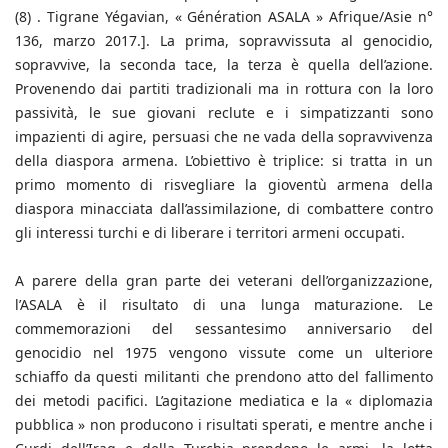
(8) . Tigrane Yégavian, « Génération ASALA » Afrique/Asie n°
136, marzo 2017.]. La prima, sopravvissuta al genocidio,
sopravvive, la seconda tace, la terza è quella dell’azione.
Provenendo dai partiti tradizionali ma in rottura con la loro
passività, le sue giovani reclute e i simpatizzanti sono
impazienti di agire, persuasi che ne vada della sopravvivenza
della diaspora armena. L’obiettivo è triplice: si tratta in un
primo momento di risvegliare la gioventù armena della
diaspora minacciata dall’assimilazione, di combattere contro
gli interessi turchi e di liberare i territori armeni occupati.
A parere della gran parte dei veterani dell’organizzazione,
l’ASALA è il risultato di una lunga maturazione. Le
commemorazioni del sessantesimo anniversario del
genocidio nel 1975 vengono vissute come un ulteriore
schiaffo da questi militanti che prendono atto del fallimento
dei metodi pacifici. L’agitazione mediatica e la « diplomazia
pubblica » non producono i risultati sperati, e mentre anche i