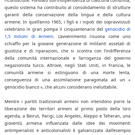
riconosciute. Fondato sull’indipendenza di ciascuna comunità,
questo sistema ha contribuito al consolidamento di strutture
garanti della conservazione della lingua e della cultura
armene. In quell’anno 1965, i figli e i nipoti dei sopravvissuti
celebrano in gran pompa il cinquantenario del
genocidio di
1,5 milioni di Armeni
. L’avvenimento risuona come uno
schiaffo per la giovane generazione di militanti assetati di
giustizia e di riparazioni, che si scontra con l’indifferenza
della comunità internazionale e l’arroganza del governo
negazionista turco. Altrove, negli Stati Uniti, in Francia, le
comunità armene si estinguono di una morte lenta,
conseguenza di una assimilazione paragonata ad un «
genocidio bianco », che alcuni considerano ineluttabile.
Mentre i partiti tradizionali armeni non intendono porre la
liberazione dei territori armeni al primo posto della loro
agenda, a Beirut, Parigi, Los Angeles, Aleppo e Teheran, una
gioventù armena influenzata dalle idee dei movimenti
antimperialisti e anticolonialisti è galvanizzata dall’esempio