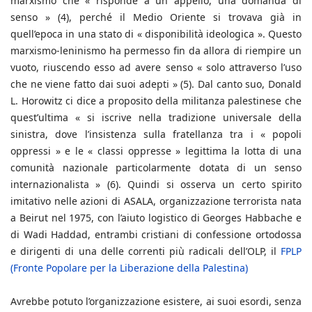
marxismo che « risponde a un appello, una domanda di
senso » (4), perché il Medio Oriente si trovava già in
quell’epoca in una stato di « disponibilità ideologica ». Questo
marxismo-leninismo ha permesso fin da allora di riempire un
vuoto, riuscendo esso ad avere senso « solo attraverso l’uso
che ne viene fatto dai suoi adepti » (5). Dal canto suo, Donald
L. Horowitz ci dice a proposito della militanza palestinese che
quest’ultima « si iscrive nella tradizione universale della
sinistra, dove l’insistenza sulla fratellanza tra i « popoli
oppressi » e le « classi oppresse » legittima la lotta di una
comunità nazionale particolarmente dotata di un senso
internazionalista » (6). Quindi si osserva un certo spirito
imitativo nelle azioni di ASALA, organizzazione terrorista nata
a Beirut nel 1975, con l’aiuto logistico di Georges Habbache e
di Wadi Haddad, entrambi cristiani di confessione ortodossa
e dirigenti di una delle correnti più radicali dell’OLP, il
FPLP
(Fronte Popolare per la Liberazione della Palestina)
Avrebbe potuto l’organizzazione esistere, ai suoi esordi, senza