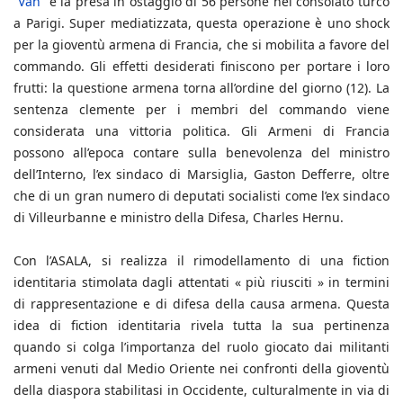
“Van”
e la presa in ostaggio di 56 persone nel consolato turco
a Parigi. Super mediatizzata, questa operazione è uno shock
per la gioventù armena di Francia, che si mobilita a favore del
commando. Gli effetti desiderati finiscono per portare i loro
frutti: la questione armena torna all’ordine del giorno (12). La
sentenza clemente per i membri del commando viene
considerata una vittoria politica. Gli Armeni di Francia
possono all’epoca contare sulla benevolenza del ministro
dell’Interno, l’ex sindaco di Marsiglia, Gaston Defferre, oltre
che di un gran numero di deputati socialisti come l’ex sindaco
di Villeurbanne e ministro della Difesa, Charles Hernu.
Con l’ASALA, si realizza il rimodellamento di una fiction
identitaria stimolata dagli attentati « più riusciti » in termini
di rappresentazione e di difesa della causa armena. Questa
idea di fiction identitaria rivela tutta la sua pertinenza
quando si colga l’importanza del ruolo giocato dai militanti
armeni venuti dal Medio Oriente nei confronti della gioventù
della diaspora stabilitasi in Occidente, culturalmente in via di