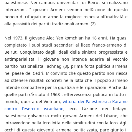
palestinese. Nei campus universitari di Beirut si realizzano
interazioni. I giovani Armeni vedono nell’azione di questo
popolo di rifugiati in arme la migliore risposta all’inattività e
alla passività dei partiti tradizionali armeni (2).
Nel 1973, il giovane Alec Yenikomchian ha 18 anni. Ha quasi
completato i suoi studi secondari al liceo franco-armeno di
Beirut. Conquistato dagli ideali della sinistra progressista e
antimperialista, il giovane non intende aderire al vecchio
partito nazionalista Tachnag (3), prima forza politica armena
nel paese dei Cedri. E’ convinto che questo partito non riesca
ad ottenere risultati concreti nella lotta che il popolo armeno
intende combattere per la giustizia e le riparazioni. Anche da
quelle parti c’è stato il 1968 : effervescenza politica in tutto il
mondo, guerra del Vietnam,
vittoria dei Palestinesi a Karame
contro l’esercito israeliano
, ecc. L’azione dei fedayn
palestinesi galvanizza molti giovani Armeni del Libano, che
intravvedono nella loro lotta delle similitudini con la loro. Agli
occhi di questa gioventù armena politicizzata, pare giunto il