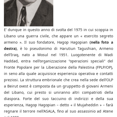
E’ dunque in questo anno di svolta del 1975 in cui scoppia in
Libano una guerra civile, che appare un « esercito segreto
armeno ». Il suo fondatore, Hagop Hagopian
(nella foto a
destra)
, è lo pseudonimo di Harutiun Tagushian, Armeno
dell’Iraq, nato a Mosul nel 1951. Luogotenente di Wadi
Haddad, entra nell’organizzazione “operazioni speciali“ del
Fronte Popolare per la Liberazione della Palestina (FPLP/OP),
in seno alla quale acquisisce esperienza operativa e contatti
preziosi. La struttura embrionale che crea nella sede dell’OLP
a Beirut ovest è composta da un gruppetto di giovani Armeni
del Libano, cui presto si uniranno altri compatrioti della
diaspora. Forte del suo taccuino di indirizzi e della sua
esperienza, Hagop Hagopian – detto « il Mujaheddin » – farà
regnare il terrore nell’ASALA, fino al suo assassinio ad Atene