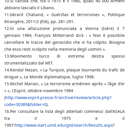
10.Si calcola che, tra il 1975 e il 1980, quasi 40 000 Armeni
abbiano lasciato il Libano.
11.Gérard Chaliand, « Guérillas et terrorismes », Politique
étrangère, 2011/2 (Eté), pp. 281-291.
12.In una allocuzione pronunciata a Vienna (Isère) il 7
gennaio 1984, François Mitterrand dirà : « Non è possibile
cancellare le tracce del genocidio che vi ha colpito. Bisogna
che esso resti scolpito nella memoria degli uomini ».
13.Movimento turco di estrema destra spesso
strumentalizzato dal MIT.
14.Kendal Nezan, « La Turquie, plaque tournante du trafic de
drogue », Le Monde diplomatique, luglio 1998.
15.Michel Marian, « Le terrorisme arménien après « l’âge d’or
» », L’Esprit, ottobre-novembre 1984
(
http://www.esprit.presse.fr/archive/review/article.php?
code=30389&folder=0
).
16.Per consultare la lista degli attentati commessi dall’ASALA
tra il 1975 e il
1997
:
http://www.start.umd.edu/gtd/search/Results.aspx
?